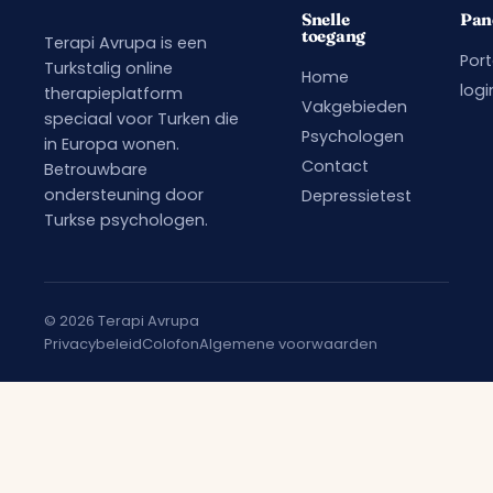
Snelle
Pan
toegang
Terapi Avrupa is een
Port
Turkstalig online
Home
logi
therapieplatform
Vakgebieden
speciaal voor Turken die
Psychologen
in Europa wonen.
Contact
Betrouwbare
ondersteuning door
Depressietest
Turkse psychologen.
© 2026 Terapi Avrupa
Privacybeleid
Colofon
Algemene voorwaarden