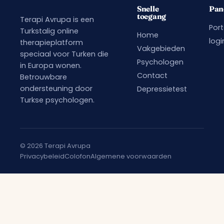
Snelle
Pan
toegang
Terapi Avrupa is een
Port
Turkstalig online
Home
logi
therapieplatform
Vakgebieden
speciaal voor Turken die
Psychologen
in Europa wonen.
Contact
Betrouwbare
ondersteuning door
Depressietest
Turkse psychologen.
© 2026 Terapi Avrupa
Privacybeleid
Colofon
Algemene voorwaarden