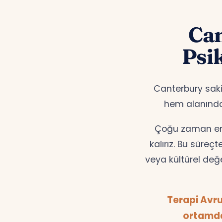
Can
Psi
Canterbury sakin
hem alanınd
Çoğu zaman en d
kalırız. Bu süreç
veya kültürel değ
Terapi Avru