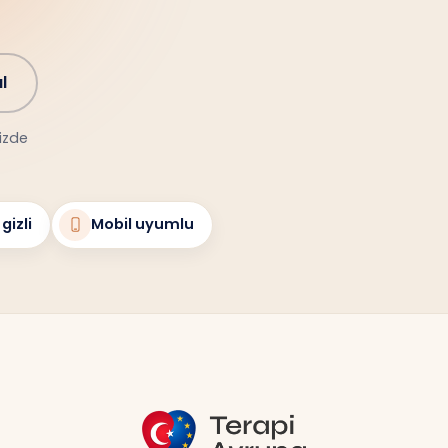
l
nizde
gizli
Mobil uyumlu