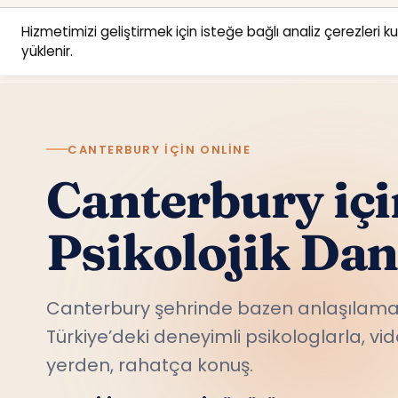
Hizmetimizi geliştirmek için isteğe bağlı analiz çerezleri k
yüklenir.
CANTERBURY IÇIN ONLINE
Canterbury iç
Psikolojik Da
Canterbury şehrinde bazen anlaşılamad
Türkiye’deki deneyimli psikologlarla, v
yerden, rahatça konuş.