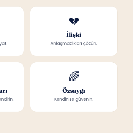
💔
İlişki
yat.
Anlaşmazlıkları çözün.
🌈
arı
Özsaygı
ndirin.
Kendinize güvenin.