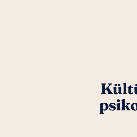
Kültü
psik