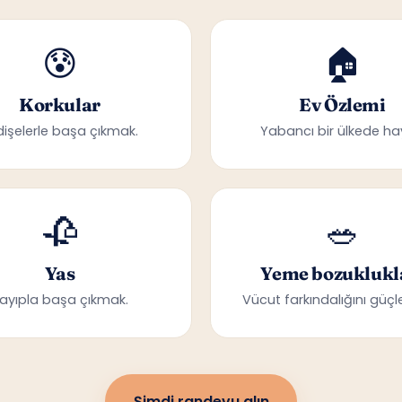
😰
🏠
Korkular
Ev Özlemi
dişelerle başa çıkmak.
Yabancı bir ülkede ha
🥀
🥗
Yas
Yeme bozuklukl
ayıpla başa çıkmak.
Vücut farkındalığını güçle