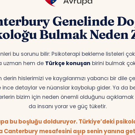
terbury Genelinde D
koloğu Bulmak Neden 
leri bu sorunu bilir: Psikoterapi bekleme listeleri ç
a uzman hem de
Türkçe konuşan
birini bulmak ço
erin hislerimizi ve kaygılarımızı yabancı bir dile 
te ince detaylar ve nüanslar kaybolup gider. Ya da bell
erlerin bizim için neden önemli olduğunu açıklamak z
da insanı yorar ve güç tüketir.
pa bu boşluğu dolduruyor. Türkiye’deki psikolog