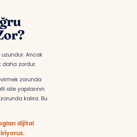
oğru
Zor?
ok uzundur. Ancak
k daha zordur.
çevirmek zorunda
i aile yapılarının
orunda kalırız. Bu
ları dijital