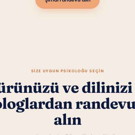
Şimdi randevu alın
SIZE UYGUN PSIKOLOĞU SEÇIN
rünüzü ve dilinizi
ologlardan randev
alın