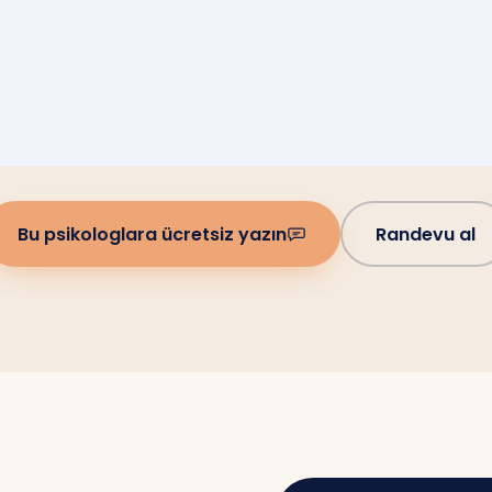
Bu psikologlara ücretsiz yazın
Randevu al