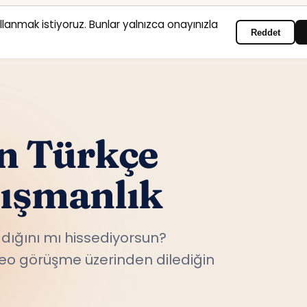
ullanmak istiyoruz. Bunlar yalnızca onayınızla
Reddet
Anasayfa
Hizmet alanları
Psikologlar
İletişim
in Türkçe
nışmanlık
ığını mı hissediyorsun?
ideo görüşme üzerinden dilediğin