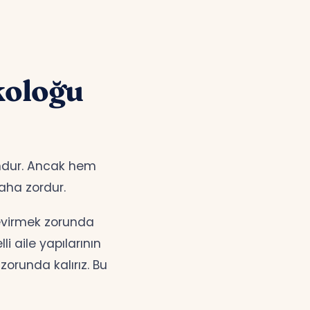
koloğu
zundur. Ancak hem
aha zordur.
çevirmek zorunda
i aile yapılarının
orunda kalırız. Bu
ları dijital