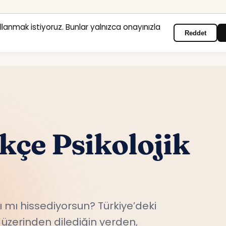
ullanmak istiyoruz. Bunlar yalnızca onayınızla
Reddet
Anasayfa
Hizmet alanları
Psikologlar
İletişim
rkçe Psikolojik
 mı hissediyorsun? Türkiye’deki
üzerinden dilediğin yerden,