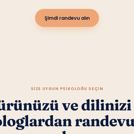
Şimdi randevu alın
SIZE UYGUN PSIKOLOĞU SEÇIN
rünüzü ve dilinizi
ologlardan randev
alın