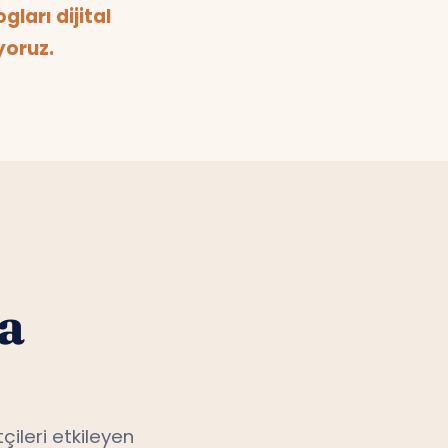
yoruz.
a
çileri etkileyen