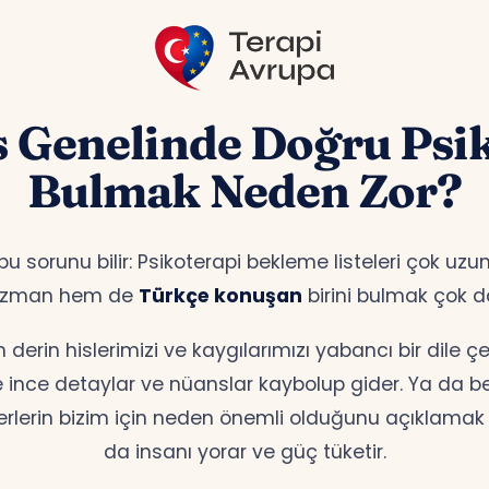
s Genelinde Doğru Psi
Bulmak Neden Zor?
 bu sorunu bilir: Psikoterapi bekleme listeleri çok u
 uzman hem de
Türkçe konuşan
birini bulmak çok d
erin hislerimizi ve kaygılarımızı yabancı bir dile 
te ince detaylar ve nüanslar kaybolup gider. Ya da bell
erlerin bizim için neden önemli olduğunu açıklamak z
da insanı yorar ve güç tüketir.
pa bu boşluğu dolduruyor. Türkiye’deki psikolog