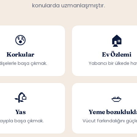
😰
🏠
Korkular
Ev Özlemi
dişelerle başa çıkmak.
Yabancı bir ülkede ha
🥀
🥗
Yas
Yeme bozuklukl
ayıpla başa çıkmak.
Vücut farkındalığını güçle