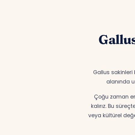
Gallu
Gallus sakinleri
alanında
Çoğu zaman en d
kalırız. Bu süreç
veya kültürel değ
Terapi Avru