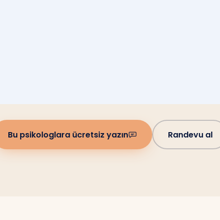
Bu psikologlara ücretsiz yazın
Randevu al