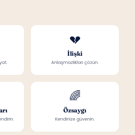
💔
İlişki
yat.
Anlaşmazlıkları çözün.
🌈
arı
Özsaygı
ndirin.
Kendinize güvenin.