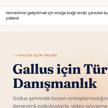
Hizmetimizi geliştirmek için isteğe bağlı analiz çerezleri k
yüklenir.
GALLUS IÇIN ONLINE
Gallus için Tü
Danışmanlık
Gallus şehrinde bazen anlaşılamadığını
deneyimli psikologlarla, video görüşme 
rahatça konuş.