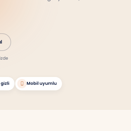
l
nizde
gizli
Mobil uyumlu