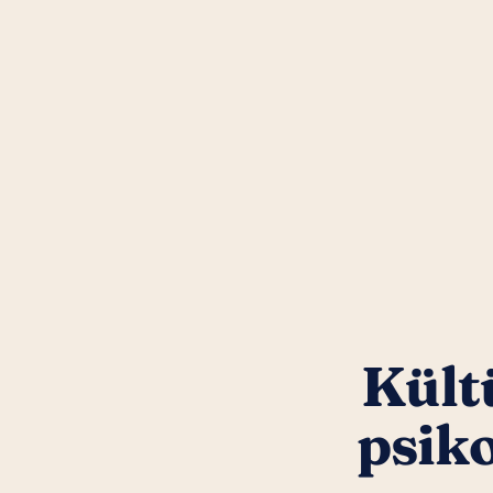
Kültü
psik