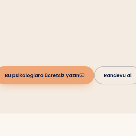
Bu psikologlara ücretsiz yazın
Randevu al