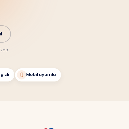
l
nizde
gizli
Mobil uyumlu