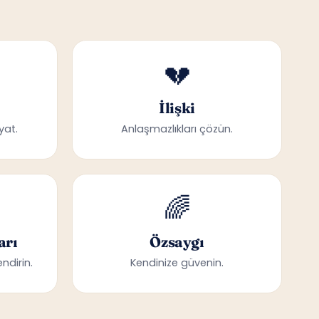
💔
İlişki
yat.
Anlaşmazlıkları çözün.
🌈
arı
Özsaygı
ndirin.
Kendinize güvenin.