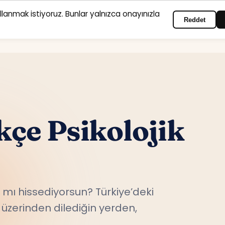
ullanmak istiyoruz. Bunlar yalnızca onayınızla
Reddet
Anasayfa
Hizmet alanları
Psikologlar
İletişim
kçe Psikolojik
mı hissediyorsun? Türkiye’deki
üzerinden dilediğin yerden,