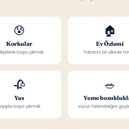
😰
🏠
Korkular
Ev Özlemi
dişelerle başa çıkmak.
Yabancı bir ülkede ha
🥀
🥗
Yas
Yeme bozuklukl
ayıpla başa çıkmak.
Vücut farkındalığını güçle