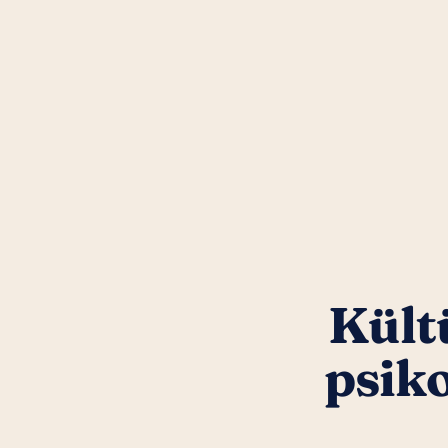
Kültü
psik