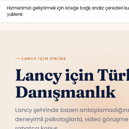
Hizmetimizi geliştirmek için isteğe bağlı analiz çerezleri k
yüklenir.
LANCY IÇIN ONLINE
Lancy için Tür
Danışmanlık
Lancy şehrinde bazen anlaşılamadığını 
deneyimli psikologlarla, video görüşme 
rahatça konuş.