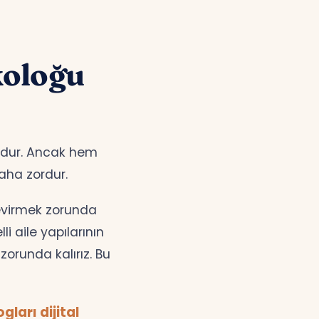
koloğu
zundur. Ancak hem
aha zordur.
çevirmek zorunda
i aile yapılarının
orunda kalırız. Bu
ları dijital