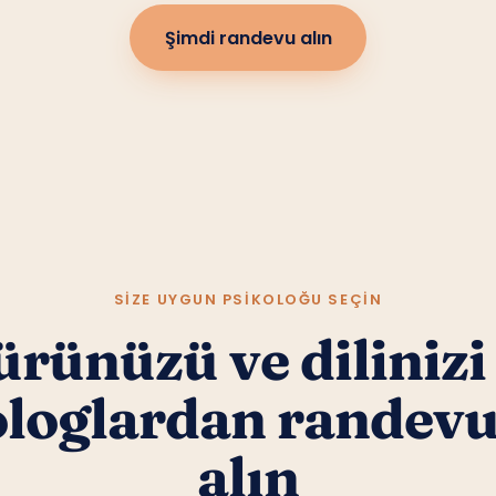
Şimdi randevu alın
SIZE UYGUN PSIKOLOĞU SEÇIN
rünüzü ve dilinizi
ologlardan randev
alın