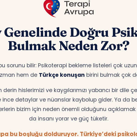
 Genelinde Doğru Psi
Bulmak Neden Zor?
bu sorunu bilir: Psikoterapi bekleme listeleri çok u
 uzman hem de
Türkçe konuşan
birini bulmak çok d
erin hislerimizi ve kaygılarımızı yabancı bir dile 
te ince detaylar ve nüanslar kaybolup gider. Ya da bell
erlerin bizim için neden önemli olduğunu açıklamak z
da insanı yorar ve güç tüketir.
pa bu boşluğu dolduruyor. Türkiye’deki psikolog