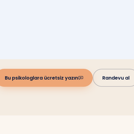
Bu psikologlara ücretsiz yazın
Randevu al