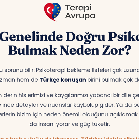
 Genelinde Doğru Psik
Bulmak Neden Zor?
bu sorunu bilir: Psikoterapi bekleme listeleri çok uz
 uzman hem de
Türkçe konuşan
birini bulmak çok d
erin hislerimizi ve kaygılarımızı yabancı bir dile 
te ince detaylar ve nüanslar kaybolup gider. Ya da bell
erlerin bizim için neden önemli olduğunu açıklamak z
da insanı yorar ve güç tüketir.
pa bu boşluğu dolduruyor. Türkiye’deki psikolog