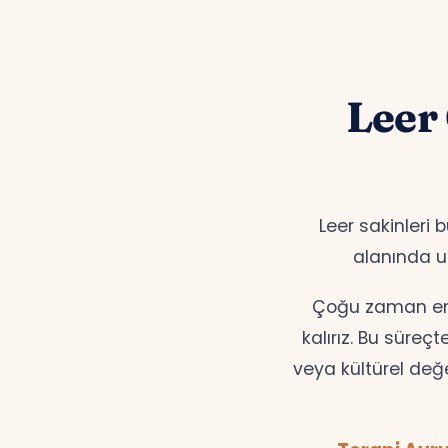
Leer
Leer sakinleri 
alanında
Çoğu zaman en d
kalırız. Bu süreç
veya kültürel değ
Terapi Avru