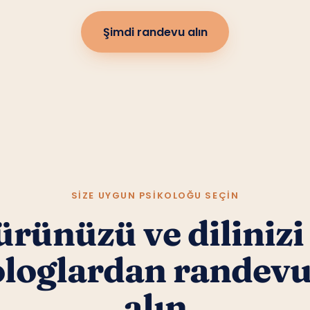
Şimdi randevu alın
SIZE UYGUN PSIKOLOĞU SEÇIN
rünüzü ve dilinizi
ologlardan randev
alın