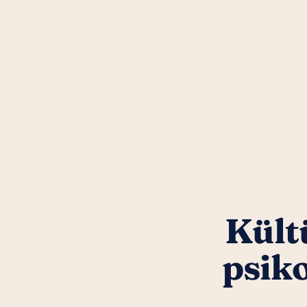
Kültü
psik