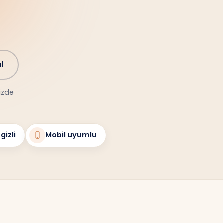
l
nizde
gizli
Mobil uyumlu