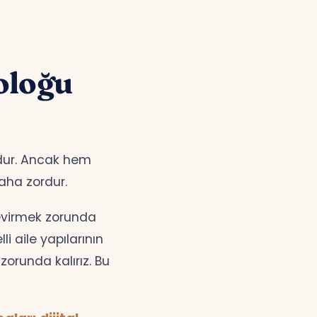
oloğu
undur. Ancak hem
aha zordur.
çevirmek zorunda
i aile yapılarının
orunda kalırız. Bu
ları dijital