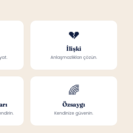
💔
İlişki
yat.
Anlaşmazlıkları çözün.
🌈
arı
Özsaygı
ndirin.
Kendinize güvenin.