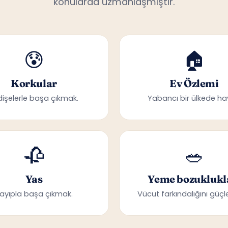
😰
🏠
Korkular
Ev Özlemi
dişelerle başa çıkmak.
Yabancı bir ülkede ha
🥀
🥗
Yas
Yeme bozuklukl
ayıpla başa çıkmak.
Vücut farkındalığını güçle