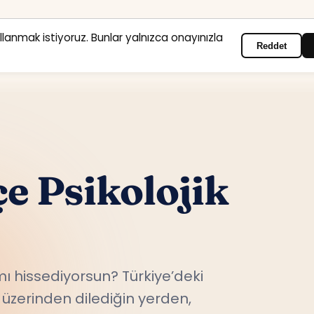
ullanmak istiyoruz. Bunlar yalnızca onayınızla
Reddet
Anasayfa
Hizmet alanları
Psikologlar
İletişim
çe Psikolojik
ı hissediyorsun? Türkiye’deki
üzerinden dilediğin yerden,