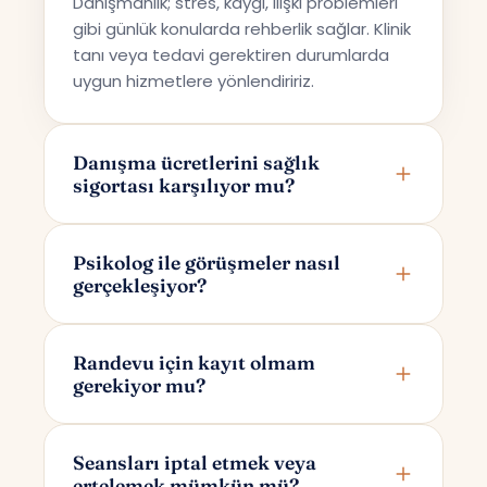
Danışmanlık; stres, kaygı, ilişki problemleri
gibi günlük konularda rehberlik sağlar. Klinik
tanı veya tedavi gerektiren durumlarda
uygun hizmetlere yönlendiririz.
Danışma ücretlerini sağlık
sigortası karşılıyor mu?
Terapi Avrupa özel bir danışmanlık hizmeti
sunmaktadır; bu nedenle ücretler sağlık
Psikolog ile görüşmeler nasıl
gerçekleşiyor?
sigortaları tarafından karşılanmamaktadır.
Görüşmeler online olarak Google Meet
üzerinden yapılır. Randevunuzu
Randevu için kayıt olmam
gerekiyor mu?
oluşturduktan sonra yalnızca size ve
psikoloğunuza özel bir görüşme linki e-
Randevu alırken yalnızca adınızı ve e-
posta ile iletilir.
posta adresinizi girmeniz yeterlidir. Bu
Seansları iptal etmek veya
ertelemek mümkün mü?