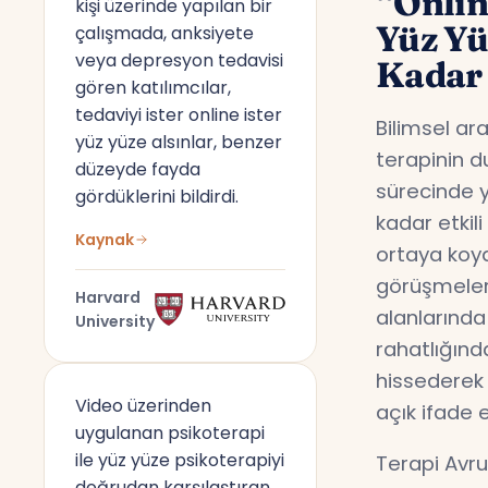
“Onlin
kişi üzerinde yapılan bir
Yüz Y
çalışmada, anksiyete
veya depresyon tedavisi
Kadar 
gören katılımcılar,
tedaviyi ister online ister
Bilimsel ar
yüz yüze alsınlar, benzer
terapinin d
düzeyde fayda
sürecinde y
gördüklerini bildirdi.
kadar etkil
Kaynak
ortaya koyd
görüşmeler,
Harvard
alanlarında
University
rahatlığın
hissederek 
Video üzerinden
açık ifade 
uygulanan psikoterapi
ile yüz yüze psikoterapiyi
Terapi Avru
doğrudan karşılaştıran