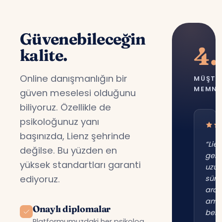
Güvenebileceğin
4.
kalite.
Online danışmanlığın bir
MÜŞTE
MEMNU
güven meselesi olduğunu
biliyoruz. Özellikle de
psikoloğunuz yanı
başınızda, Lienz şehrinde
“Lie
değilse. Bu yüzden en
gene
yüksek standartları garanti
uzu
ediyoruz.
süre
ara
am
Onaylı diplomalar
beni
Platformumuzdaki her psikolog