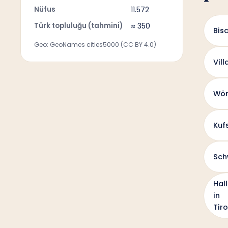
Nüfus
11.572
Türk topluluğu (tahmini)
≈ 350
Bis
Geo: GeoNames cities5000 (CC BY 4.0)
Vill
Wör
Kuf
Sch
Hall
in
Tiro