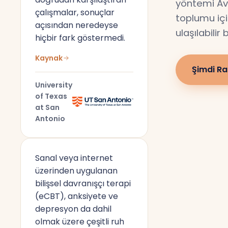
yöntemi Av
çalışmalar, sonuçlar
toplumu için
açısından neredeyse
ulaşılabilir
hiçbir fark göstermedi.
Kaynak
Şimdi Ra
University
of Texas
at San
Antonio
Sanal veya internet
üzerinden uygulanan
bilişsel davranışçı terapi
(eCBT), anksiyete ve
depresyon da dahil
olmak üzere çeşitli ruh