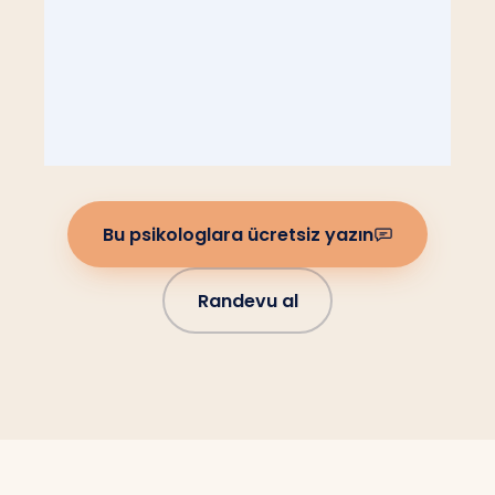
Bu psikologlara ücretsiz yazın
Randevu al