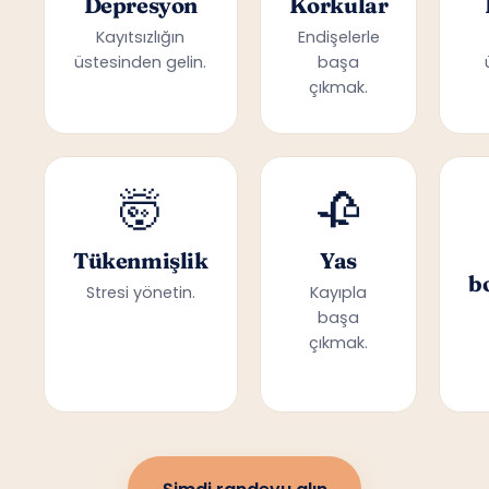
Depresyon
Korkular
Kayıtsızlığın
Endişelerle
üstesinden gelin.
başa
çıkmak.
🤯
🥀
Tükenmişlik
Yas
b
Stresi yönetin.
Kayıpla
başa
çıkmak.