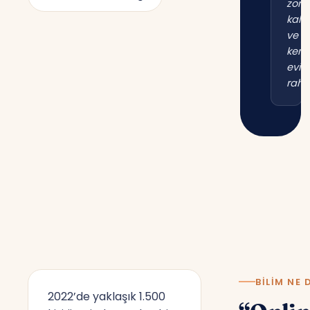
zor
kal
ve
kend
evim
raha
BILIM NE 
2022’de yaklaşık 1.500