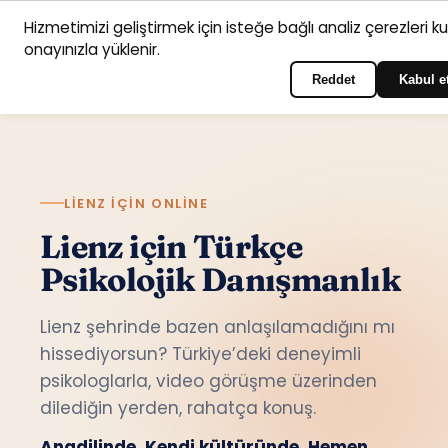
Hizmetimizi geliştirmek için isteğe bağlı analiz çerezleri k
Anasayfa
Hizmet
Psikologlar
İletişim
onayınızla yüklenir.
Türkçe
Portala giriş yapın
alanları
Reddet
Kabul e
LIENZ IÇIN ONLINE
Lienz için Türkçe
Psikolojik Danışmanlık
Lienz şehrinde bazen anlaşılamadığını mı
hissediyorsun? Türkiye’deki deneyimli
psikologlarla, video görüşme üzerinden
dilediğin yerden, rahatça konuş.
Anadilinde. Kendi kültüründe. Hemen.