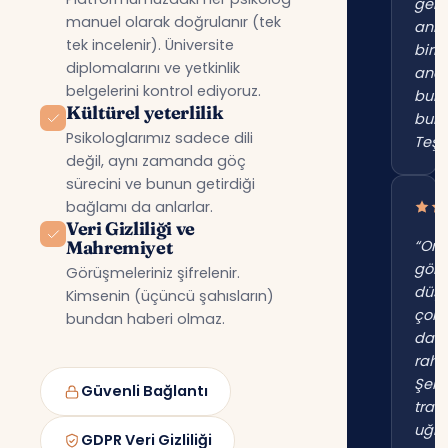
gerç
manuel olarak doğrulanır (tek
anl
tek incelenir). Üniversite
birin
diplomalarını ve yetkinlik
anc
belgelerini kontrol ediyoruz.
bur
Kültürel yeterlilik
bul
Psikologlarımız sadece dili
Teşe
değil, aynı zamanda göç
sürecini ve bunun getirdiği
bağlamı da anlarlar.
Veri Gizliliği ve
Mahremiyet
“Onl
gör
Görüşmeleriniz şifrelenir.
düş
Kimsenin (üçüncü şahısların)
çok
bundan haberi olmaz.
dah
raha
Şehi
Güvenli Bağlantı
trafi
uğr
GDPR Veri Gizliliği