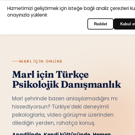
Hizmetimizi geliştirmek için isteğe bağlı analiz çerezleri k
Anasayfa
Hizmet
Psikologlar
İletişim
onayınızla yüklenir.
Türkçe
Portala giriş yapın
alanları
Reddet
Kabul e
MARL IÇIN ONLINE
Marl için Türkçe
Psikolojik Danışmanlık
Marl şehrinde bazen anlaşılamadığını mı
hissediyorsun? Türkiye’deki deneyimli
psikologlarla, video görüşme üzerinden
dilediğin yerden, rahatça konuş.
Anadilinde. Kendi kültüründe. Hemen.