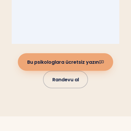
Bu psikologlara ücretsiz yazın
Randevu al