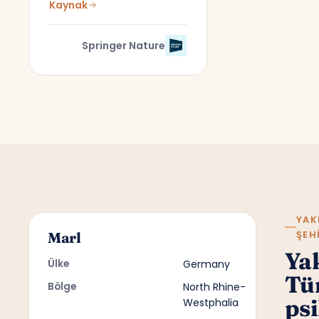
Kaynak
Springer Nature
YAK
ŞEH
Marl
Ya
Ülke
Germany
Tü
Bölge
North Rhine-
psi
Westphalia