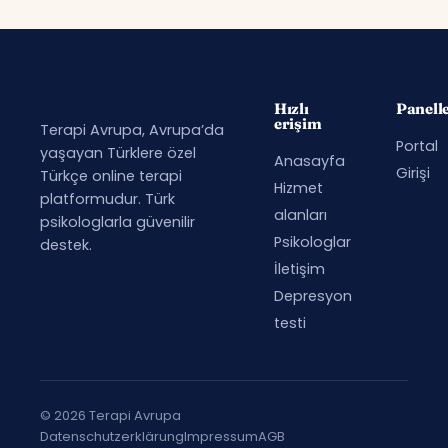
Hızlı
Panell
erişim
Terapi Avrupa, Avrupa’da
Portal
yaşayan Türklere özel
Anasayfa
Girişi
Türkçe online terapi
Hizmet
platformudur. Türk
alanları
psikologlarla güvenilir
Psikologlar
destek.
İletişim
Depresyon
testi
© 2026 Terapi Avrupa
Datenschutzerklärung
Impressum
AGB