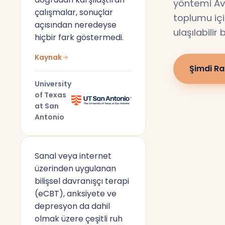
yöntemi Av
çalışmalar, sonuçlar
toplumu için
açısından neredeyse
ulaşılabilir
hiçbir fark göstermedi.
Kaynak
Şimdi Ra
University
of Texas
at San
Antonio
Sanal veya internet
üzerinden uygulanan
bilişsel davranışçı terapi
(eCBT), anksiyete ve
depresyon da dahil
olmak üzere çeşitli ruh