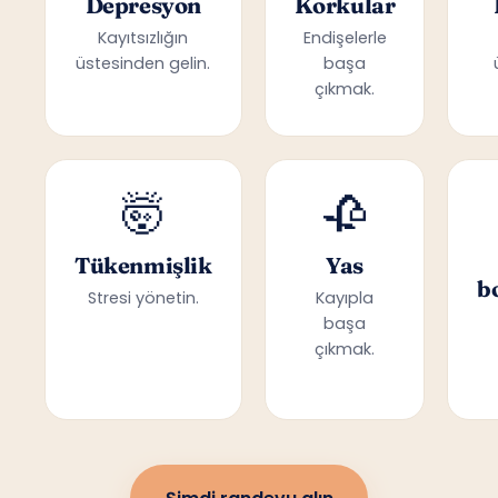
Depresyon
Korkular
Kayıtsızlığın
Endişelerle
üstesinden gelin.
başa
çıkmak.
🤯
🥀
Tükenmişlik
Yas
b
Stresi yönetin.
Kayıpla
başa
çıkmak.