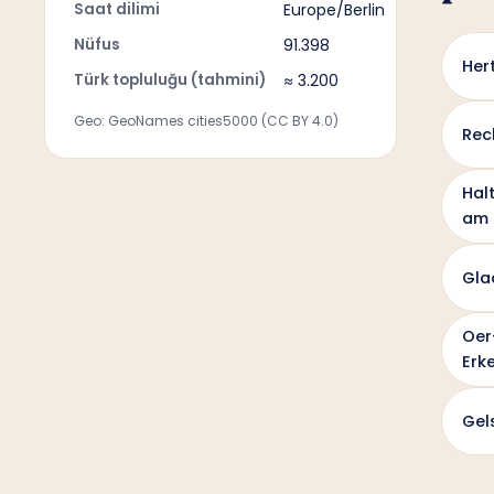
Saat dilimi
Europe/Berlin
Nüfus
91.398
Her
Türk topluluğu (tahmini)
≈ 3.200
Geo: GeoNames cities5000 (CC BY 4.0)
Rec
Hal
am 
Gla
Oer
Erk
Gel