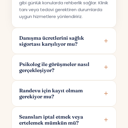
gibi günlük konularda rehberlik sağlar. Klinik
tanı veya tedavi gerektiren durumlarda
uygun hizmetlere yönlendiririz.
Danışma ücretlerini sağlık
sigortası karşılıyor mu?
Terapi Avrupa özel bir danışmanlık hizmeti
sunmaktadır; bu nedenle ücretler sağlık
Psikolog ile görüşmeler nasıl
gerçekleşiyor?
sigortaları tarafından karşılanmamaktadır.
Görüşmeler online olarak Google Meet
üzerinden yapılır. Randevunuzu
Randevu için kayıt olmam
gerekiyor mu?
oluşturduktan sonra yalnızca size ve
psikoloğunuza özel bir görüşme linki e-
Randevu alırken yalnızca adınızı ve e-
posta ile iletilir.
posta adresinizi girmeniz yeterlidir. Bu
Seansları iptal etmek veya
ertelemek mümkün mü?
bilgilerle sizin için otomatik bir hesap