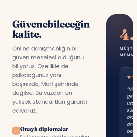
Güvenebileceğin
4.
kalite.
Online danışmanlığın bir
MÜŞTE
MEMNU
güven meselesi olduğunu
biliyoruz. Özellikle de
psikoloğunuz yanı
başınızda, Marl şehrinde
“Mar
değilse. Bu yüzden en
gene
yüksek standartları garanti
uzu
ediyoruz.
süre
ara
am
Onaylı diplomalar
beni
Platformumuzdaki her psikolog