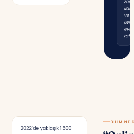
zor
kal
ve
kend
evim
raha
BILIM NE 
2022’de yaklaşık 1.500