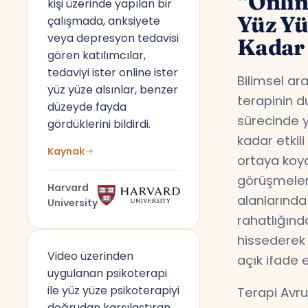
“Onlin
kişi üzerinde yapılan bir
Yüz Y
çalışmada, anksiyete
veya depresyon tedavisi
Kadar 
gören katılımcılar,
tedaviyi ister online ister
Bilimsel ar
yüz yüze alsınlar, benzer
terapinin d
düzeyde fayda
sürecinde y
gördüklerini bildirdi.
kadar etkil
Kaynak
ortaya koyd
görüşmeler,
Harvard
alanlarında
University
rahatlığın
hissederek 
Video üzerinden
açık ifade 
uygulanan psikoterapi
ile yüz yüze psikoterapiyi
Terapi Avru
doğrudan karşılaştıran