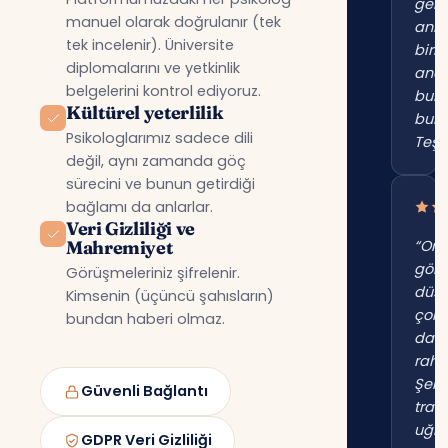
gerç
manuel olarak doğrulanır (tek
anl
tek incelenir). Üniversite
birin
diplomalarını ve yetkinlik
anc
belgelerini kontrol ediyoruz.
bur
Kültürel yeterlilik
bul
Psikologlarımız sadece dili
Teşe
değil, aynı zamanda göç
sürecini ve bunun getirdiği
bağlamı da anlarlar.
Veri Gizliliği ve
Mahremiyet
“Onl
gör
Görüşmeleriniz şifrelenir.
düş
Kimsenin (üçüncü şahısların)
çok
bundan haberi olmaz.
dah
raha
Şehi
Güvenli Bağlantı
trafi
uğr
GDPR Veri Gizliliği