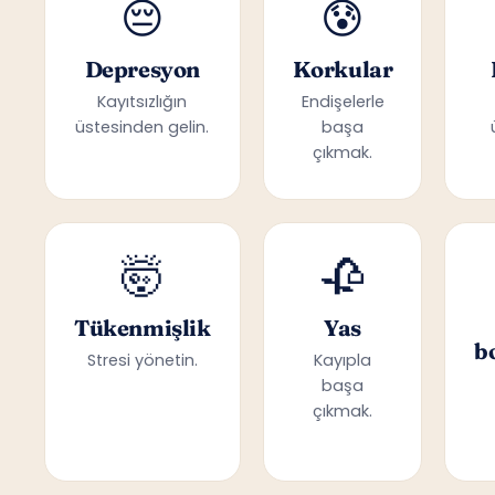
😔
😰
Depresyon
Korkular
Kayıtsızlığın
Endişelerle
üstesinden gelin.
başa
çıkmak.
🤯
🥀
Tükenmişlik
Yas
b
Stresi yönetin.
Kayıpla
başa
çıkmak.