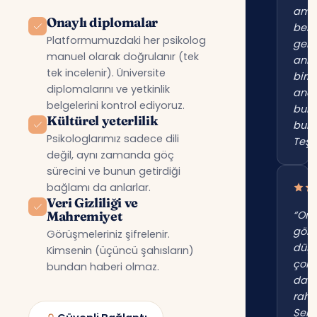
am
Onaylı diplomalar
beni
Platformumuzdaki her psikolog
gerç
manuel olarak doğrulanır (tek
anl
tek incelenir). Üniversite
birin
diplomalarını ve yetkinlik
anc
belgelerini kontrol ediyoruz.
bur
Kültürel yeterlilik
bul
Psikologlarımız sadece dili
Teşe
değil, aynı zamanda göç
sürecini ve bunun getirdiği
bağlamı da anlarlar.
Veri Gizliliği ve
Mahremiyet
“Onl
gör
Görüşmeleriniz şifrelenir.
düş
Kimsenin (üçüncü şahısların)
çok
bundan haberi olmaz.
dah
raha
Şehi