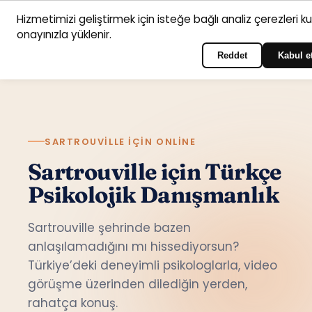
Hizmetimizi geliştirmek için isteğe bağlı analiz çerezleri k
Anasayfa
Hizmet
Psikologlar
İletişim
onayınızla yüklenir.
Türkçe
Portala giriş yapın
alanları
Reddet
Kabul e
SARTROUVILLE IÇIN ONLINE
Sartrouville için Türkçe
Psikolojik Danışmanlık
Sartrouville şehrinde bazen
anlaşılamadığını mı hissediyorsun?
Türkiye’deki deneyimli psikologlarla, video
görüşme üzerinden dilediğin yerden,
rahatça konuş.