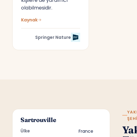
kişilere de yardımcı
olabilmesidir.
Kaynak
Springer Nature
YAK
ŞEH
Sartrouville
Ya
Ülke
France