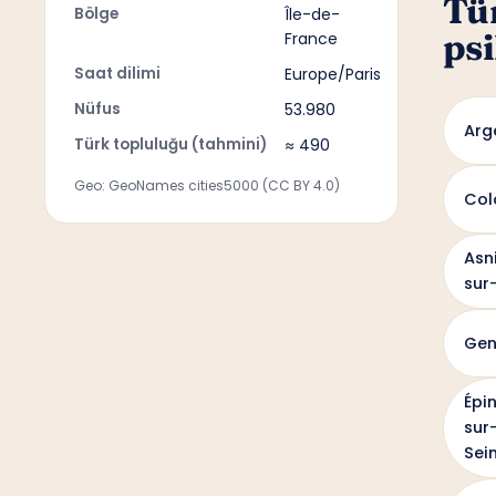
Tü
Bölge
Île-de-
psi
France
Saat dilimi
Europe/Paris
Nüfus
53.980
Arg
Türk topluluğu (tahmini)
≈ 490
Geo: GeoNames cities5000 (CC BY 4.0)
Col
Asn
sur
Gen
Épi
sur
Sei