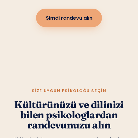
Şimdi randevu alın
SIZE UYGUN PSIKOLOĞU SEÇIN
Kültürünüzü ve dilinizi
bilen psikologlardan
randevunuzu alın