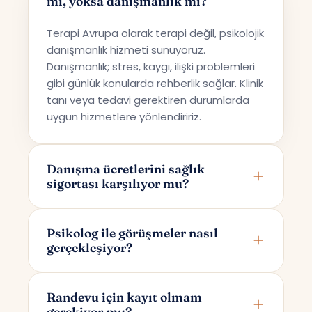
mi, yoksa danışmanlık mı?
Terapi Avrupa olarak terapi değil, psikolojik
danışmanlık hizmeti sunuyoruz.
Danışmanlık; stres, kaygı, ilişki problemleri
gibi günlük konularda rehberlik sağlar. Klinik
tanı veya tedavi gerektiren durumlarda
uygun hizmetlere yönlendiririz.
Danışma ücretlerini sağlık
sigortası karşılıyor mu?
Terapi Avrupa özel bir danışmanlık hizmeti
sunmaktadır; bu nedenle ücretler sağlık
Psikolog ile görüşmeler nasıl
gerçekleşiyor?
sigortaları tarafından karşılanmamaktadır.
Görüşmeler online olarak Google Meet
üzerinden yapılır. Randevunuzu
Randevu için kayıt olmam
gerekiyor mu?