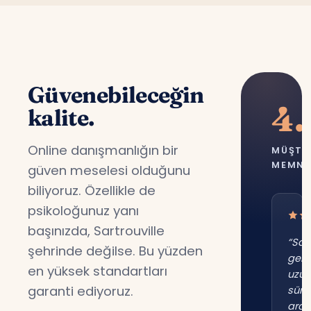
Güvenebileceğin
4.
kalite.
Online danışmanlığın bir
MÜŞTE
MEMNU
güven meselesi olduğunu
biliyoruz. Özellikle de
psikoloğunuz yanı
başınızda, Sartrouville
“Sart
şehrinde değilse. Bu yüzden
gene
en yüksek standartları
uzu
garanti ediyoruz.
süre
ara