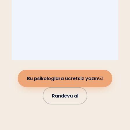
Bu psikologlara ücretsiz yazın
Randevu al