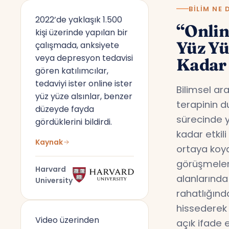
BILIM NE 
2022’de yaklaşık 1.500
“Onlin
kişi üzerinde yapılan bir
Yüz Y
çalışmada, anksiyete
veya depresyon tedavisi
Kadar 
gören katılımcılar,
tedaviyi ister online ister
Bilimsel ar
yüz yüze alsınlar, benzer
terapinin d
düzeyde fayda
sürecinde y
gördüklerini bildirdi.
kadar etkil
Kaynak
ortaya koyd
görüşmeler,
Harvard
alanlarında
University
rahatlığın
hissederek 
Video üzerinden
açık ifade 