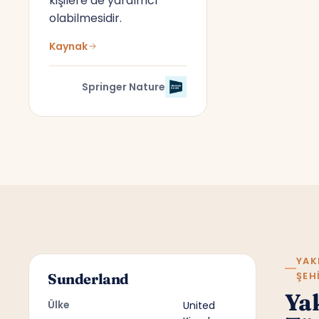
kişilere de yardımcı
olabilmesidir.
Kaynak
Springer Nature
YAK
ŞEH
Sunderland
Ya
Ülke
United