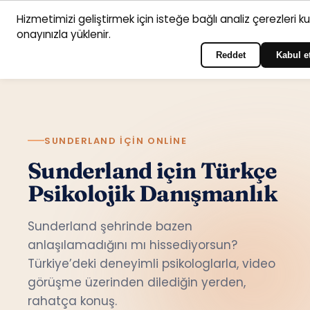
Hizmetimizi geliştirmek için isteğe bağlı analiz çerezleri k
Anasayfa
Hizmet
Psikologlar
İletişim
onayınızla yüklenir.
Türkçe
Portala giriş yapın
alanları
Reddet
Kabul e
SUNDERLAND IÇIN ONLINE
Sunderland için Türkçe
Psikolojik Danışmanlık
Sunderland şehrinde bazen
anlaşılamadığını mı hissediyorsun?
Türkiye’deki deneyimli psikologlarla, video
görüşme üzerinden dilediğin yerden,
rahatça konuş.