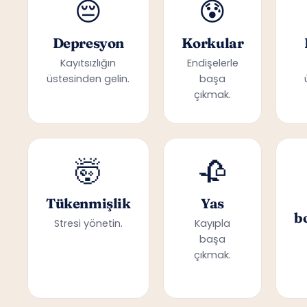
😔
😰
Depresyon
Korkular
Kayıtsızlığın
Endişelerle
üstesinden gelin.
başa
çıkmak.
🤯
🥀
Tükenmişlik
Yas
b
Stresi yönetin.
Kayıpla
başa
çıkmak.