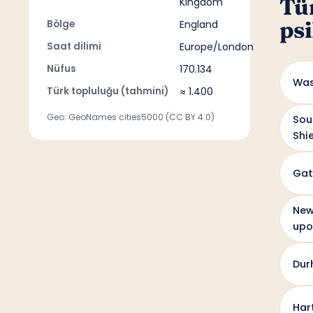
Tü
Kingdom
psi
Bölge
England
Saat dilimi
Europe/London
Nüfus
170.134
Was
Türk topluluğu (tahmini)
≈ 1.400
Geo: GeoNames cities5000 (CC BY 4.0)
Sou
Shi
Gat
New
upo
Dur
Har