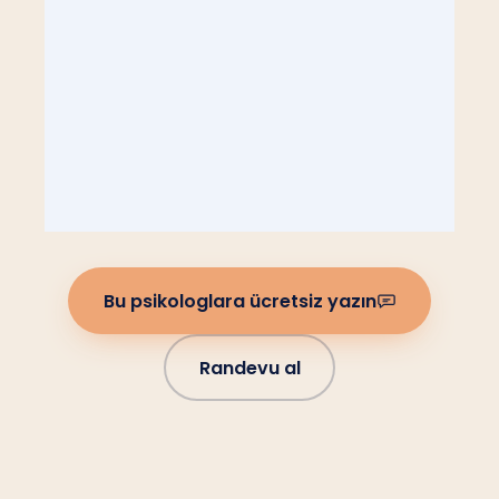
Bu psikologlara ücretsiz yazın
Randevu al