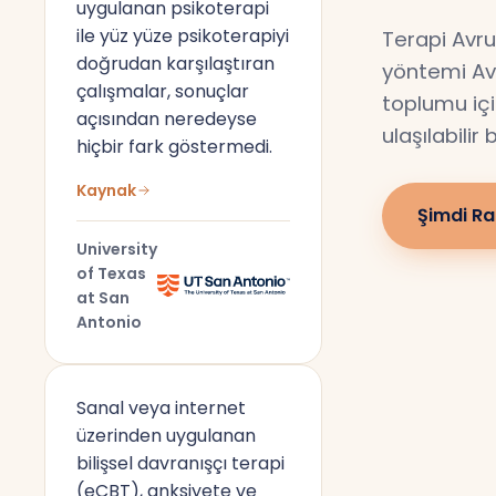
uygulanan psikoterapi
ile yüz yüze psikoterapiyi
Terapi Avru
doğrudan karşılaştıran
yöntemi Av
çalışmalar, sonuçlar
toplumu için
açısından neredeyse
ulaşılabilir
hiçbir fark göstermedi.
Kaynak
Şimdi Ra
University
of Texas
at San
Antonio
Sanal veya internet
üzerinden uygulanan
bilişsel davranışçı terapi
(eCBT), anksiyete ve