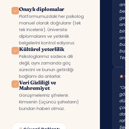
am
Onaylı diplomalar
beni
Platformumuzdaki her psikolog
gerç
manuel olarak doğrulanır (tek
anl
tek incelenir). Üniversite
birin
diplomalarını ve yetkinlik
anc
belgelerini kontrol ediyoruz.
bur
Kültürel yeterlilik
bul
Psikologlarımız sadece dili
Teşe
değil, aynı zamanda göç
sürecini ve bunun getirdiği
bağlamı da anlarlar.
Veri Gizliliği ve
Mahremiyet
“Onl
gör
Görüşmeleriniz şifrelenir.
düş
Kimsenin (üçüncü şahısların)
çok
bundan haberi olmaz.
dah
raha
Şehi