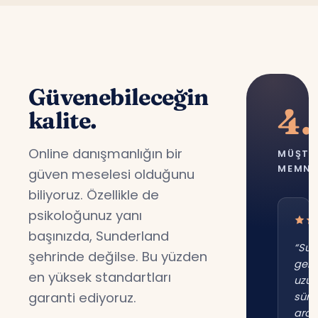
Güvenebileceğin
4.
kalite.
Online danışmanlığın bir
MÜŞTE
MEMNU
güven meselesi olduğunu
biliyoruz. Özellikle de
psikoloğunuz yanı
başınızda, Sunderland
“Sun
şehrinde değilse. Bu yüzden
gene
en yüksek standartları
uzu
garanti ediyoruz.
süre
ara