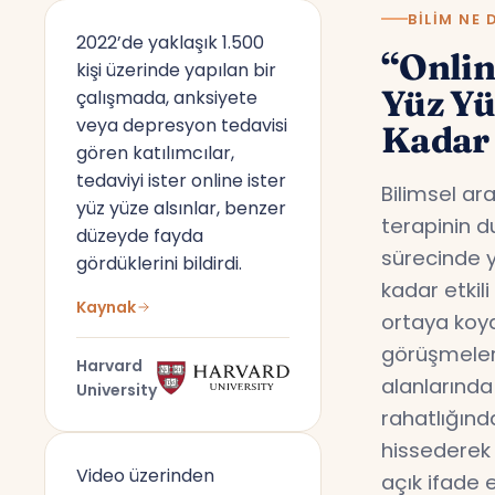
BILIM NE 
2022’de yaklaşık 1.500
“Onlin
kişi üzerinde yapılan bir
Yüz Y
çalışmada, anksiyete
veya depresyon tedavisi
Kadar 
gören katılımcılar,
tedaviyi ister online ister
Bilimsel ar
yüz yüze alsınlar, benzer
terapinin d
düzeyde fayda
sürecinde y
gördüklerini bildirdi.
kadar etkil
Kaynak
ortaya koyd
görüşmeler,
Harvard
alanlarında
University
rahatlığın
hissederek 
Video üzerinden
açık ifade 