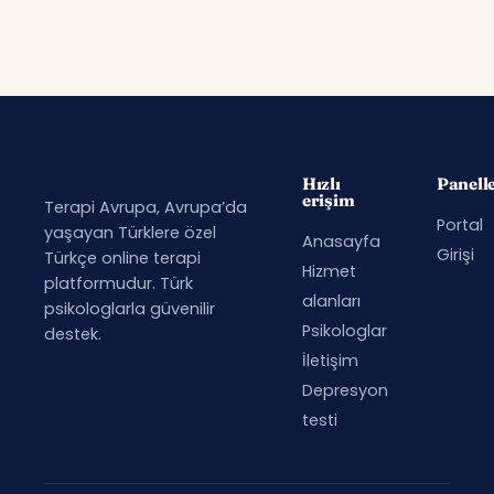
Hızlı
Panell
erişim
Terapi Avrupa, Avrupa’da
Portal
yaşayan Türklere özel
Anasayfa
Girişi
Türkçe online terapi
Hizmet
platformudur. Türk
alanları
psikologlarla güvenilir
Psikologlar
destek.
İletişim
Depresyon
testi