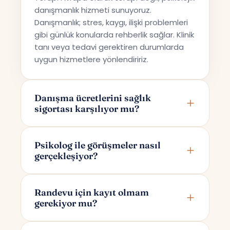
danışmanlık hizmeti sunuyoruz.
Danışmanlık; stres, kaygı, ilişki problemleri
gibi günlük konularda rehberlik sağlar. Klinik
tanı veya tedavi gerektiren durumlarda
uygun hizmetlere yönlendiririz.
Danışma ücretlerini sağlık
sigortası karşılıyor mu?
Terapi Avrupa özel bir danışmanlık hizmeti
sunmaktadır; bu nedenle ücretler sağlık
Psikolog ile görüşmeler nasıl
gerçekleşiyor?
sigortaları tarafından karşılanmamaktadır.
Görüşmeler online olarak Google Meet
üzerinden yapılır. Randevunuzu
Randevu için kayıt olmam
gerekiyor mu?
oluşturduktan sonra yalnızca size ve
psikoloğunuza özel bir görüşme linki e-
Randevu alırken yalnızca adınızı ve e-
posta ile iletilir.