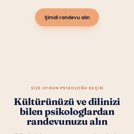
Şimdi randevu alın
SIZE UYGUN PSIKOLOĞU SEÇIN
Kültürünüzü ve dilinizi
bilen psikologlardan
randevunuzu alın