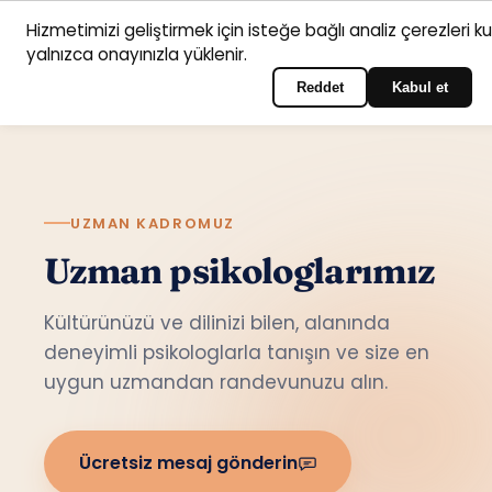
Hizmetimizi geliştirmek için isteğe bağlı analiz çerezleri k
Anasayfa
Hizmet
Psikologlar
İletişim
yalnızca onayınızla yüklenir.
Türkçe
Portala giriş yapın
alanları
Reddet
Kabul et
UZMAN KADROMUZ
Uzman psikologlarımız
Kültürünüzü ve dilinizi bilen, alanında
deneyimli psikologlarla tanışın ve size en
uygun uzmandan randevunuzu alın.
Ücretsiz mesaj gönderin