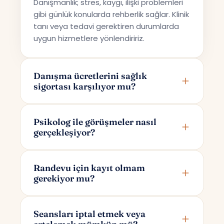
Danışmanlık; stres, kaygı, ilişki problemleri
gibi günlük konularda rehberlik sağlar. Klinik
tanı veya tedavi gerektiren durumlarda
uygun hizmetlere yönlendiririz.
Danışma ücretlerini sağlık
sigortası karşılıyor mu?
Terapi Avrupa özel bir danışmanlık hizmeti
sunmaktadır; bu nedenle ücretler sağlık
Psikolog ile görüşmeler nasıl
gerçekleşiyor?
sigortaları tarafından karşılanmamaktadır.
Görüşmeler online olarak Google Meet
üzerinden yapılır. Randevunuzu
Randevu için kayıt olmam
gerekiyor mu?
oluşturduktan sonra yalnızca size ve
psikoloğunuza özel bir görüşme linki e-
Randevu alırken yalnızca adınızı ve e-
posta ile iletilir.
posta adresinizi girmeniz yeterlidir. Bu
Seansları iptal etmek veya