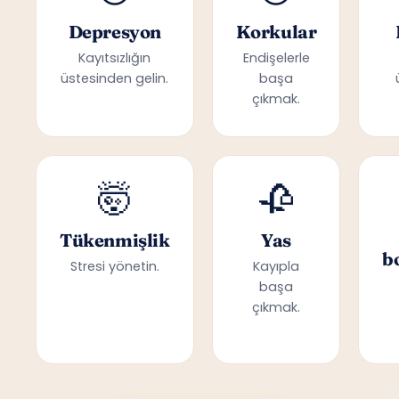
Depresyon
Korkular
Kayıtsızlığın
Endişelerle
üstesinden gelin.
başa
çıkmak.
🤯
🥀
Tükenmişlik
Yas
b
Stresi yönetin.
Kayıpla
başa
çıkmak.