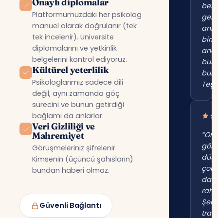
Onaylı diplomalar
beni
Platformumuzdaki her psikolog
gerç
manuel olarak doğrulanır (tek
anl
tek incelenir). Üniversite
birin
diplomalarını ve yetkinlik
anc
belgelerini kontrol ediyoruz.
bur
Kültürel yeterlilik
bul
Psikologlarımız sadece dili
Teşe
değil, aynı zamanda göç
sürecini ve bunun getirdiği
bağlamı da anlarlar.
Veri Gizliliği ve
Mahremiyet
“Onl
gör
Görüşmeleriniz şifrelenir.
düş
Kimsenin (üçüncü şahısların)
çok
bundan haberi olmaz.
dah
raha
Şehi
Güvenli Bağlantı
trafi