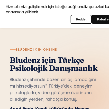
Hizmetimizi geliştirmek için isteğe bağlı analiz çerezleri k
Anasayfa
Hizmet
Psikologlar
İletişim
onayınızla yüklenir.
Türkçe
Portala giriş yapın
alanları
Reddet
Kabul e
BLUDENZ IÇIN ONLINE
Bludenz için Türkçe
Psikolojik Danışmanlık
Bludenz şehrinde bazen anlaşılamadığını
mı hissediyorsun? Türkiye’deki deneyimli
psikologlarla, video görüşme üzerinden
dilediğin yerden, rahatça konuş.
Anadilinde. Kendi kültüründe. Hemen.