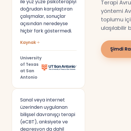
ile yüz yüze psikoterapiyi
Terapi Avru
doğrudan karşılaştıran
yöntemi Av
çalışmalar, sonuçlar
toplumu için
açısından neredeyse
ulaşılabilir
hiçbir fark göstermedi.
Kaynak
Şimdi Ra
University
of Texas
at San
Antonio
Sanal veya internet
üzerinden uygulanan
bilişsel davranışçı terapi
(eCBT), anksiyete ve
depresyon da dahil