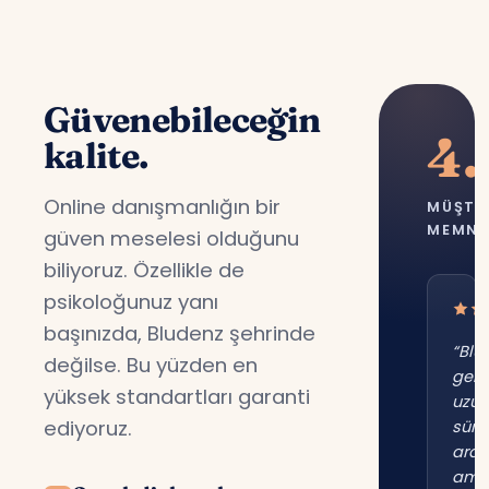
Güvenebileceğin
4.
kalite.
Online danışmanlığın bir
MÜŞTE
MEMNU
güven meselesi olduğunu
biliyoruz. Özellikle de
psikoloğunuz yanı
başınızda, Bludenz şehrinde
“Blu
değilse. Bu yüzden en
gene
yüksek standartları garanti
uzu
ediyoruz.
süre
ara
am