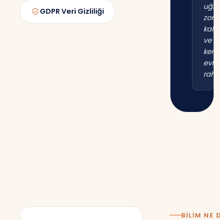
uğr
GDPR Veri Gizliliği
zor
kal
ve
kend
evim
raha
BILIM NE 