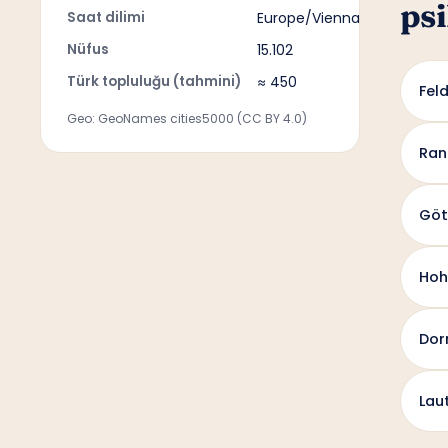
psi
Saat dilimi
Europe/Vienna
Nüfus
15.102
Türk topluluğu (tahmini)
≈ 450
Fel
Geo: GeoNames cities5000 (CC BY 4.0)
Ran
Göt
Ho
Dor
Lau