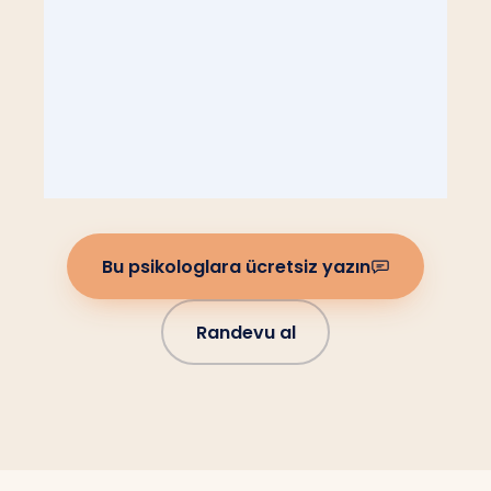
Bu psikologlara ücretsiz yazın
Randevu al