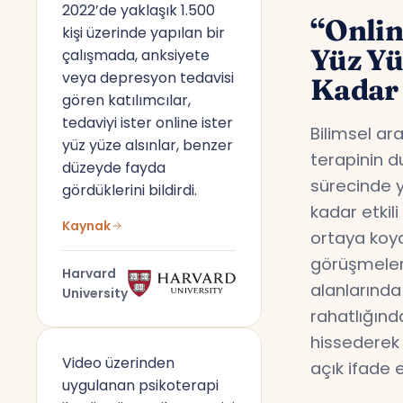
2022’de yaklaşık 1.500
“Onlin
kişi üzerinde yapılan bir
Yüz Y
çalışmada, anksiyete
veya depresyon tedavisi
Kadar 
gören katılımcılar,
tedaviyi ister online ister
Bilimsel ar
yüz yüze alsınlar, benzer
terapinin d
düzeyde fayda
sürecinde y
gördüklerini bildirdi.
kadar etkil
Kaynak
ortaya koyd
görüşmeler,
Harvard
alanlarında
University
rahatlığın
hissederek 
Video üzerinden
açık ifade 
uygulanan psikoterapi