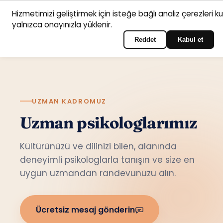
Hizmetimizi geliştirmek için isteğe bağlı analiz çerezleri k
Anasayfa
Hizmet
Psikologlar
İletişim
yalnızca onayınızla yüklenir.
Türkçe
Portala giriş yapın
alanları
Reddet
Kabul et
UZMAN KADROMUZ
Uzman psikologlarımız
Kültürünüzü ve dilinizi bilen, alanında
deneyimli psikologlarla tanışın ve size en
uygun uzmandan randevunuzu alın.
Ücretsiz mesaj gönderin