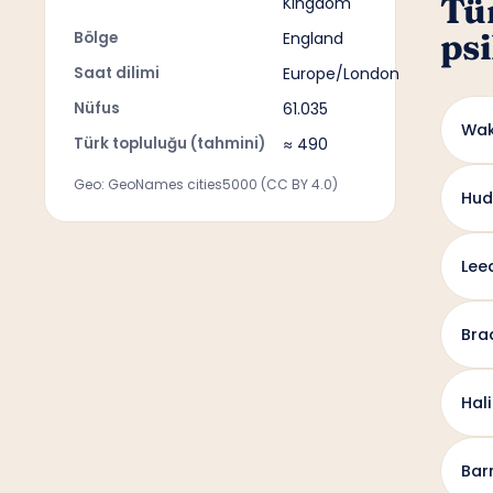
Tü
Kingdom
psi
Bölge
England
Saat dilimi
Europe/London
Nüfus
61.035
Wak
Türk topluluğu (tahmini)
≈ 490
Geo: GeoNames cities5000 (CC BY 4.0)
Hud
Lee
Bra
Hal
Bar