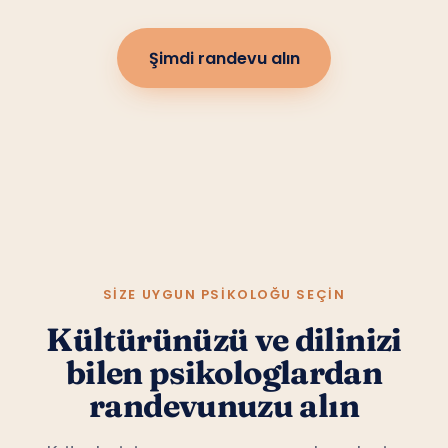
Şimdi randevu alın
SIZE UYGUN PSIKOLOĞU SEÇIN
Kültürünüzü ve dilinizi
bilen psikologlardan
randevunuzu alın