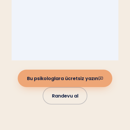
Bu psikologlara ücretsiz yazın
Randevu al