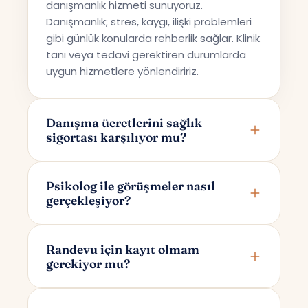
danışmanlık hizmeti sunuyoruz.
Danışmanlık; stres, kaygı, ilişki problemleri
gibi günlük konularda rehberlik sağlar. Klinik
tanı veya tedavi gerektiren durumlarda
uygun hizmetlere yönlendiririz.
Danışma ücretlerini sağlık
sigortası karşılıyor mu?
Terapi Avrupa özel bir danışmanlık hizmeti
sunmaktadır; bu nedenle ücretler sağlık
Psikolog ile görüşmeler nasıl
gerçekleşiyor?
sigortaları tarafından karşılanmamaktadır.
Görüşmeler online olarak Google Meet
üzerinden yapılır. Randevunuzu
Randevu için kayıt olmam
gerekiyor mu?
oluşturduktan sonra yalnızca size ve
psikoloğunuza özel bir görüşme linki e-
Randevu alırken yalnızca adınızı ve e-
posta ile iletilir.