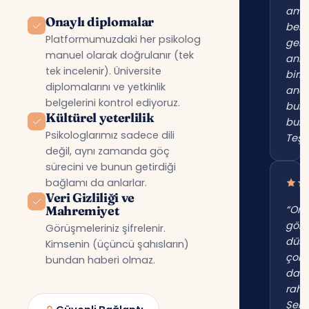
am
Onaylı diplomalar
beni
Platformumuzdaki her psikolog
gerç
manuel olarak doğrulanır (tek
anl
tek incelenir). Üniversite
birin
diplomalarını ve yetkinlik
anc
belgelerini kontrol ediyoruz.
bur
Kültürel yeterlilik
bul
Psikologlarımız sadece dili
Teşe
değil, aynı zamanda göç
sürecini ve bunun getirdiği
bağlamı da anlarlar.
Veri Gizliliği ve
Mahremiyet
“Onl
gör
Görüşmeleriniz şifrelenir.
düş
Kimsenin (üçüncü şahısların)
çok
bundan haberi olmaz.
dah
raha
Şehi