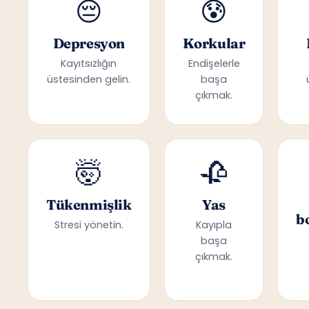
😔
😰
Depresyon
Korkular
Kayıtsızlığın
Endişelerle
üstesinden gelin.
başa
çıkmak.
🤯
🥀
Tükenmişlik
Yas
b
Stresi yönetin.
Kayıpla
başa
çıkmak.