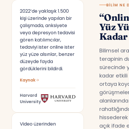
BILIM NE 
2022’de yaklaşık 1.500
“Onlin
kişi üzerinde yapılan bir
Yüz Y
çalışmada, anksiyete
veya depresyon tedavisi
Kadar 
gören katılımcılar,
tedaviyi ister online ister
Bilimsel ar
yüz yüze alsınlar, benzer
terapinin d
düzeyde fayda
sürecinde y
gördüklerini bildirdi.
kadar etkil
Kaynak
ortaya koyd
görüşmeler,
Harvard
alanlarında
University
rahatlığın
hissederek 
Video üzerinden
açık ifade 