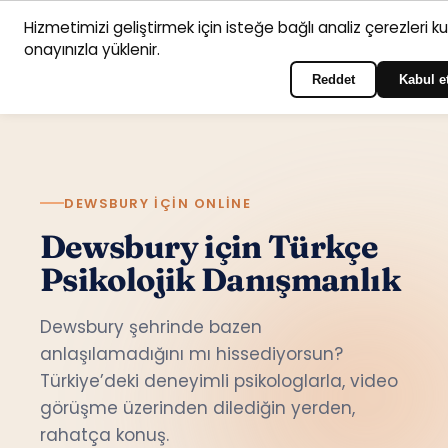
Hizmetimizi geliştirmek için isteğe bağlı analiz çerezleri k
Anasayfa
Hizmet
Psikologlar
İletişim
onayınızla yüklenir.
Türkçe
Portala giriş yapın
alanları
Reddet
Kabul e
DEWSBURY IÇIN ONLINE
Dewsbury için Türkçe
Psikolojik Danışmanlık
Dewsbury şehrinde bazen
anlaşılamadığını mı hissediyorsun?
Türkiye’deki deneyimli psikologlarla, video
görüşme üzerinden dilediğin yerden,
rahatça konuş.