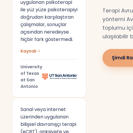
uygulanan psikoterapi
ile yüz yüze psikoterapiyi
Terapi Avru
doğrudan karşılaştıran
yöntemi Av
çalışmalar, sonuçlar
toplumu için
açısından neredeyse
ulaşılabilir
hiçbir fark göstermedi.
Kaynak
Şimdi Ra
University
of Texas
at San
Antonio
Sanal veya internet
üzerinden uygulanan
bilişsel davranışçı terapi
(eCBT), anksiyete ve