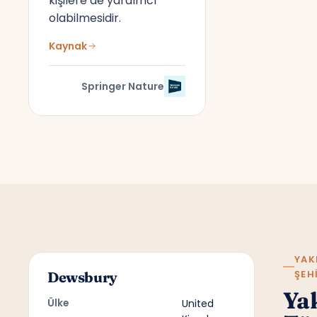
kişilere de yardımcı
olabilmesidir.
Kaynak
Springer Nature
YAK
ŞEH
Dewsbury
Ya
Ülke
United