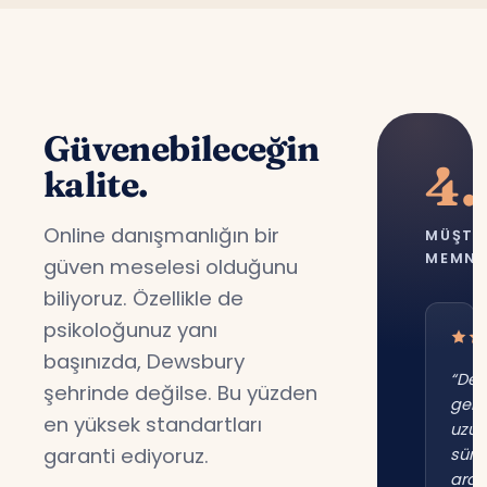
Güvenebileceğin
4.
kalite.
Online danışmanlığın bir
MÜŞTE
MEMNU
güven meselesi olduğunu
biliyoruz. Özellikle de
psikoloğunuz yanı
başınızda, Dewsbury
“De
şehrinde değilse. Bu yüzden
gene
en yüksek standartları
uzu
garanti ediyoruz.
süre
ara