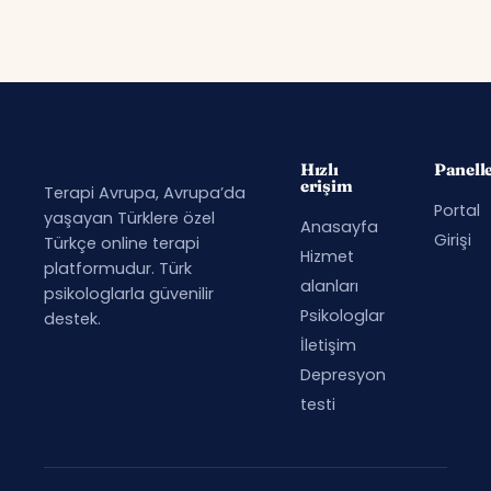
Hızlı
Panell
erişim
Terapi Avrupa, Avrupa’da
Portal
yaşayan Türklere özel
Anasayfa
Girişi
Türkçe online terapi
Hizmet
platformudur. Türk
alanları
psikologlarla güvenilir
Psikologlar
destek.
İletişim
Depresyon
testi