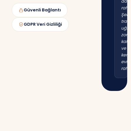
dah
raha
Güvenli Bağlantı
Şehi
trafi
GDPR Veri Gizliliği
uğr
zor
kal
ve
kend
evim
raha