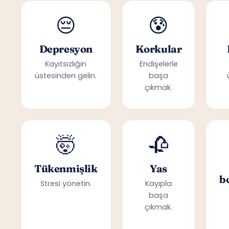
😔
😰
Depresyon
Korkular
Kayıtsızlığın
Endişelerle
üstesinden gelin.
başa
çıkmak.
🤯
🥀
Tükenmişlik
Yas
b
Stresi yönetin.
Kayıpla
başa
çıkmak.