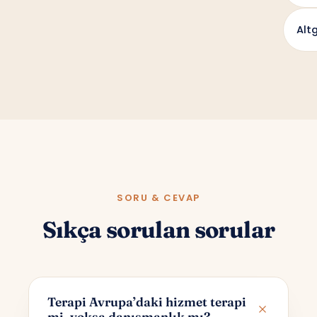
Altg
SORU & CEVAP
Sıkça sorulan sorular
Terapi Avrupa’daki hizmet terapi
mi, yoksa danışmanlık mı?