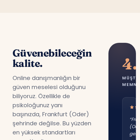
Güvenebileceğin
4.
kalite.
Online danışmanlığın bir
MÜŞTE
MEMNU
güven meselesi olduğunu
biliyoruz. Özellikle de
psikoloğunuz yanı
başınızda, Frankfurt (Oder)
“Fra
şehrinde değilse. Bu yüzden
(Ode
en yüksek standartları
gene