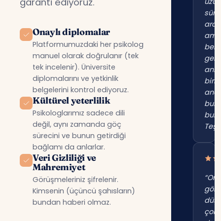
garanti ediyoruz.
uzu
süre
ara
Onaylı diplomalar
am
Platformumuzdaki her psikolog
beni
manuel olarak doğrulanır (tek
gerç
tek incelenir). Üniversite
anl
diplomalarını ve yetkinlik
birin
belgelerini kontrol ediyoruz.
anc
Kültürel yeterlilik
bur
Psikologlarımız sadece dili
bul
değil, aynı zamanda göç
Teşe
sürecini ve bunun getirdiği
bağlamı da anlarlar.
Veri Gizliliği ve
Mahremiyet
“Onl
Görüşmeleriniz şifrelenir.
gör
Kimsenin (üçüncü şahısların)
düş
bundan haberi olmaz.
çok