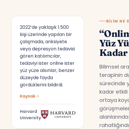
BILIM NE 
2022’de yaklaşık 1.500
“Onlin
kişi üzerinde yapılan bir
Yüz Y
çalışmada, anksiyete
veya depresyon tedavisi
Kadar 
gören katılımcılar,
tedaviyi ister online ister
Bilimsel ar
yüz yüze alsınlar, benzer
terapinin d
düzeyde fayda
sürecinde y
gördüklerini bildirdi.
kadar etkil
Kaynak
ortaya koyd
görüşmeler,
Harvard
alanlarında
University
rahatlığın