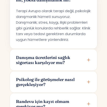
Terapi Avrupa olarak terapi değil, psikolojik
danışmanlık hizmeti sunuyoruz.
Danışmanlık; stres, kaygı, ilişki problemleri
gibi günlük konularda rehberlik sağlar. Klinik
tanı veya tedavi gerektiren durumlarda
uygun hizmetlere yönlendiririz.
Danışma ücretlerini sağlık
sigortası karşılıyor mu?
Terapi Avrupa özel bir danışmanlık hizmeti
sunmaktadır; bu nedenle ücretler sağlık
Psikolog ile görüşmeler nasıl
gerçekleşiyor?
sigortaları tarafından karşılanmamaktadır.
Görüşmeler online olarak Google Meet
üzerinden yapılır. Randevunuzu
Randevu için kayıt olmam
gerekiyor mu?
oluşturduktan sonra yalnızca size ve