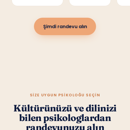
Şimdi randevu alın
SIZE UYGUN PSIKOLOĞU SEÇIN
Kültürünüzü ve dilinizi
bilen psikologlardan
randevunuzu alın