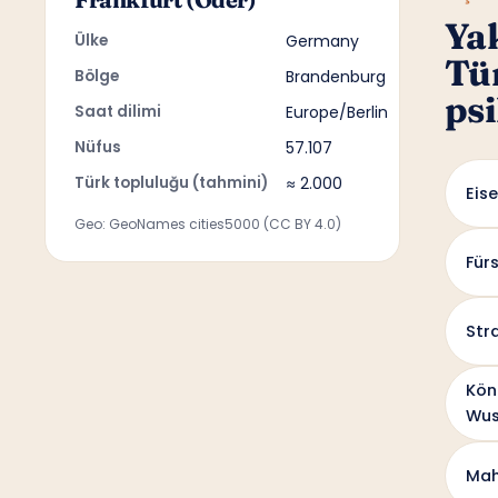
Ya
Ülke
Germany
Tü
Bölge
Brandenburg
psi
Saat dilimi
Europe/Berlin
Nüfus
57.107
Türk topluluğu (tahmini)
≈ 2.000
Eis
Geo: GeoNames cities5000 (CC BY 4.0)
Für
Str
Kön
Wus
Mah