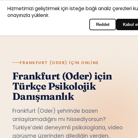
Hizmetimizi geliştirmek için isteğe bağlı analiz çerezleri k
Anasayfa
Hizmet
Psikologlar
İletişim
onayınızla yüklenir.
Türkçe
Portala giriş yapın
alanları
Reddet
Kabul e
FRANKFURT (ODER) IÇIN ONLINE
Frankfurt (Oder) için
Türkçe Psikolojik
Danışmanlık
Frankfurt (Oder) şehrinde bazen
anlaşılamadığını mı hissediyorsun?
Türkiye’deki deneyimli psikologlarla, video
görüşme üzerinden dilediğin yerden,