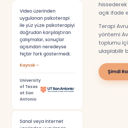
hissederek 
Video üzerinden
açık ifade 
uygulanan psikoterapi
ile yüz yüze psikoterapiyi
Terapi Avru
doğrudan karşılaştıran
yöntemi Av
çalışmalar, sonuçlar
toplumu için
açısından neredeyse
ulaşılabilir
hiçbir fark göstermedi.
Kaynak
Şimdi Ra
University
of Texas
at San
Antonio
Sanal veya internet