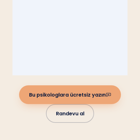
Bu psikologlara ücretsiz yazın
Randevu al