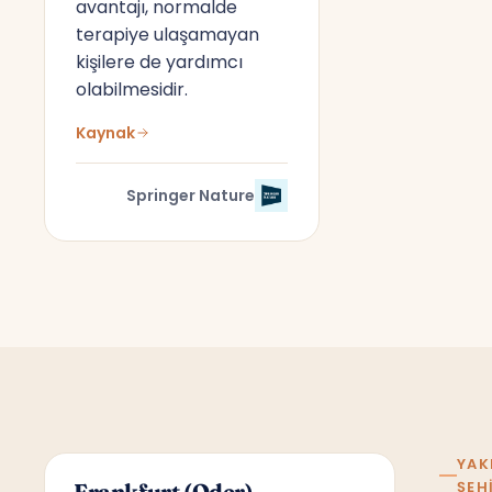
avantajı, normalde
terapiye ulaşamayan
kişilere de yardımcı
olabilmesidir.
Kaynak
Springer Nature
YAK
ŞEH
Frankfurt (Oder)