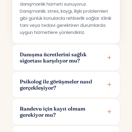
danışmanlık hizmeti sunuyoruz.
Danışmanlık; stres, kaygı, ilişki problemleri
gibi günlük konularda rehberlik sağlar. Klinik
tanı veya tedavi gerektiren durumlarda
uygun hizmetlere yönlendiririz.
Danışma ücretlerini sağlık
sigortası karşılıyor mu?
Terapi Avrupa özel bir danışmanlık hizmeti
sunmaktadır; bu nedenle ücretler sağlık
Psikolog ile görüşmeler nasıl
gerçekleşiyor?
sigortaları tarafından karşılanmamaktadır.
Görüşmeler online olarak Google Meet
üzerinden yapılır. Randevunuzu
Randevu için kayıt olmam
gerekiyor mu?
oluşturduktan sonra yalnızca size ve
psikoloğunuza özel bir görüşme linki e-
Randevu alırken yalnızca adınızı ve e-
posta ile iletilir.