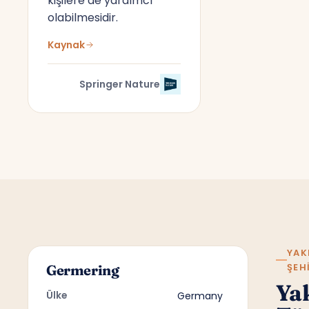
kişilere de yardımcı
olabilmesidir.
Kaynak
Springer Nature
YAK
ŞEH
Germering
Ya
Ülke
Germany