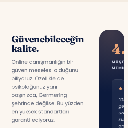
Güvenebileceğin
4.
kalite.
Online danışmanlığın bir
MÜŞTE
MEMNU
güven meselesi olduğunu
biliyoruz. Özellikle de
psikoloğunuz yanı
başınızda, Germering
“Ger
şehrinde değilse. Bu yüzden
gene
en yüksek standartları
uzu
garanti ediyoruz.
süre
ara