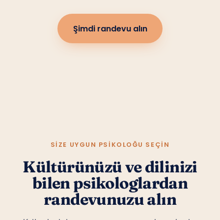
Şimdi randevu alın
SIZE UYGUN PSIKOLOĞU SEÇIN
Kültürünüzü ve dilinizi
bilen psikologlardan
randevunuzu alın