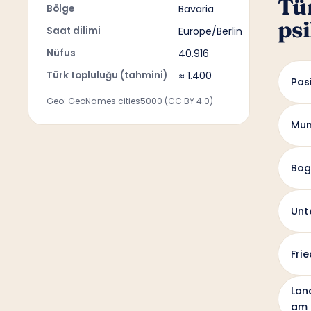
Tü
Bölge
Bavaria
psi
Saat dilimi
Europe/Berlin
Nüfus
40.916
Türk topluluğu (tahmini)
≈ 1.400
Pas
Geo: GeoNames cities5000 (CC BY 4.0)
Mun
Bog
Unt
Fri
Lan
am 