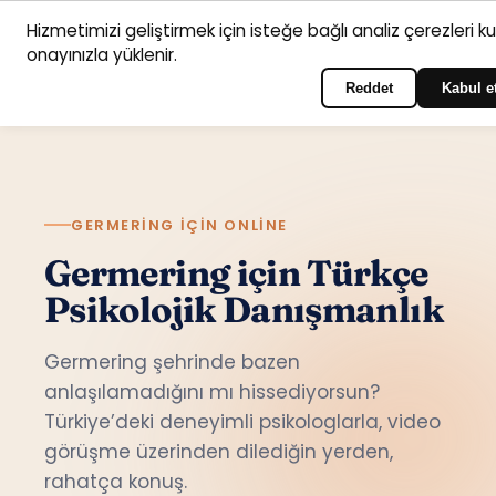
Hizmetimizi geliştirmek için isteğe bağlı analiz çerezleri k
Anasayfa
Hizmet
Psikologlar
İletişim
onayınızla yüklenir.
Türkçe
Portala giriş yapın
alanları
Reddet
Kabul e
GERMERING IÇIN ONLINE
Germering için Türkçe
Psikolojik Danışmanlık
Germering şehrinde bazen
anlaşılamadığını mı hissediyorsun?
Türkiye’deki deneyimli psikologlarla, video
görüşme üzerinden dilediğin yerden,
rahatça konuş.