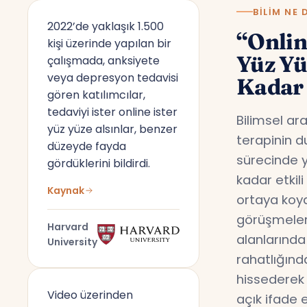
BILIM NE 
2022’de yaklaşık 1.500
“Onlin
kişi üzerinde yapılan bir
Yüz Y
çalışmada, anksiyete
veya depresyon tedavisi
Kadar 
gören katılımcılar,
tedaviyi ister online ister
Bilimsel ar
yüz yüze alsınlar, benzer
terapinin d
düzeyde fayda
sürecinde y
gördüklerini bildirdi.
kadar etkil
Kaynak
ortaya koyd
görüşmeler,
Harvard
alanlarında
University
rahatlığın
hissederek 
Video üzerinden
açık ifade 