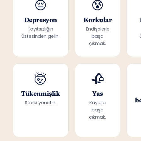
😔
😰
Depresyon
Korkular
Kayıtsızlığın
Endişelerle
üstesinden gelin.
başa
çıkmak.
🤯
🥀
Tükenmişlik
Yas
b
Stresi yönetin.
Kayıpla
başa
çıkmak.