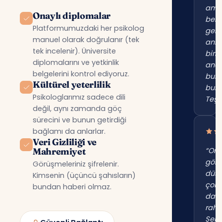
am
Onaylı diplomalar
beni
Platformumuzdaki her psikolog
gerç
manuel olarak doğrulanır (tek
anl
tek incelenir). Üniversite
birin
diplomalarını ve yetkinlik
anc
belgelerini kontrol ediyoruz.
bur
Kültürel yeterlilik
bul
Psikologlarımız sadece dili
Teşe
değil, aynı zamanda göç
sürecini ve bunun getirdiği
bağlamı da anlarlar.
Veri Gizliliği ve
Mahremiyet
“Onl
gör
Görüşmeleriniz şifrelenir.
düş
Kimsenin (üçüncü şahısların)
çok
bundan haberi olmaz.
dah
raha
Şehi