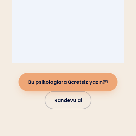
Bu psikologlara ücretsiz yazın
Randevu al