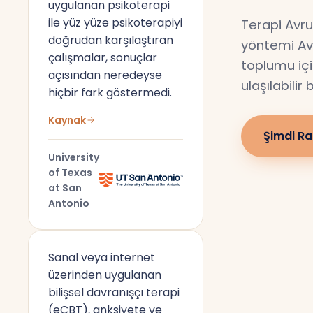
uygulanan psikoterapi
ile yüz yüze psikoterapiyi
Terapi Avru
doğrudan karşılaştıran
yöntemi Av
çalışmalar, sonuçlar
toplumu için
açısından neredeyse
ulaşılabilir
hiçbir fark göstermedi.
Kaynak
Şimdi Ra
University
of Texas
at San
Antonio
Sanal veya internet
üzerinden uygulanan
bilişsel davranışçı terapi
(eCBT), anksiyete ve