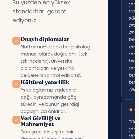
Bu yüzden en yüksek
gene
standartları garanti
uzu
süre
ediyoruz.
ara
am
Onaylı diplomalar
beni
gerç
Platformumuzdaki her psikolog
anl
manuel olarak doğrulanır (tek
birin
tek incelenir). Üniversite
anc
diplomalarını ve yetkinlik
bur
belgelerini kontrol ediyoruz.
Kültürel yeterlilik
bul
Teşe
Psikologlarımız sadece dili
değil, aynı zamanda göç
sürecini ve bunun getirdiği
bağlamı da anlarlar.
Veri Gizliliği ve
“Onl
Mahremiyet
gör
Görüşmeleriniz şifrelenir.
düş