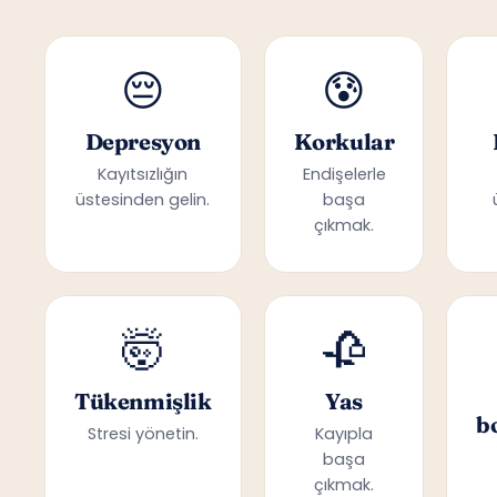
😔
😰
Depresyon
Korkular
Kayıtsızlığın
Endişelerle
üstesinden gelin.
başa
çıkmak.
🤯
🥀
Tükenmişlik
Yas
b
Stresi yönetin.
Kayıpla
başa
çıkmak.