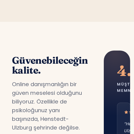
Güvenebileceğin
4.
kalite.
Online danışmanlığın bir
MÜŞTE
MEMNU
güven meselesi olduğunu
biliyoruz. Özellikle de
psikoloğunuz yanı
başınızda, Henstedt-
“Hen
Ulzburg şehrinde değilse.
Ulzb