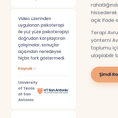
rahatlığın
hissederek 
Video üzerinden
açık ifade 
uygulanan psikoterapi
ile yüz yüze psikoterapiyi
Terapi Avru
doğrudan karşılaştıran
yöntemi Av
çalışmalar, sonuçlar
toplumu için
açısından neredeyse
ulaşılabilir
hiçbir fark göstermedi.
Kaynak
Şimdi Ra
University
of Texas
at San
Antonio