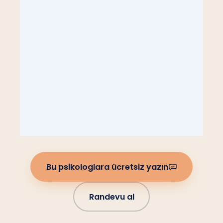
Bu psikologlara ücretsiz yazın
Randevu al