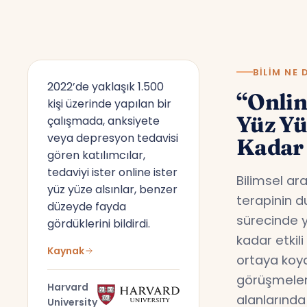
BILIM NE 
2022’de yaklaşık 1.500
“Onlin
kişi üzerinde yapılan bir
Yüz Y
çalışmada, anksiyete
veya depresyon tedavisi
Kadar 
gören katılımcılar,
tedaviyi ister online ister
Bilimsel ar
yüz yüze alsınlar, benzer
terapinin d
düzeyde fayda
sürecinde y
gördüklerini bildirdi.
kadar etkil
Kaynak
ortaya koyd
görüşmeler,
Harvard
alanlarında
University