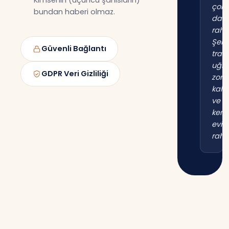
Kimsenin (üçüncü şahısların)
çok
bundan haberi olmaz.
dah
raha
Şehi
Güvenli Bağlantı
trafi
uğr
GDPR Veri Gizliliği
zor
kal
ve
kend
evim
raha