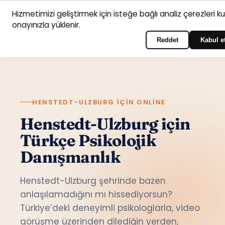
Hizmetimizi geliştirmek için isteğe bağlı analiz çerezleri k
Anasayfa
Hizmet
Psikologlar
İletişim
onayınızla yüklenir.
Türkçe
Portala giriş yapın
alanları
Reddet
Kabul e
HENSTEDT-ULZBURG IÇIN ONLINE
Henstedt-Ulzburg için
Türkçe Psikolojik
Danışmanlık
Henstedt-Ulzburg şehrinde bazen
anlaşılamadığını mı hissediyorsun?
Türkiye’deki deneyimli psikologlarla, video
görüşme üzerinden dilediğin yerden,