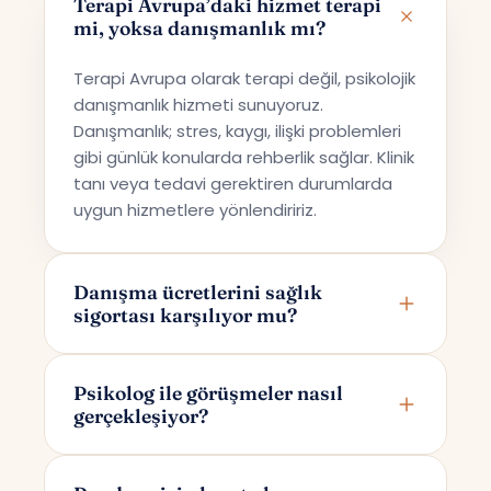
Terapi Avrupa’daki hizmet terapi
mi, yoksa danışmanlık mı?
Terapi Avrupa olarak terapi değil, psikolojik
danışmanlık hizmeti sunuyoruz.
Danışmanlık; stres, kaygı, ilişki problemleri
gibi günlük konularda rehberlik sağlar. Klinik
tanı veya tedavi gerektiren durumlarda
uygun hizmetlere yönlendiririz.
Danışma ücretlerini sağlık
sigortası karşılıyor mu?
Terapi Avrupa özel bir danışmanlık hizmeti
sunmaktadır; bu nedenle ücretler sağlık
Psikolog ile görüşmeler nasıl
gerçekleşiyor?
sigortaları tarafından karşılanmamaktadır.
Görüşmeler online olarak Google Meet