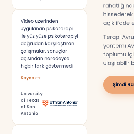
rahatlığın
hissederek 
Video üzerinden
açık ifade 
uygulanan psikoterapi
ile yüz yüze psikoterapiyi
Terapi Avru
doğrudan karşılaştıran
yöntemi Av
çalışmalar, sonuçlar
toplumu için
açısından neredeyse
ulaşılabilir
hiçbir fark göstermedi.
Kaynak
Şimdi Ra
University
of Texas
at San
Antonio