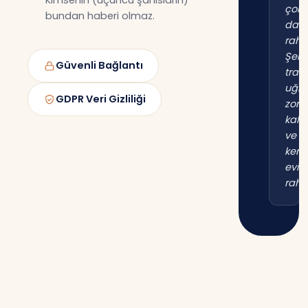
Kimsenin (üçüncü şahısların)
çok
bundan haberi olmaz.
dah
raha
Şehi
Güvenli Bağlantı
trafi
uğr
GDPR Veri Gizliliği
zor
kal
ve
kend
evim
raha