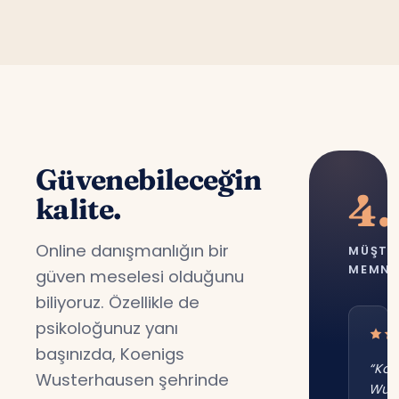
Güvenebileceğin
4.
kalite.
Online danışmanlığın bir
MÜŞTE
MEMNU
güven meselesi olduğunu
biliyoruz. Özellikle de
psikoloğunuz yanı
başınızda, Koenigs
“Koe
Wusterhausen şehrinde
Wus