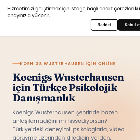
Hizmetimizi geliştirmek için isteğe bağlı analiz çerezleri k
Anasayfa
Hizmet
Psikologlar
İletişim
onayınızla yüklenir.
Türkçe
Portala giriş yapın
alanları
Reddet
Kabul e
KOENIGS WUSTERHAUSEN IÇIN ONLINE
Koenigs Wusterhausen
için Türkçe Psikolojik
Danışmanlık
Koenigs Wusterhausen şehrinde bazen
anlaşılamadığını mı hissediyorsun?
Türkiye’deki deneyimli psikologlarla, video
görüşme üzerinden dilediğin yerden,