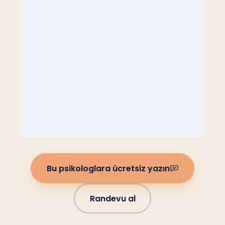
Bu psikologlara ücretsiz yazın
Randevu al