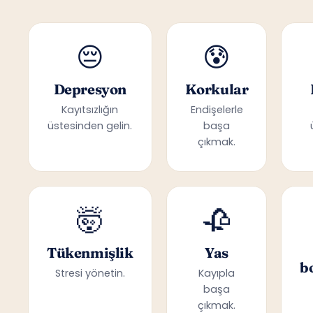
😔
😰
Depresyon
Korkular
Kayıtsızlığın
Endişelerle
üstesinden gelin.
başa
çıkmak.
🤯
🥀
Tükenmişlik
Yas
b
Stresi yönetin.
Kayıpla
başa
çıkmak.