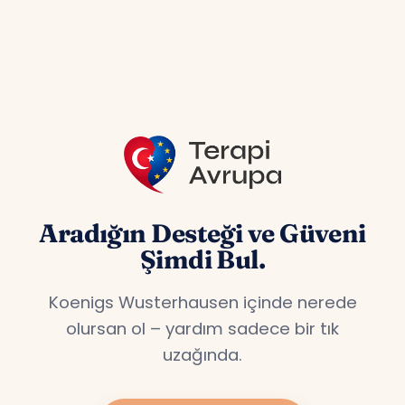
Avusturya gibi ülkelerde yaşayan Türklere
özel hizmet veriyoruz.
Aradığın Desteği ve Güveni
Şimdi Bul.
Koenigs Wusterhausen içinde nerede
olursan ol – yardım sadece bir tık
uzağında.