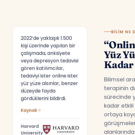
BILIM NE 
2022’de yaklaşık 1.500
“Onlin
kişi üzerinde yapılan bir
Yüz Y
çalışmada, anksiyete
veya depresyon tedavisi
Kadar 
gören katılımcılar,
tedaviyi ister online ister
Bilimsel ar
yüz yüze alsınlar, benzer
terapinin d
düzeyde fayda
sürecinde y
gördüklerini bildirdi.
kadar etkil
Kaynak
ortaya koyd
görüşmeler,
Harvard
alanlarında
University