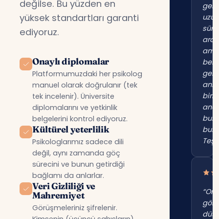
değilse. Bu yüzden en
gene
yüksek standartları garanti
uzu
süre
ediyoruz.
ara
am
Onaylı diplomalar
beni
gerç
Platformumuzdaki her psikolog
anl
manuel olarak doğrulanır (tek
birin
tek incelenir). Üniversite
anc
diplomalarını ve yetkinlik
bur
belgelerini kontrol ediyoruz.
Kültürel yeterlilik
bul
Teşe
Psikologlarımız sadece dili
değil, aynı zamanda göç
sürecini ve bunun getirdiği
bağlamı da anlarlar.
Veri Gizliliği ve
“Onl
Mahremiyet
gör
Görüşmeleriniz şifrelenir.
düş