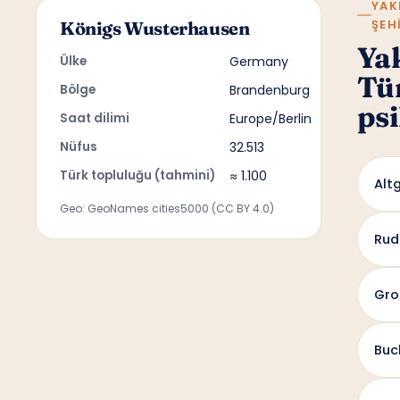
YAK
ŞEH
Königs Wusterhausen
Ya
Ülke
Germany
Tü
Bölge
Brandenburg
psi
Saat dilimi
Europe/Berlin
Nüfus
32.513
Türk topluluğu (tahmini)
≈ 1.100
Altg
Geo: GeoNames cities5000 (CC BY 4.0)
Ru
Gro
Buc