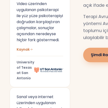
Video üzerinden
açık ifade 
uygulanan psikoterapi
ile yüz yüze psikoterapiyi
Terapi Avru
doğrudan karşılaştıran
yöntemi Av
çalışmalar, sonuçlar
toplumu için
açısından neredeyse
ulaşılabilir
hiçbir fark göstermedi.
Kaynak
Şimdi Ra
University
of Texas
at San
Antonio
Sanal veya internet
üzerinden uygulanan