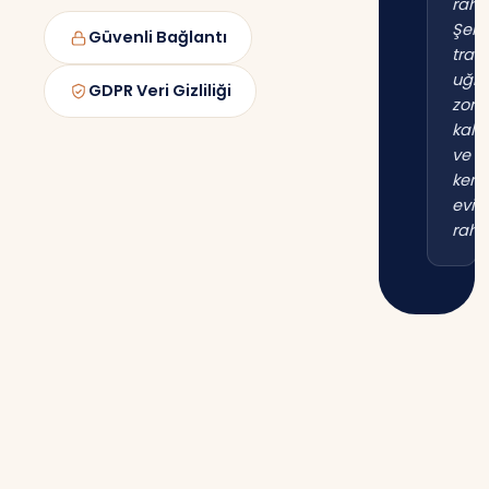
raha
Şehi
Güvenli Bağlantı
trafi
uğr
GDPR Veri Gizliliği
zor
kal
ve
kend
evim
raha