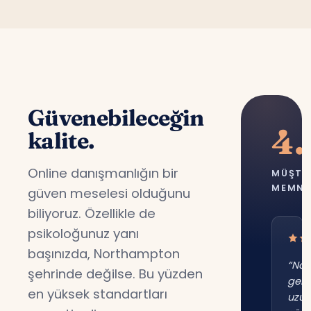
Güvenebileceğin
4.
kalite.
Online danışmanlığın bir
MÜŞTE
MEMNU
güven meselesi olduğunu
biliyoruz. Özellikle de
psikoloğunuz yanı
başınızda, Northampton
“No
şehrinde değilse. Bu yüzden
gene
en yüksek standartları
uzu