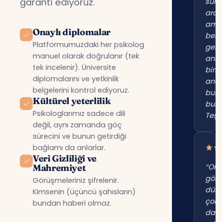
garanti ediyoruz.
süre
ara
am
Onaylı diplomalar
beni
Platformumuzdaki her psikolog
gerç
manuel olarak doğrulanır (tek
anl
tek incelenir). Üniversite
birin
diplomalarını ve yetkinlik
anc
belgelerini kontrol ediyoruz.
bur
Kültürel yeterlilik
bul
Psikologlarımız sadece dili
Teşe
değil, aynı zamanda göç
sürecini ve bunun getirdiği
bağlamı da anlarlar.
Veri Gizliliği ve
Mahremiyet
“Onl
gör
Görüşmeleriniz şifrelenir.
düş
Kimsenin (üçüncü şahısların)
çok
bundan haberi olmaz.
dah