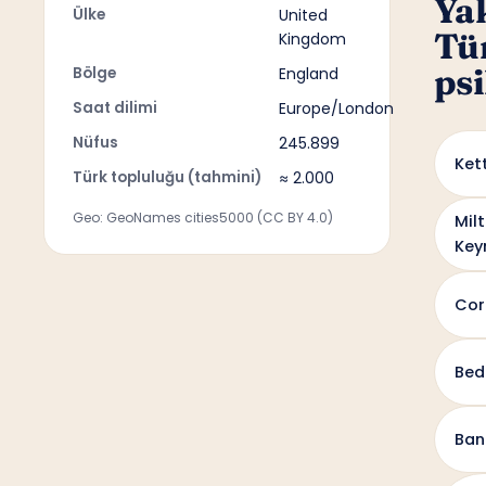
Ya
Ülke
United
Tü
Kingdom
psi
Bölge
England
Saat dilimi
Europe/London
Nüfus
245.899
Ket
Türk topluluğu (tahmini)
≈ 2.000
Geo: GeoNames cities5000 (CC BY 4.0)
Mil
Key
Cor
Bed
Ban