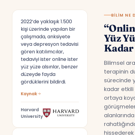
BILIM NE 
2022’de yaklaşık 1.500
“Onlin
kişi üzerinde yapılan bir
Yüz Y
çalışmada, anksiyete
veya depresyon tedavisi
Kadar 
gören katılımcılar,
tedaviyi ister online ister
Bilimsel ar
yüz yüze alsınlar, benzer
terapinin d
düzeyde fayda
sürecinde y
gördüklerini bildirdi.
kadar etkil
Kaynak
ortaya koyd
görüşmeler,
Harvard
alanlarında
University
rahatlığın
hissederek 