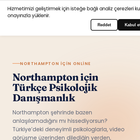
Hizmetimizi geliştirmek için isteğe bağlı analiz çerezleri k
Anasayfa
Hizmet
Psikologlar
İletişim
onayınızla yüklenir.
Türkçe
Portala giriş yapın
alanları
Reddet
Kabul e
NORTHAMPTON IÇIN ONLINE
Northampton için
Türkçe Psikolojik
Danışmanlık
Northampton şehrinde bazen
anlaşılamadığını mı hissediyorsun?
Türkiye’deki deneyimli psikologlarla, video
görüşme üzerinden dilediğin yerden,