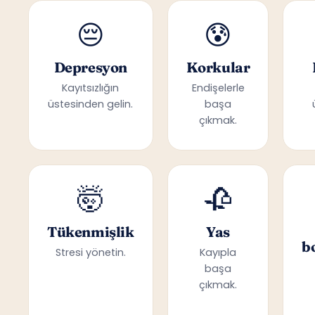
😔
😰
Depresyon
Korkular
Kayıtsızlığın
Endişelerle
üstesinden gelin.
başa
çıkmak.
🤯
🥀
Tükenmişlik
Yas
b
Stresi yönetin.
Kayıpla
başa
çıkmak.