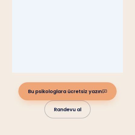
Bu psikologlara ücretsiz yazın
Randevu al