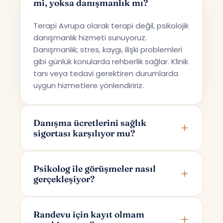
mi, yoksa danışmanlık mı?
Terapi Avrupa olarak terapi değil, psikolojik
danışmanlık hizmeti sunuyoruz.
Danışmanlık; stres, kaygı, ilişki problemleri
gibi günlük konularda rehberlik sağlar. Klinik
tanı veya tedavi gerektiren durumlarda
uygun hizmetlere yönlendiririz.
Danışma ücretlerini sağlık
sigortası karşılıyor mu?
Terapi Avrupa özel bir danışmanlık hizmeti
sunmaktadır; bu nedenle ücretler sağlık
Psikolog ile görüşmeler nasıl
gerçekleşiyor?
sigortaları tarafından karşılanmamaktadır.
Görüşmeler online olarak Google Meet
üzerinden yapılır. Randevunuzu
Randevu için kayıt olmam