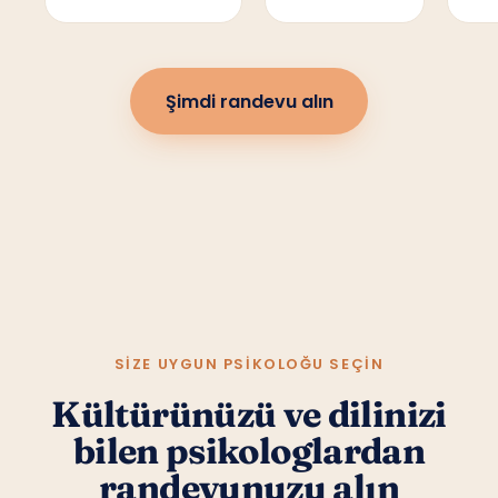
Şimdi randevu alın
SIZE UYGUN PSIKOLOĞU SEÇIN
Kültürünüzü ve dilinizi
bilen psikologlardan
randevunuzu alın