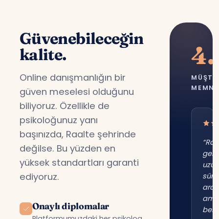
Güvenebileceğin
4.
kalite.
Online danışmanlığın bir
MÜŞTE
MEMNU
güven meselesi olduğunu
biliyoruz. Özellikle de
psikoloğunuz yanı
başınızda, Raalte şehrinde
“Raa
değilse. Bu yüzden en
gene
yüksek standartları garanti
uzu
ediyoruz.
süre
ara
am
Onaylı diplomalar
beni
Platformumuzdaki her psikolog