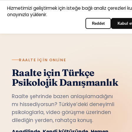
Hizmetimizi geliştirmek için isteğe bağlı analiz çerezleri k
Anasayfa
Hizmet
Psikologlar
İletişim
onayınızla yüklenir.
Türkçe
Portala giriş yapın
alanları
Reddet
Kabul e
RAALTE IÇIN ONLINE
Raalte için Türkçe
Psikolojik Danışmanlık
Raalte şehrinde bazen anlaşılamadığını
mı hissediyorsun? Türkiye’deki deneyimli
psikologlarla, video görüşme üzerinden
dilediğin yerden, rahatça konuş.
Anadilinde. Kendi kültüründe. Hemen.