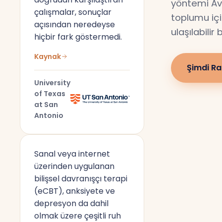
yöntemi Av
çalışmalar, sonuçlar
toplumu için
açısından neredeyse
ulaşılabilir
hiçbir fark göstermedi.
Kaynak
Şimdi Ra
University
of Texas
at San
Antonio
Sanal veya internet
üzerinden uygulanan
bilişsel davranışçı terapi
(eCBT), anksiyete ve
depresyon da dahil
olmak üzere çeşitli ruh