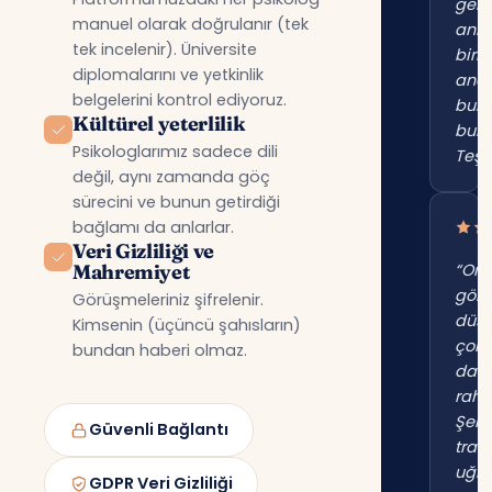
gerç
manuel olarak doğrulanır (tek
anl
tek incelenir). Üniversite
birin
diplomalarını ve yetkinlik
anc
belgelerini kontrol ediyoruz.
bur
Kültürel yeterlilik
bul
Psikologlarımız sadece dili
Teşe
değil, aynı zamanda göç
sürecini ve bunun getirdiği
bağlamı da anlarlar.
Veri Gizliliği ve
Mahremiyet
“Onl
gör
Görüşmeleriniz şifrelenir.
düş
Kimsenin (üçüncü şahısların)
çok
bundan haberi olmaz.
dah
raha
Şehi
Güvenli Bağlantı
trafi
uğr
GDPR Veri Gizliliği