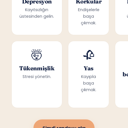
Depresyon
Korkular
Kayıtsızlığın
Endişelerle
üstesinden gelin.
başa
çıkmak.
🤯
🥀
Tükenmişlik
Yas
b
Stresi yönetin.
Kayıpla
başa
çıkmak.