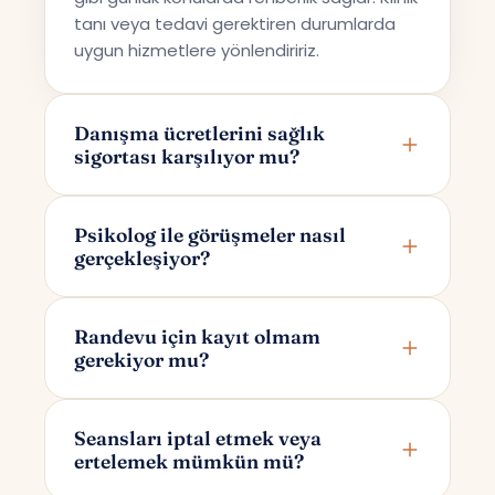
tanı veya tedavi gerektiren durumlarda
uygun hizmetlere yönlendiririz.
Danışma ücretlerini sağlık
sigortası karşılıyor mu?
Terapi Avrupa özel bir danışmanlık hizmeti
sunmaktadır; bu nedenle ücretler sağlık
Psikolog ile görüşmeler nasıl
gerçekleşiyor?
sigortaları tarafından karşılanmamaktadır.
Görüşmeler online olarak Google Meet
üzerinden yapılır. Randevunuzu
Randevu için kayıt olmam
gerekiyor mu?
oluşturduktan sonra yalnızca size ve
psikoloğunuza özel bir görüşme linki e-
Randevu alırken yalnızca adınızı ve e-
posta ile iletilir.
posta adresinizi girmeniz yeterlidir. Bu
Seansları iptal etmek veya
ertelemek mümkün mü?
bilgilerle sizin için otomatik bir hesap
oluşturulur; dilerseniz daha sonra kolayca