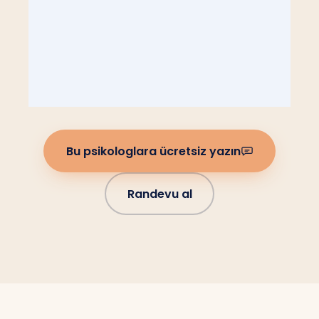
Bu psikologlara ücretsiz yazın
Randevu al