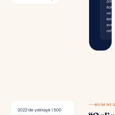
zor
kal
ve
kend
evim
raha
BILIM NE 
2022’de yaklaşık 1.500