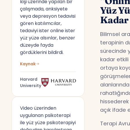
“Onlin
kişi üzerinde yapılan bir
Yüz Y
çalışmada, anksiyete
veya depresyon tedavisi
Kadar 
gören katılımcılar,
tedaviyi ister online ister
Bilimsel ar
yüz yüze alsınlar, benzer
terapinin d
düzeyde fayda
sürecinde y
gördüklerini bildirdi.
kadar etkil
Kaynak
ortaya koyd
görüşmeler,
Harvard
alanlarında
University
rahatlığın
hissederek 
Video üzerinden
açık ifade 
uygulanan psikoterapi
ile yüz yüze psikoterapiyi
Terapi Avru
doğrudan karşılaştıran