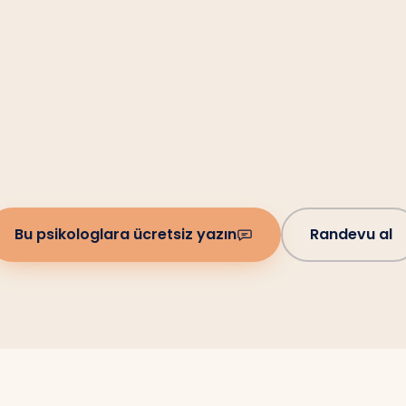
Bu psikologlara ücretsiz yazın
Randevu al