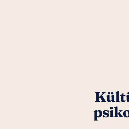
Kültü
psik