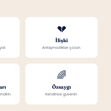
💔
İlişki
yat.
Anlaşmazlıkları çözün.
🌈
arı
Özsaygı
ndirin.
Kendinize güvenin.