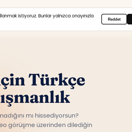
ullanmak istiyoruz. Bunlar yalnızca onayınızla
Reddet
Anasayfa
Hizmet alanları
Psikologlar
İletişim
çin Türkçe
nışmanlık
adığını mı hissediyorsun?
ideo görüşme üzerinden dilediğin