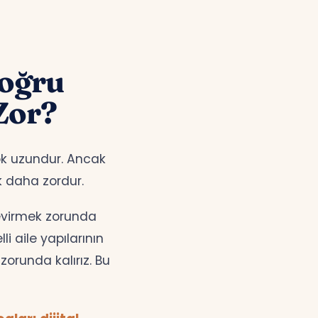
oğru
Zor?
çok uzundur. Ancak
k daha zordur.
çevirmek zorunda
i aile yapılarının
orunda kalırız. Bu
ları dijital