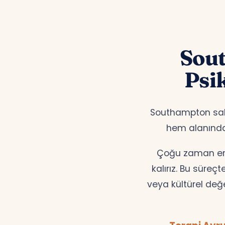
Sou
Psi
Southampton sakin
hem alanınd
Çoğu zaman en d
kalırız. Bu süreç
veya kültürel değ
Terapi Avru