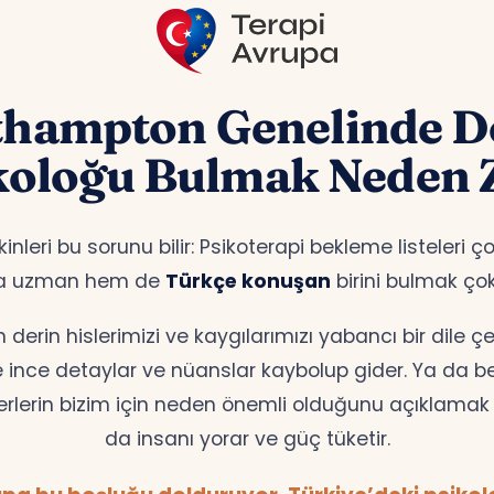
thampton Genelinde D
koloğu Bulmak Neden 
leri bu sorunu bilir: Psikoterapi bekleme listeleri 
a uzman hem de
Türkçe konuşan
birini bulmak ço
erin hislerimizi ve kaygılarımızı yabancı bir dile 
te ince detaylar ve nüanslar kaybolup gider. Ya da bell
erlerin bizim için neden önemli olduğunu açıklamak z
da insanı yorar ve güç tüketir.
pa bu boşluğu dolduruyor. Türkiye’deki psikolog