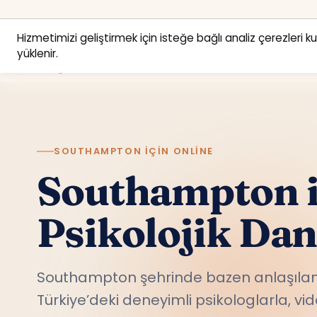
Hizmetimizi geliştirmek için isteğe bağlı analiz çerezleri k
yüklenir.
SOUTHAMPTON IÇIN ONLINE
Southampton i
Psikolojik Da
Southampton şehrinde bazen anlaşılam
Türkiye’deki deneyimli psikologlarla, v
yerden, rahatça konuş.