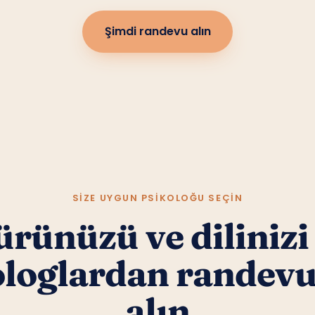
Şimdi randevu alın
SIZE UYGUN PSIKOLOĞU SEÇIN
rünüzü ve dilinizi
ologlardan randev
alın