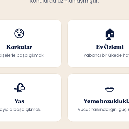
😰
🏠
Korkular
Ev Özlemi
dişelerle başa çıkmak.
Yabancı bir ülkede ha
🥀
🥗
Yas
Yeme bozuklukl
ayıpla başa çıkmak.
Vücut farkındalığını güçle