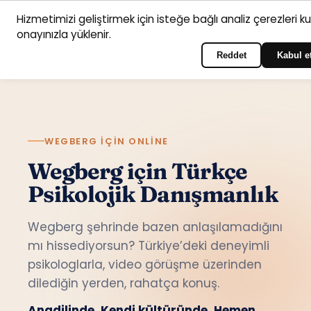
Hizmetimizi geliştirmek için isteğe bağlı analiz çerezleri k
Anasayfa
Hizmet
Psikologlar
İletişim
onayınızla yüklenir.
Türkçe
Portala giriş yapın
alanları
Reddet
Kabul e
WEGBERG IÇIN ONLINE
Wegberg için Türkçe
Psikolojik Danışmanlık
Wegberg şehrinde bazen anlaşılamadığını
mı hissediyorsun? Türkiye’deki deneyimli
psikologlarla, video görüşme üzerinden
dilediğin yerden, rahatça konuş.
Anadilinde. Kendi kültüründe. Hemen.