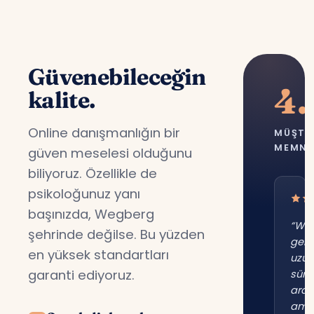
Güvenebileceğin
4.
kalite.
Online danışmanlığın bir
MÜŞTE
MEMNU
güven meselesi olduğunu
biliyoruz. Özellikle de
psikoloğunuz yanı
başınızda, Wegberg
“We
şehrinde değilse. Bu yüzden
gene
en yüksek standartları
uzu
garanti ediyoruz.
süre
ara
am