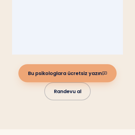
Bu psikologlara ücretsiz yazın
Randevu al