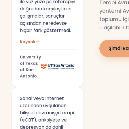
ile yüz yüze psikoterapiyi
Terapi Avru
doğrudan karşılaştıran
yöntemi Av
çalışmalar, sonuçlar
toplumu için
açısından neredeyse
ulaşılabilir
hiçbir fark göstermedi.
Kaynak
Şimdi Ra
University
of Texas
at San
Antonio
Sanal veya internet
üzerinden uygulanan
bilişsel davranışçı terapi
(eCBT), anksiyete ve
depresyon da dahil