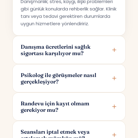
Danışmanlık; stres, kaygı, ilişki problemleri
gibi günlük konularda rehberlik sağlar. Klinik
tanı veya tedavi gerektiren durumlarda
uygun hizmetlere yönlendiririz.
Danışma ücretlerini sağlık
sigortası karşılıyor mu?
Terapi Avrupa özel bir danışmanlık hizmeti
sunmaktadır; bu nedenle ücretler sağlık
Psikolog ile görüşmeler nasıl
gerçekleşiyor?
sigortaları tarafından karşılanmamaktadır.
Görüşmeler online olarak Google Meet
üzerinden yapılır. Randevunuzu
Randevu için kayıt olmam
gerekiyor mu?
oluşturduktan sonra yalnızca size ve
psikoloğunuza özel bir görüşme linki e-
Randevu alırken yalnızca adınızı ve e-
posta ile iletilir.
posta adresinizi girmeniz yeterlidir. Bu
Seansları iptal etmek veya