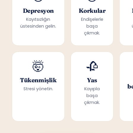
Depresyon
Korkular
Kayıtsızlığın
Endişelerle
üstesinden gelin.
başa
çıkmak.
🤯
🥀
Tükenmişlik
Yas
b
Stresi yönetin.
Kayıpla
başa
çıkmak.