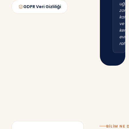
uğr
GDPR Veri Gizliliği
zor
kal
ve
kend
evim
raha
BILIM NE 