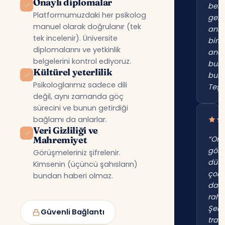
Onaylı diplomalar
beni
Platformumuzdaki her psikolog
gerç
manuel olarak doğrulanır (tek
anl
tek incelenir). Üniversite
birin
diplomalarını ve yetkinlik
anc
belgelerini kontrol ediyoruz.
bur
Kültürel yeterlilik
bul
Psikologlarımız sadece dili
Teşe
değil, aynı zamanda göç
sürecini ve bunun getirdiği
bağlamı da anlarlar.
Veri Gizliliği ve
Mahremiyet
“Onl
gör
Görüşmeleriniz şifrelenir.
düş
Kimsenin (üçüncü şahısların)
çok
bundan haberi olmaz.
dah
raha
Şehi
Güvenli Bağlantı
trafi