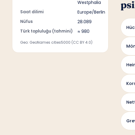
psi
Westphalia
Saat dilimi
Europe/Berlin
Nüfus
28.089
Hüc
Türk topluluğu (tahmini)
≈ 980
Geo: GeoNames cities5000 (CC BY 4.0)
Mön
Hei
Kor
Net
Gre