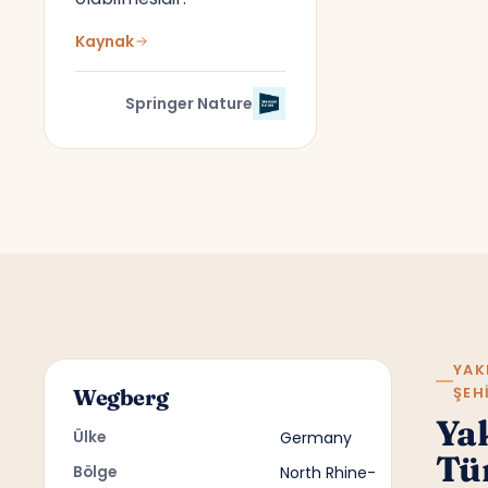
Kaynak
Springer Nature
YAK
ŞEH
Wegberg
Ya
Ülke
Germany
Tü
Bölge
North Rhine-