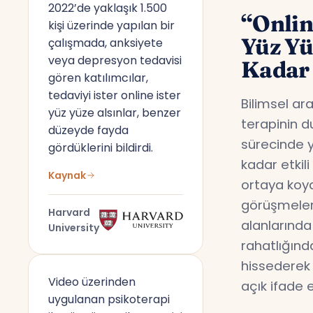
2022’de yaklaşık 1.500
“Onlin
kişi üzerinde yapılan bir
Yüz Y
çalışmada, anksiyete
veya depresyon tedavisi
Kadar 
gören katılımcılar,
tedaviyi ister online ister
Bilimsel ar
yüz yüze alsınlar, benzer
terapinin d
düzeyde fayda
sürecinde y
gördüklerini bildirdi.
kadar etkil
Kaynak
ortaya koyd
görüşmeler,
Harvard
alanlarında
University
rahatlığın
hissederek 
Video üzerinden
açık ifade 
uygulanan psikoterapi