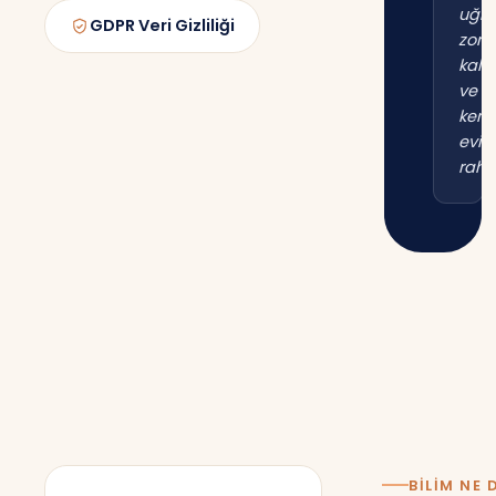
uğr
GDPR Veri Gizliliği
zor
kal
ve
kend
evim
raha
BILIM NE 