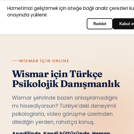
Hizmetimizi geliştirmek için isteğe bağlı analiz çerezleri k
Anasayfa
Hizmet
Psikologlar
İletişim
onayınızla yüklenir.
Türkçe
Portala giriş yapın
alanları
Reddet
Kabul e
WISMAR IÇIN ONLINE
Wismar için Türkçe
Psikolojik Danışmanlık
Wismar şehrinde bazen anlaşılamadığını
mı hissediyorsun? Türkiye’deki deneyimli
psikologlarla, video görüşme üzerinden
dilediğin yerden, rahatça konuş.
Anadilinde. Kendi kültüründe. Hemen.