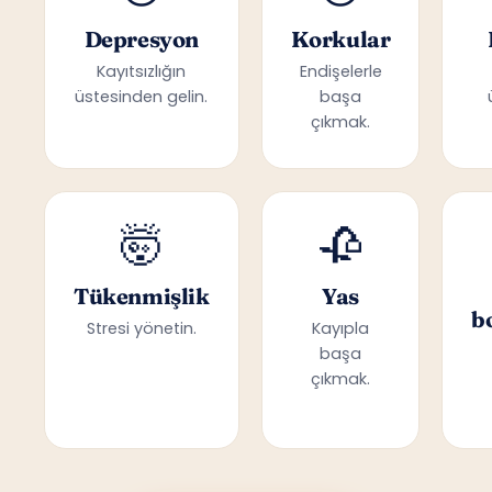
Depresyon
Korkular
Kayıtsızlığın
Endişelerle
üstesinden gelin.
başa
çıkmak.
🤯
🥀
Tükenmişlik
Yas
b
Stresi yönetin.
Kayıpla
başa
çıkmak.