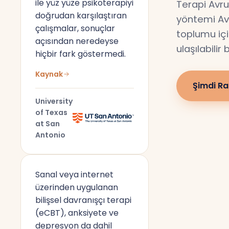
ile yüz yüze psikoterapiyi
Terapi Avru
doğrudan karşılaştıran
yöntemi Av
çalışmalar, sonuçlar
toplumu için
açısından neredeyse
ulaşılabilir
hiçbir fark göstermedi.
Kaynak
Şimdi Ra
University
of Texas
at San
Antonio
Sanal veya internet
üzerinden uygulanan
bilişsel davranışçı terapi
(eCBT), anksiyete ve
depresyon da dahil