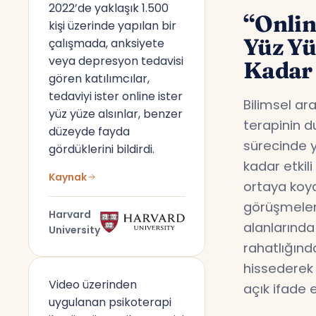
2022’de yaklaşık 1.500
“Onlin
kişi üzerinde yapılan bir
Yüz Y
çalışmada, anksiyete
veya depresyon tedavisi
Kadar 
gören katılımcılar,
tedaviyi ister online ister
Bilimsel ar
yüz yüze alsınlar, benzer
terapinin d
düzeyde fayda
sürecinde y
gördüklerini bildirdi.
kadar etkil
Kaynak
ortaya koyd
görüşmeler,
Harvard
alanlarında
University
rahatlığın
hissederek 
Video üzerinden
açık ifade 
uygulanan psikoterapi