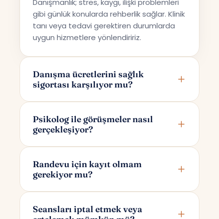
Danışmanlık; stres, kaygı, ilişki problemleri
gibi günlük konularda rehberlik sağlar. Klinik
tanı veya tedavi gerektiren durumlarda
uygun hizmetlere yönlendiririz.
Danışma ücretlerini sağlık
sigortası karşılıyor mu?
Terapi Avrupa özel bir danışmanlık hizmeti
sunmaktadır; bu nedenle ücretler sağlık
Psikolog ile görüşmeler nasıl
gerçekleşiyor?
sigortaları tarafından karşılanmamaktadır.
Görüşmeler online olarak Google Meet
üzerinden yapılır. Randevunuzu
Randevu için kayıt olmam
gerekiyor mu?
oluşturduktan sonra yalnızca size ve
psikoloğunuza özel bir görüşme linki e-
Randevu alırken yalnızca adınızı ve e-
posta ile iletilir.
posta adresinizi girmeniz yeterlidir. Bu
Seansları iptal etmek veya