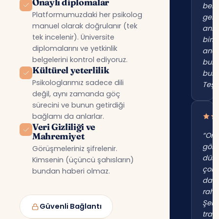
Onaylı diplomalar
beni
Platformumuzdaki her psikolog
gerç
manuel olarak doğrulanır (tek
anl
tek incelenir). Üniversite
birin
diplomalarını ve yetkinlik
anc
belgelerini kontrol ediyoruz.
bur
Kültürel yeterlilik
bul
Psikologlarımız sadece dili
Teşe
değil, aynı zamanda göç
sürecini ve bunun getirdiği
bağlamı da anlarlar.
Veri Gizliliği ve
Mahremiyet
“Onl
gör
Görüşmeleriniz şifrelenir.
düş
Kimsenin (üçüncü şahısların)
çok
bundan haberi olmaz.
dah
raha
Şehi
Güvenli Bağlantı
trafi