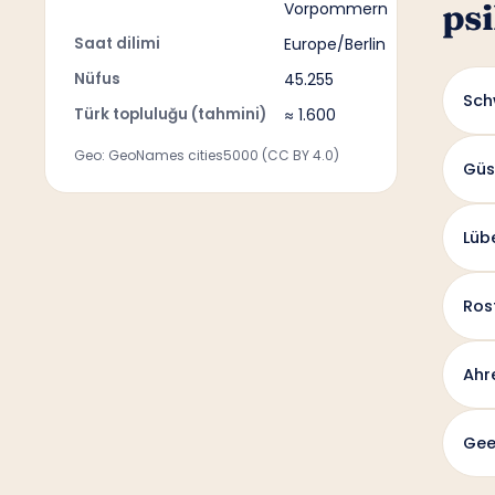
psi
Vorpommern
Saat dilimi
Europe/Berlin
Nüfus
45.255
Sch
Türk topluluğu (tahmini)
≈ 1.600
Geo: GeoNames cities5000 (CC BY 4.0)
Güs
Lüb
Ros
Ahr
Gee