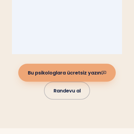
Bu psikologlara ücretsiz yazın
Randevu al