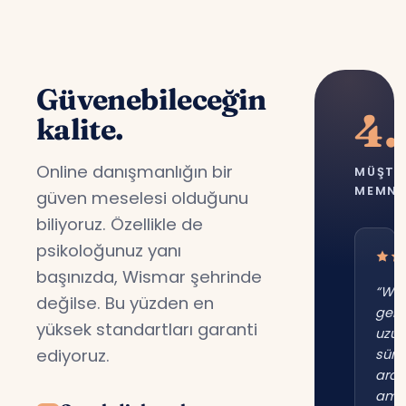
Güvenebileceğin
4.
kalite.
Online danışmanlığın bir
MÜŞTE
MEMNU
güven meselesi olduğunu
biliyoruz. Özellikle de
psikoloğunuz yanı
başınızda, Wismar şehrinde
“Wi
değilse. Bu yüzden en
gene
yüksek standartları garanti
uzu
ediyoruz.
süre
ara
am