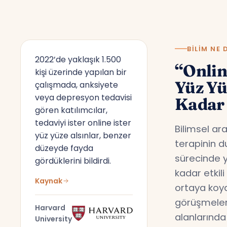
BILIM NE 
2022’de yaklaşık 1.500
“Onlin
kişi üzerinde yapılan bir
Yüz Y
çalışmada, anksiyete
veya depresyon tedavisi
Kadar 
gören katılımcılar,
tedaviyi ister online ister
Bilimsel ar
yüz yüze alsınlar, benzer
terapinin d
düzeyde fayda
sürecinde y
gördüklerini bildirdi.
kadar etkil
Kaynak
ortaya koyd
görüşmeler,
Harvard
alanlarında
University