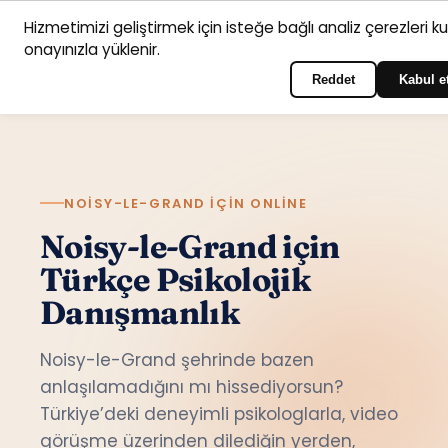
Hizmetimizi geliştirmek için isteğe bağlı analiz çerezleri k
Anasayfa
Hizmet
Psikologlar
İletişim
onayınızla yüklenir.
Türkçe
Portala giriş yapın
alanları
Reddet
Kabul e
NOISY-LE-GRAND IÇIN ONLINE
Noisy-le-Grand için
Türkçe Psikolojik
Danışmanlık
Noisy-le-Grand şehrinde bazen
anlaşılamadığını mı hissediyorsun?
Türkiye’deki deneyimli psikologlarla, video
görüşme üzerinden dilediğin yerden,