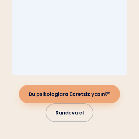
Bu psikologlara ücretsiz yazın
Randevu al