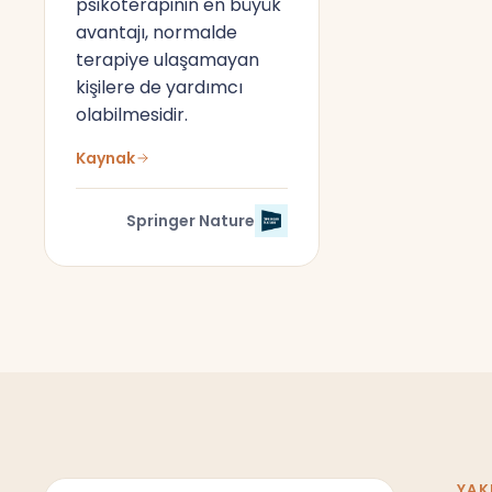
psikoterapinin en büyük
avantajı, normalde
terapiye ulaşamayan
kişilere de yardımcı
olabilmesidir.
Kaynak
Springer Nature
YAK