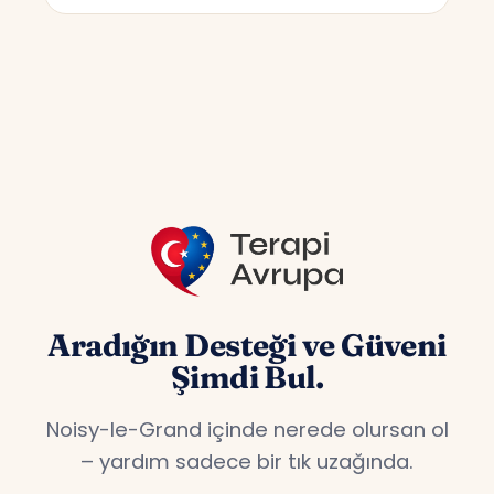
değişebilir; başlangıç fiyatı 55€’dur.
Avrupa’nın tüm ülkelerinden katılabilirsiniz.
Almanya, Fransa, Hollanda, Belçika,
Avusturya gibi ülkelerde yaşayan Türklere
özel hizmet veriyoruz.
Aradığın Desteği ve Güveni
Şimdi Bul.
Noisy-le-Grand içinde nerede olursan ol
– yardım sadece bir tık uzağında.