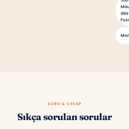
Sai
Mau
des
Fos
Mon
SORU & CEVAP
Sıkça sorulan sorular