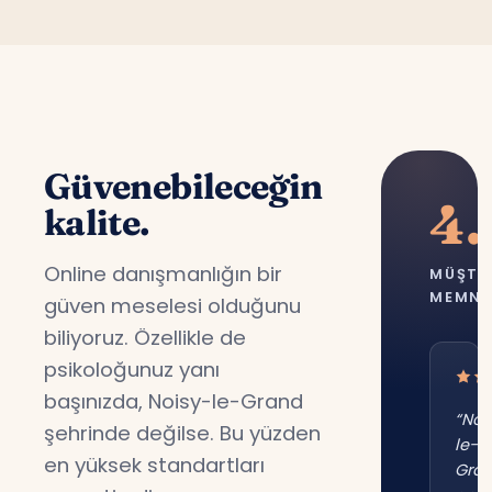
Güvenebileceğin
4.
kalite.
Online danışmanlığın bir
MÜŞTE
MEMNU
güven meselesi olduğunu
biliyoruz. Özellikle de
psikoloğunuz yanı
başınızda, Noisy-le-Grand
“Noi
şehrinde değilse. Bu yüzden
le-
en yüksek standartları
Gra