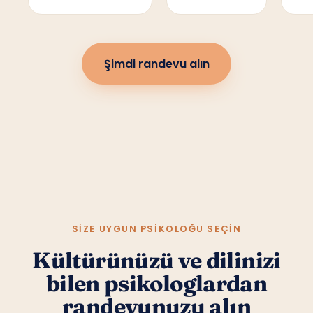
Şimdi randevu alın
SIZE UYGUN PSIKOLOĞU SEÇIN
Kültürünüzü ve dilinizi
bilen psikologlardan
randevunuzu alın