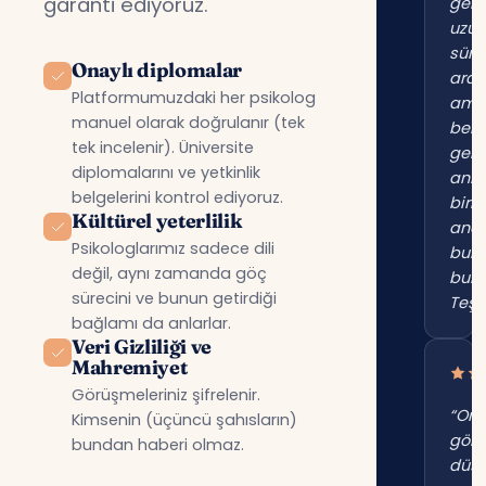
garanti ediyoruz.
gene
uzu
süre
Onaylı diplomalar
ara
Platformumuzdaki her psikolog
am
manuel olarak doğrulanır (tek
beni
tek incelenir). Üniversite
gerç
diplomalarını ve yetkinlik
anl
belgelerini kontrol ediyoruz.
birin
Kültürel yeterlilik
anc
Psikologlarımız sadece dili
bur
değil, aynı zamanda göç
bul
sürecini ve bunun getirdiği
Teşe
bağlamı da anlarlar.
Veri Gizliliği ve
Mahremiyet
Görüşmeleriniz şifrelenir.
“Onl
Kimsenin (üçüncü şahısların)
gör
bundan haberi olmaz.
düş