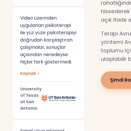
rahatlığın
hissederek 
Video üzerinden
açık ifade 
uygulanan psikoterapi
ile yüz yüze psikoterapiyi
Terapi Avru
doğrudan karşılaştıran
yöntemi Av
çalışmalar, sonuçlar
toplumu için
açısından neredeyse
ulaşılabilir
hiçbir fark göstermedi.
Kaynak
Şimdi Ra
University
of Texas
at San
Antonio
Sanal veya internet