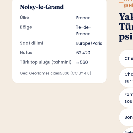
ŞEH
Noisy-le-Grand
Ya
Ülke
France
Tü
Bölge
Île-de-
psi
France
Saat dilimi
Europe/Paris
Nüfus
62.420
Che
Türk topluluğu (tahmini)
≈ 560
Geo: GeoNames cities5000 (CC BY 4.0)
Cha
sur
Fon
sou
Bon