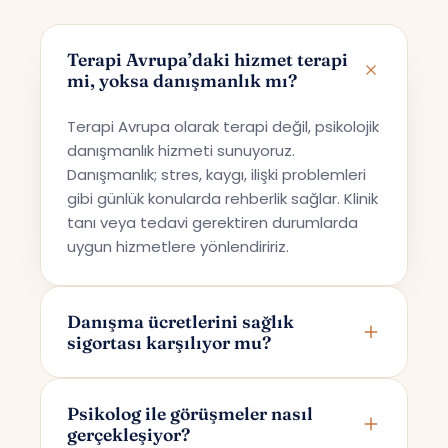
Terapi Avrupa’daki hizmet terapi
mi, yoksa danışmanlık mı?
Terapi Avrupa olarak terapi değil, psikolojik
danışmanlık hizmeti sunuyoruz.
Danışmanlık; stres, kaygı, ilişki problemleri
gibi günlük konularda rehberlik sağlar. Klinik
tanı veya tedavi gerektiren durumlarda
uygun hizmetlere yönlendiririz.
Danışma ücretlerini sağlık
sigortası karşılıyor mu?
Terapi Avrupa özel bir danışmanlık hizmeti
sunmaktadır; bu nedenle ücretler sağlık
Psikolog ile görüşmeler nasıl
gerçekleşiyor?
sigortaları tarafından karşılanmamaktadır.