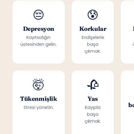
😔
😰
Depresyon
Korkular
Kayıtsızlığın
Endişelerle
üstesinden gelin.
başa
çıkmak.
🤯
🥀
Tükenmişlik
Yas
b
Stresi yönetin.
Kayıpla
başa
çıkmak.