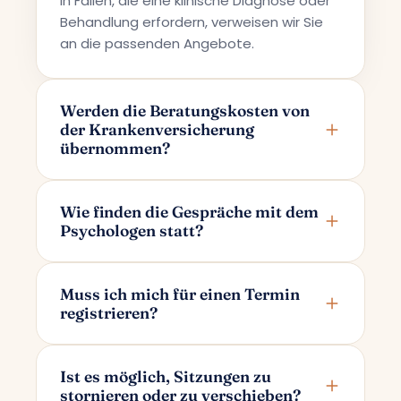
In Fällen, die eine klinische Diagnose oder
Behandlung erfordern, verweisen wir Sie
an die passenden Angebote.
Werden die Beratungskosten von
der Krankenversicherung
übernommen?
Terapi Avrupa bietet eine private
Beratungsleistung an; daher werden die
Wie finden die Gespräche mit dem
Psychologen statt?
Kosten nicht von den
Krankenversicherungen übernommen.
Die Gespräche finden online über Google
Meet statt. Nachdem Sie Ihren Termin
Muss ich mich für einen Termin
registrieren?
gebucht haben, erhalten Sie per E-Mail
einen ausschließlich für Sie und Ihren
Für die Terminbuchung genügt es, wenn
Psychologen bestimmten Gesprächslink.
Sie nur Ihren Namen und Ihre E-Mail-
Ist es möglich, Sitzungen zu
stornieren oder zu verschieben?
Adresse angeben. Mit diesen Angaben