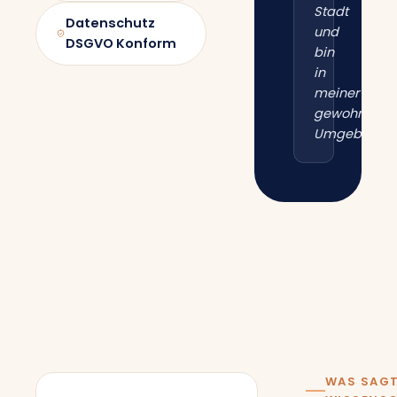
Stadt
Datenschutz
und
DSGVO Konform
bin
in
meiner
gewohnten
Umgebung.“
WAS SAGT