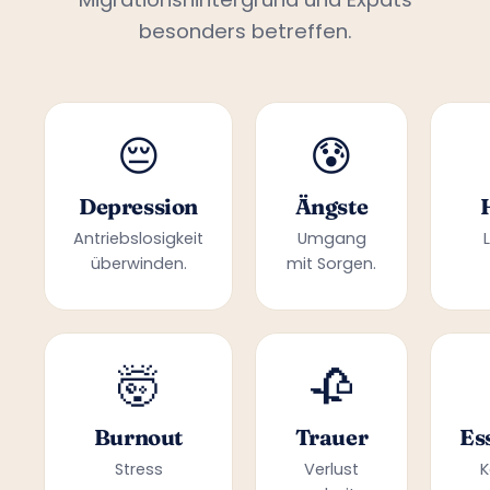
besonders betreffen.
😔
😰
Depression
Ängste
Antriebslosigkeit
Umgang
überwinden.
mit Sorgen.
🤯
🥀
Burnout
Trauer
Es
Stress
Verlust
K