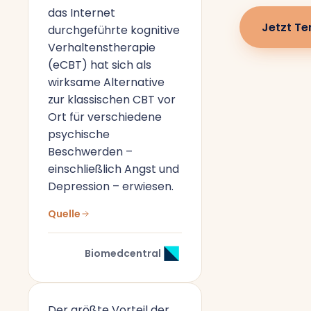
das Internet
Jetzt Te
durchgeführte kognitive
Verhaltenstherapie
(eCBT) hat sich als
wirksame Alternative
zur klassischen CBT vor
Ort für verschiedene
psychische
Beschwerden –
einschließlich Angst und
Depression – erwiesen.
Quelle
Biomedcentral
Der größte Vorteil der