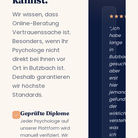
Wir wissen, dass
Online-Beratung
“„Ich
Vertrauenssache ist.
habe
Besonders, wenn Ihr
lange
Psychologe nicht
in
Butzbach
direkt bei Ihnen vor
gesucht,
Ort in Butzbach ist.
aber
Deshalb garantieren
erst
wir höchste
hier
jemanden
Standards.
gefunden,
der
Geprüfte Diplome
wirklich
versteht,
Jeder Psychologe auf
was
unserer Plattform wird
ich
manuell verifiziert. Wir