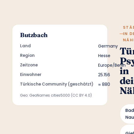
STÄ
IN D
Butzbach
NÄH
Land
Germany
Tü
Region
Hesse
Ps
Zeitzone
Europe/Berlin
in
Einwohner
25.156
de
Türkische Community (geschätzt)
≈ 880
Nä
Geo: GeoNames cities5000 (CC BY 4.0)
Bad
Nau
Gie