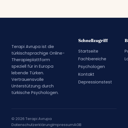
Schnellzugriff
B
Terapi Avrupa ist die
Startseite
P
türkischsprachige Online-
Fachbereiche
L
Therapieplattform
speziell für in Europa
Psychologen
lebende Türken.
Kontakt
Vertrauensvolle
Depressionstest
Unterstützung durch
türkische Psychologen.
© 2026 Terapi Avrupa
Datenschutzerklärung
Impressum
AGB