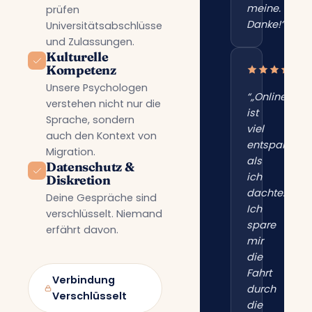
meine.
prüfen
Danke!“”
Universitätsabschlüsse
und Zulassungen.
Kulturelle
Kompetenz
Unsere Psychologen
“„Online
verstehen nicht nur die
ist
Sprache, sondern
viel
auch den Kontext von
entspannter
Migration.
als
Datenschutz &
ich
Diskretion
dachte.
Deine Gespräche sind
Ich
verschlüsselt. Niemand
spare
erfährt davon.
mir
die
Fahrt
Verbindung
durch
Verschlüsselt
die