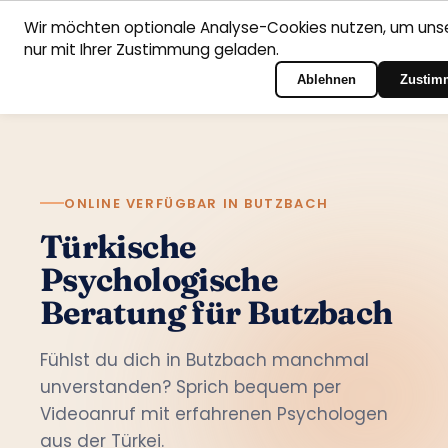
Wir möchten optionale Analyse-Cookies nutzen, um unse
nur mit Ihrer Zustimmung geladen.
Deutsch
Startseite
Fachbereiche
Psychologen
Kontakt
Zum Portal-Login
Ablehnen
Zustim
ONLINE VERFÜGBAR IN BUTZBACH
Türkische
Psychologische
Beratung für Butzbach
Fühlst du dich in Butzbach manchmal
unverstanden? Sprich bequem per
Videoanruf mit erfahrenen Psychologen
aus der Türkei.