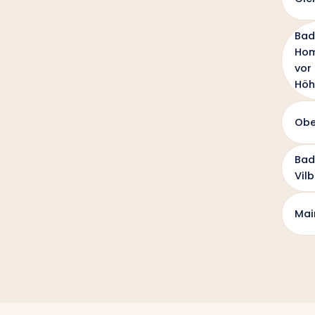
Bad
Ho
vor
Höh
Obe
Bad
Vilb
Mai