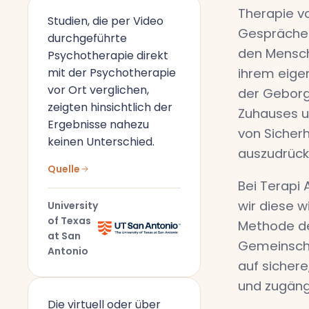
Therapie vo
Studien, die per Video
Gespräche
durchgeführte
den Mensch
Psychotherapie direkt
mit der Psychotherapie
ihrem eige
vor Ort verglichen,
der Geborg
zeigten hinsichtlich der
Zuhauses u
Ergebnisse nahezu
von Sicherh
keinen Unterschied.
auszudrück
Quelle
Bei Terapi 
wir diese w
University
of Texas
Methode de
at San
Gemeinscha
Antonio
auf sichere
und zugäng
Die virtuell oder über