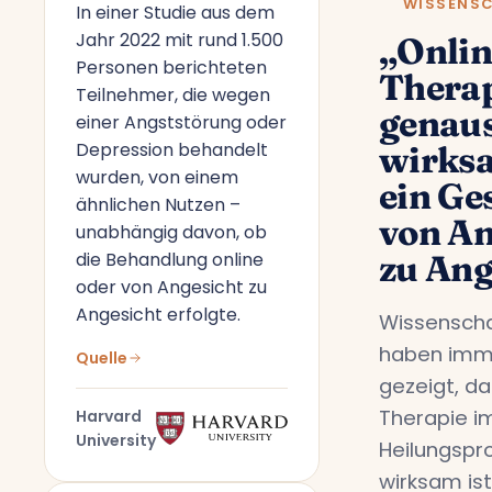
WISSENS
In einer Studie aus dem
Jahr 2022 mit rund 1.500
„Onlin
Personen berichteten
Therap
Teilnehmer, die wegen
genau
einer Angststörung oder
Depression behandelt
wirks
wurden, von einem
ein Ge
ähnlichen Nutzen –
von An
unabhängig davon, ob
die Behandlung online
zu Ang
oder von Angesicht zu
Angesicht erfolgte.
Wissenscha
haben imm
Quelle
gezeigt, da
Therapie i
Harvard
University
Heilungspr
wirksam ist