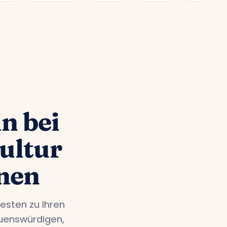
n bei
ultur
nen
esten zu Ihren
auenswürdigen,