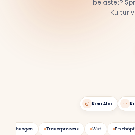
belastet? Sp
Kultur 
Kein Abo
Ko
hungen
Trauerprozess
Wut
Erschöpfung