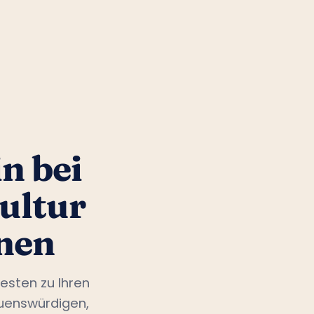
n bei
ultur
nen
esten zu Ihren
auenswürdigen,