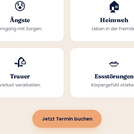
😰
🏠
Ängste
Heimweh
Umgang mit Sorgen.
Leben in der Fremd
🥀
🥗
Trauer
Essstörungen
Verlust verarbeiten.
Körpergefühl stärke
Jetzt Termin buchen