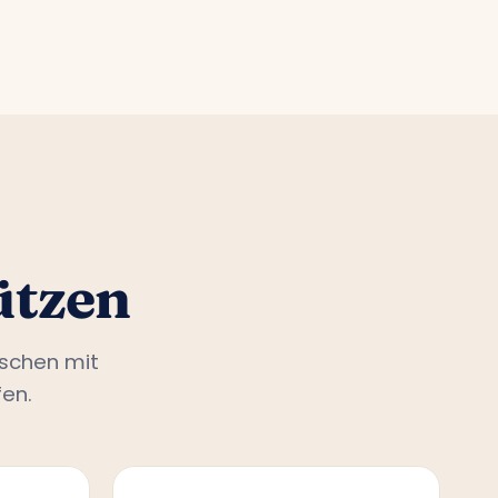
ützen
nschen mit
en.