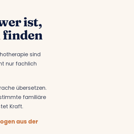
er ist,
 finden
chotherapie sind
ht nur fachlich
rache übersetzen.
stimmte familiäre
tet Kraft.
logen aus der