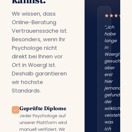
Wir wissen, dass
Online-Beratung
“„Ich
Vertrauenssache ist.
habe
Besonders, wenn Ihr
lange
Psychologe nicht
in
Woergl
direkt bei Ihnen vor
gesucht,
Ort in Woergl ist.
aber
Deshalb garantieren
erst
wir höchste
hier
jemanden
Standards.
gefunden,
der
Geprüfte Diplome
wirklich
versteht,
Jeder Psychologe auf
was
unserer Plattform wird
ich
manuell verifiziert. Wir