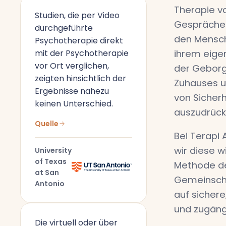
Therapie vo
Studien, die per Video
Gespräche
durchgeführte
den Mensch
Psychotherapie direkt
mit der Psychotherapie
ihrem eige
vor Ort verglichen,
der Geborg
zeigten hinsichtlich der
Zuhauses u
Ergebnisse nahezu
von Sicherh
keinen Unterschied.
auszudrück
Quelle
Bei Terapi 
wir diese w
University
of Texas
Methode de
at San
Gemeinscha
Antonio
auf sichere
und zugäng
Die virtuell oder über