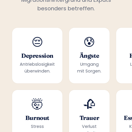
besonders betreffen.
😔
😰
Depression
Ängste
Antriebslosigkeit
Umgang
überwinden.
mit Sorgen.
🤯
🥀
Burnout
Trauer
Es
Stress
Verlust
K