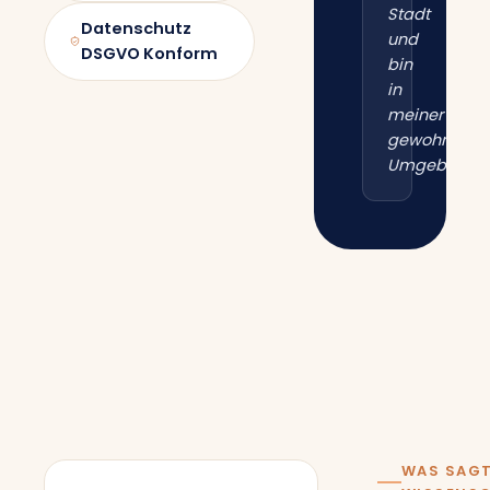
Stadt
Datenschutz
und
DSGVO Konform
bin
in
meiner
gewohnten
Umgebung.“
WAS SAGT