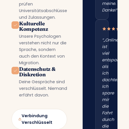
meine.
prüfen
Danke!“”
Universitätsabschlüsse
und Zulassungen.
Kulturelle
Kompetenz
Unsere Psychologen
“„Online
verstehen nicht nur die
ist
Sprache, sondern
viel
auch den Kontext von
entspannter
Migration.
als
Datenschutz &
ich
Diskretion
dachte.
Deine Gespräche sind
Ich
verschlüsselt. Niemand
spare
erfährt davon.
mir
die
Fahrt
Verbindung
durch
Verschlüsselt
die