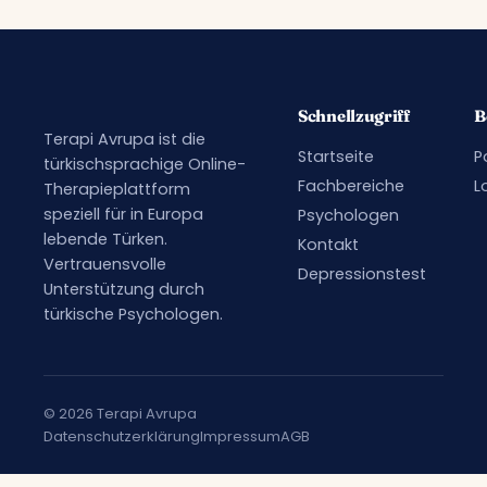
Schnellzugriff
B
Terapi Avrupa ist die
Startseite
P
türkischsprachige Online-
Fachbereiche
L
Therapieplattform
speziell für in Europa
Psychologen
lebende Türken.
Kontakt
Vertrauensvolle
Depressionstest
Unterstützung durch
türkische Psychologen.
© 2026 Terapi Avrupa
Datenschutzerklärung
Impressum
AGB