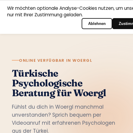
Wir möchten optionale Analyse-Cookies nutzen, um unse
nur mit Ihrer Zustimmung geladen.
Deutsch
Startseite
Fachbereiche
Psychologen
Kontakt
Zum Portal-Login
Ablehnen
Zustim
ONLINE VERFÜGBAR IN WOERGL
Türkische
Psychologische
Beratung für Woergl
Fühlst du dich in Woergl manchmal
unverstanden? Sprich bequem per
Videoanruf mit erfahrenen Psychologen
aus der Türkei.