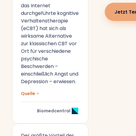
das Internet
Jetzt Te
durchgeführte kognitive
Verhaltenstherapie
(eCBT) hat sich als
wirksame Alternative
zur klassischen CBT vor
Ort für verschiedene
psychische
Beschwerden –
einschließlich Angst und
Depression – erwiesen.
Quelle
Biomedcentral
Der größte Vorteil der