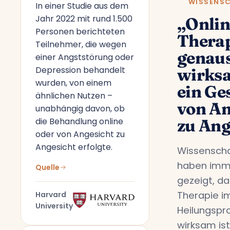
WISSENS
In einer Studie aus dem
Jahr 2022 mit rund 1.500
„Onlin
Personen berichteten
Therap
Teilnehmer, die wegen
genau
einer Angststörung oder
Depression behandelt
wirks
wurden, von einem
ein Ge
ähnlichen Nutzen –
von An
unabhängig davon, ob
die Behandlung online
zu Ang
oder von Angesicht zu
Angesicht erfolgte.
Wissenscha
haben imm
Quelle
gezeigt, da
Therapie i
Harvard
University
Heilungspr
wirksam ist