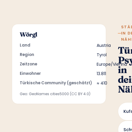
STÄ
IN D
Wörgl
NÄH
Land
Austria
Tü
Region
Tyrol
Ps
Zeitzone
Europe/Vienna
in
Einwohner
13.811
de
Türkische Community (geschätzt)
≈ 410
Nä
Geo: GeoNames cities5000 (CC BY 4.0)
Kuf
Sch