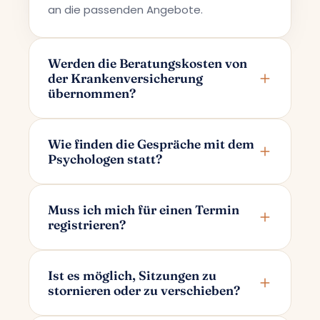
an die passenden Angebote.
Werden die Beratungskosten von
der Krankenversicherung
übernommen?
Terapi Avrupa bietet eine private
Beratungsleistung an; daher werden die
Wie finden die Gespräche mit dem
Psychologen statt?
Kosten nicht von den
Krankenversicherungen übernommen.
Die Gespräche finden online über Google
Meet statt. Nachdem Sie Ihren Termin
Muss ich mich für einen Termin
registrieren?
gebucht haben, erhalten Sie per E-Mail
einen ausschließlich für Sie und Ihren
Für die Terminbuchung genügt es, wenn
Psychologen bestimmten Gesprächslink.
Sie nur Ihren Namen und Ihre E-Mail-
Ist es möglich, Sitzungen zu
stornieren oder zu verschieben?
Adresse angeben. Mit diesen Angaben
wird für Sie automatisch ein Konto