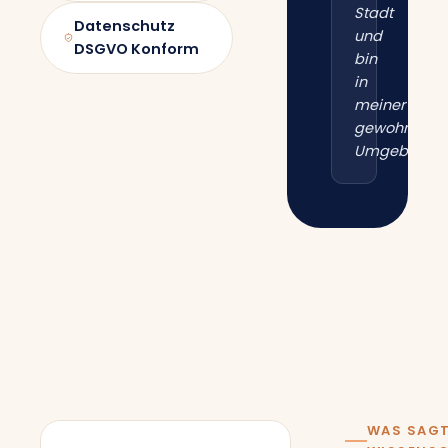
Stadt
Datenschutz
und
DSGVO Konform
bin
in
meiner
gewohnten
Umgebung.“
WAS SAGT