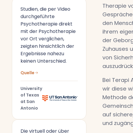
Therapie vo
Studien, die per Video
Gespräche
durchgeführte
den Mensch
Psychotherapie direkt
mit der Psychotherapie
ihrem eige
vor Ort verglichen,
der Geborg
zeigten hinsichtlich der
Zuhauses u
Ergebnisse nahezu
von Sicherh
keinen Unterschied.
auszudrück
Quelle
Bei Terapi 
wir diese w
University
of Texas
Methode de
at San
Gemeinscha
Antonio
auf sichere
und zugäng
Die virtuell oder über