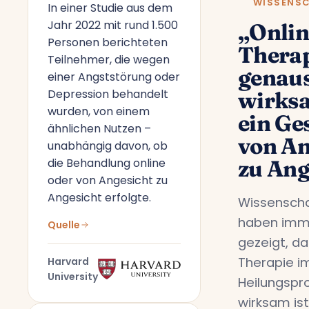
WISSENS
In einer Studie aus dem
Jahr 2022 mit rund 1.500
„Onlin
Personen berichteten
Therap
Teilnehmer, die wegen
genau
einer Angststörung oder
Depression behandelt
wirks
wurden, von einem
ein Ge
ähnlichen Nutzen –
von An
unabhängig davon, ob
die Behandlung online
zu Ang
oder von Angesicht zu
Angesicht erfolgte.
Wissenscha
haben imm
Quelle
gezeigt, da
Therapie i
Harvard
University
Heilungspr
wirksam ist