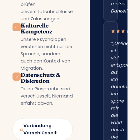
meine.
prüfen
Danke!“”
Universitätsabschlüsse
und Zulassungen.
Kulturelle
Kompetenz
Unsere Psychologen
“„Online
verstehen nicht nur die
ist
Sprache, sondern
viel
auch den Kontext von
entspannter
Migration.
als
Datenschutz &
ich
Diskretion
dachte.
Deine Gespräche sind
Ich
verschlüsselt. Niemand
spare
erfährt davon.
mir
die
Fahrt
Verbindung
durch
Verschlüsselt
die