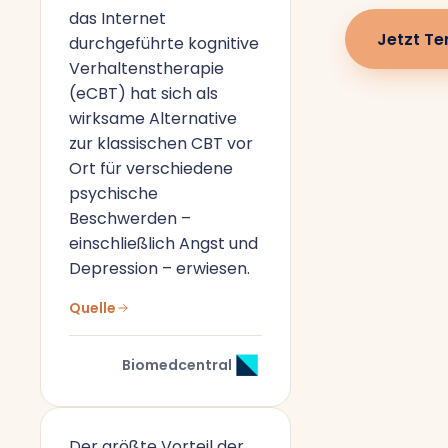
das Internet
Jetzt Te
durchgeführte kognitive
Verhaltenstherapie
(eCBT) hat sich als
wirksame Alternative
zur klassischen CBT vor
Ort für verschiedene
psychische
Beschwerden –
einschließlich Angst und
Depression – erwiesen.
Quelle
Biomedcentral
Der größte Vorteil der