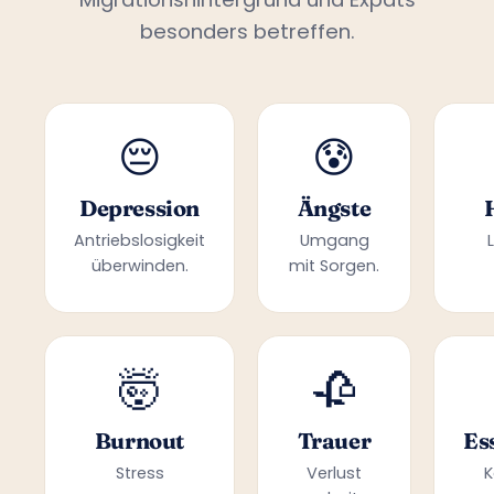
besonders betreffen.
😔
😰
Depression
Ängste
Antriebslosigkeit
Umgang
überwinden.
mit Sorgen.
🤯
🥀
Burnout
Trauer
Es
Stress
Verlust
K