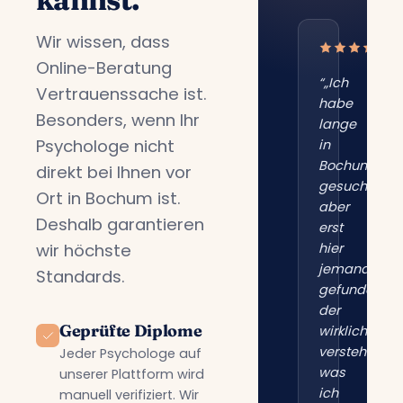
Wir wissen, dass
Online-Beratung
“„Ich
Vertrauenssache ist.
habe
Besonders, wenn Ihr
lange
Psychologe nicht
in
Bochum
direkt bei Ihnen vor
gesucht,
Ort in Bochum ist.
aber
Deshalb garantieren
erst
wir höchste
hier
jemanden
Standards.
gefunden,
der
Geprüfte Diplome
wirklich
versteht,
Jeder Psychologe auf
was
unserer Plattform wird
ich
manuell verifiziert. Wir