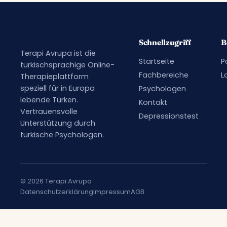
Schnellzugriff
B
Terapi Avrupa ist die
Startseite
P
türkischsprachige Online-
Fachbereiche
L
Therapieplattform
speziell für in Europa
Psychologen
lebende Türken.
Kontakt
Vertrauensvolle
Depressionstest
Unterstützung durch
türkische Psychologen.
© 2026 Terapi Avrupa
Datenschutzerklärung
Impressum
AGB