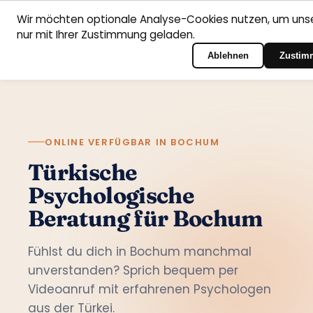
Wir möchten optionale Analyse-Cookies nutzen, um unse
nur mit Ihrer Zustimmung geladen.
Deutsch
Startseite
Fachbereiche
Psychologen
Kontakt
Zum Portal-Login
Ablehnen
Zustim
ONLINE VERFÜGBAR IN BOCHUM
Türkische
Psychologische
Beratung für Bochum
Fühlst du dich in Bochum manchmal
unverstanden? Sprich bequem per
Videoanruf mit erfahrenen Psychologen
aus der Türkei.