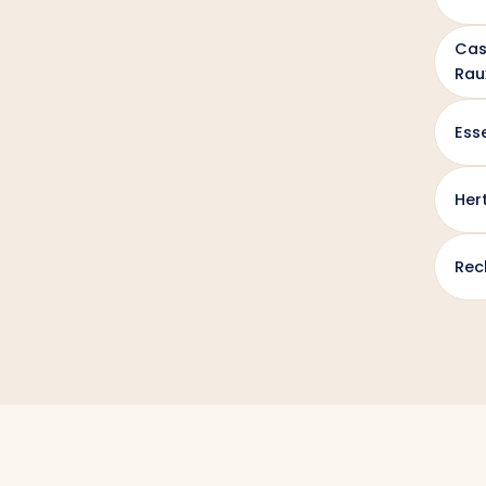
Cas
Rau
Ess
Her
Rec