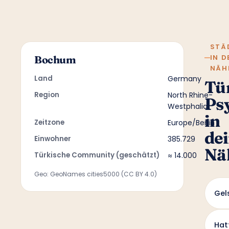
STÄ
IN D
Bochum
NÄH
Land
Germany
Tü
Region
North Rhine-
Ps
Westphalia
in
Zeitzone
Europe/Berlin
de
Einwohner
385.729
Nä
Türkische Community (geschätzt)
≈ 14.000
Geo: GeoNames cities5000 (CC BY 4.0)
Gel
Hat