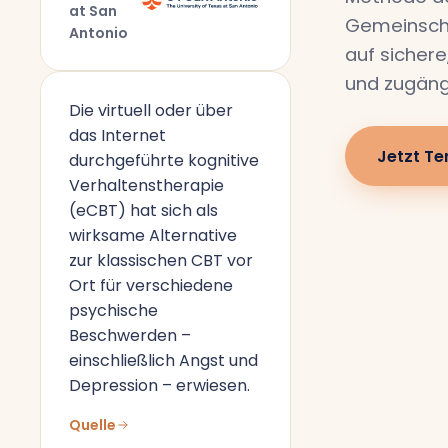
at San
Gemeinscha
Antonio
auf sichere
und zugäng
Die virtuell oder über
das Internet
Jetzt Te
durchgeführte kognitive
Verhaltenstherapie
(eCBT) hat sich als
wirksame Alternative
zur klassischen CBT vor
Ort für verschiedene
psychische
Beschwerden –
einschließlich Angst und
Depression – erwiesen.
Quelle