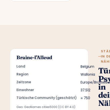
STÄ
IN D
Braine-l'Alleud
NÄH
Land
Belgium
Tü
Region
Wallonia
Ps
Zeitzone
Europe/Brussels
in
Einwohner
37.512
de
Türkische Community (geschätzt)
≈ 750
Nä
Geo: GeoNames cities5000 (CC BY 4.0)