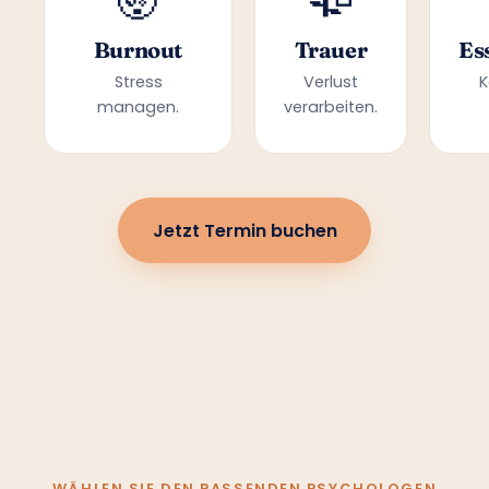
Burnout
Trauer
Es
Stress
Verlust
K
managen.
verarbeiten.
Jetzt Termin buchen
WÄHLEN SIE DEN PASSENDEN PSYCHOLOGEN