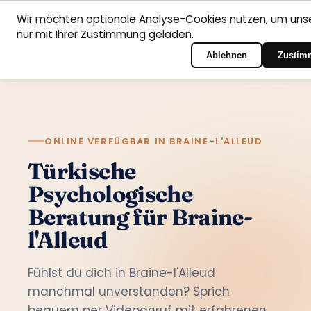
Wir möchten optionale Analyse-Cookies nutzen, um unse
nur mit Ihrer Zustimmung geladen.
Deutsch
Startseite
Fachbereiche
Psychologen
Kontakt
Zum Portal-Login
Ablehnen
Zustim
ONLINE VERFÜGBAR IN BRAINE-L'ALLEUD
Türkische
Psychologische
Beratung für Braine-
l'Alleud
Fühlst du dich in Braine-l'Alleud
manchmal unverstanden? Sprich
bequem per Videoanruf mit erfahrenen