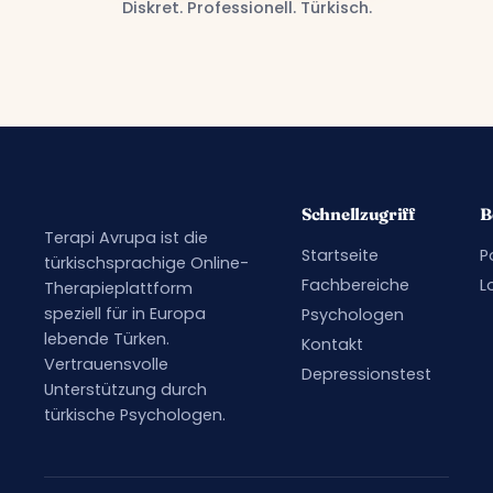
Diskret. Professionell. Türkisch.
Schnellzugriff
B
Terapi Avrupa ist die
Startseite
P
türkischsprachige Online-
Fachbereiche
L
Therapieplattform
speziell für in Europa
Psychologen
lebende Türken.
Kontakt
Vertrauensvolle
Depressionstest
Unterstützung durch
türkische Psychologen.