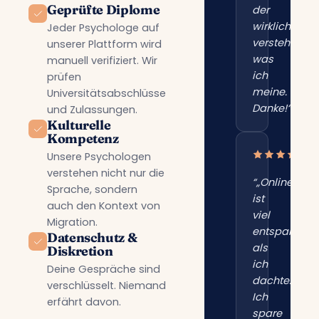
Geprüfte Diplome
der
wirklich
Jeder Psychologe auf
versteht,
unserer Plattform wird
was
manuell verifiziert. Wir
ich
prüfen
meine.
Universitätsabschlüsse
Danke!“”
und Zulassungen.
Kulturelle
Kompetenz
Unsere Psychologen
verstehen nicht nur die
“„Online
Sprache, sondern
ist
auch den Kontext von
viel
Migration.
entspannter
Datenschutz &
als
Diskretion
ich
Deine Gespräche sind
dachte.
verschlüsselt. Niemand
Ich
erfährt davon.
spare