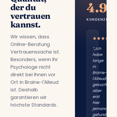
4.9/
der du
vertrauen
KUNDENZUFRI
kannst.
Wir wissen, dass
Online-Beratung
“„Ich
Vertrauenssache ist.
habe
Besonders, wenn Ihr
lange
Psychologe nicht
in
Braine-
direkt bei Ihnen vor
l'Alleud
Ort in Braine-l'Alleud
gesucht,
ist. Deshalb
aber
garantieren wir
erst
hier
höchste Standards.
jemanden
gefunden,