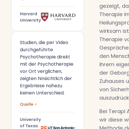
gezeigt, da
Therapie i
Harvard
University
Heilungspr
wirksam ist
Therapie vo
Studien, die per Video
Gespräche
durchgeführte
den Mensch
Psychotherapie direkt
mit der Psychotherapie
ihrem eige
vor Ort verglichen,
der Geborg
zeigten hinsichtlich der
Zuhauses u
Ergebnisse nahezu
von Sicherh
keinen Unterschied.
auszudrück
Quelle
Bei Terapi 
wir diese w
University
of Texas
Methode de