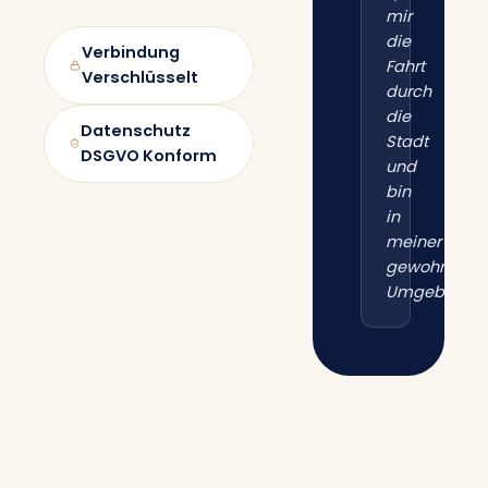
mir
die
Verbindung
Fahrt
Verschlüsselt
durch
die
Datenschutz
Stadt
DSGVO Konform
und
bin
in
meiner
gewohnten
Umgebung.“