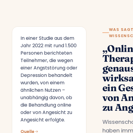
WAS SAGT
WISSENS
In einer Studie aus dem
Jahr 2022 mit rund 1.500
„Onlin
Personen berichteten
Therap
Teilnehmer, die wegen
genau
einer Angststörung oder
Depression behandelt
wirks
wurden, von einem
ein Ge
ähnlichen Nutzen –
von An
unabhängig davon, ob
die Behandlung online
zu Ang
oder von Angesicht zu
Angesicht erfolgte.
Wissenscha
haben imm
Quelle