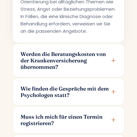
Orientierung bei alltäglichen Themen wie
Stress, Angst oder Beziehungsproblemen.
In Fällen, die eine klinische Diagnose oder
Behandlung erfordern, verweisen wir Sie
an die passenden Angebote.
Werden die Beratungskosten von
der Krankenversicherung
übernommen?
Terapi Avrupa bietet eine private
Beratungsleistung an; daher werden die
Wie finden die Gespräche mit dem
Psychologen statt?
Kosten nicht von den
Krankenversicherungen übernommen.
Die Gespräche finden online über Google
Meet statt. Nachdem Sie Ihren Termin
Muss ich mich für einen Termin
registrieren?
gebucht haben, erhalten Sie per E-Mail
einen ausschließlich für Sie und Ihren