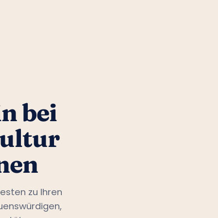
n bei
ultur
nen
esten zu Ihren
auenswürdigen,