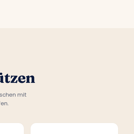
ützen
nschen mit
en.