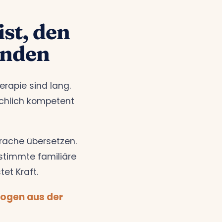
st, den
inden
erapie sind lang.
achlich kompetent
rache übersetzen.
stimmte familiäre
tet Kraft.
logen aus der