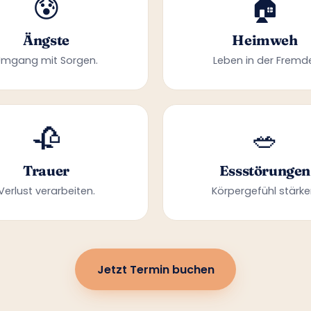
😰
🏠
Ängste
Heimweh
Umgang mit Sorgen.
Leben in der Fremd
🥀
🥗
Trauer
Essstörungen
Verlust verarbeiten.
Körpergefühl stärke
Jetzt Termin buchen