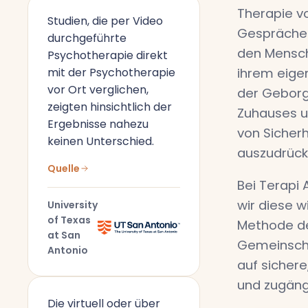
Therapie vo
Studien, die per Video
Gespräche
durchgeführte
den Mensch
Psychotherapie direkt
mit der Psychotherapie
ihrem eige
vor Ort verglichen,
der Geborg
zeigten hinsichtlich der
Zuhauses u
Ergebnisse nahezu
von Sicherh
keinen Unterschied.
auszudrück
Quelle
Bei Terapi 
wir diese w
University
of Texas
Methode de
at San
Gemeinscha
Antonio
auf sichere
und zugäng
Die virtuell oder über