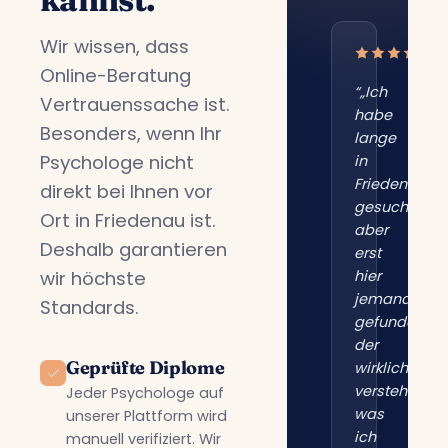
Wir wissen, dass
Online-Beratung
“„Ich
Vertrauenssache ist.
habe
Besonders, wenn Ihr
lange
Psychologe nicht
in
Friedenau
direkt bei Ihnen vor
gesucht,
Ort in Friedenau ist.
aber
Deshalb garantieren
erst
wir höchste
hier
jemanden
Standards.
gefunden,
der
Geprüfte Diplome
wirklich
versteht,
Jeder Psychologe auf
was
unserer Plattform wird
ich
manuell verifiziert. Wir