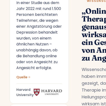
WISSENS
In einer Studie aus dem
Jahr 2022 mit rund 1.500
„Onlin
Personen berichteten
Therap
Teilnehmer, die wegen
genau
einer Angststörung oder
Depression behandelt
wirks
wurden, von einem
ein Ge
ähnlichen Nutzen –
von An
unabhängig davon, ob
die Behandlung online
zu Ang
oder von Angesicht zu
Angesicht erfolgte.
Wissenscha
haben imm
Quelle
gezeigt, da
Therapie i
Harvard
University
Heilungspr
wirksam ist