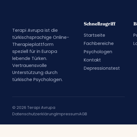
Schnellzugriff
B
Terapi Avrupa ist die
Startseite
P
türkischsprachige Online-
Fachbereiche
L
Therapieplattform
speziell für in Europa
Psychologen
lebende Türken.
Kontakt
Vertrauensvolle
Depressionstest
Unterstützung durch
türkische Psychologen.
© 2026 Terapi Avrupa
Datenschutzerklärung
Impressum
AGB