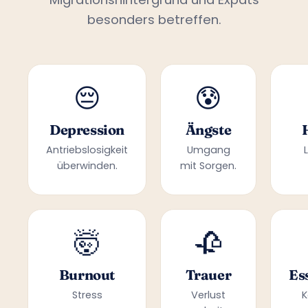
besonders betreffen.
😔
😰
Depression
Ängste
Antriebslosigkeit
Umgang
überwinden.
mit Sorgen.
🤯
🥀
Burnout
Trauer
Es
Stress
Verlust
K