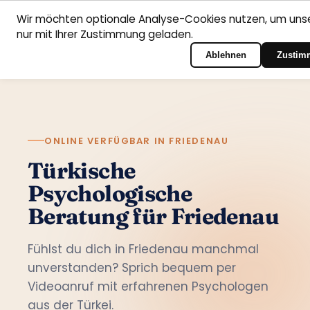
Wir möchten optionale Analyse-Cookies nutzen, um unse
nur mit Ihrer Zustimmung geladen.
Deutsch
Startseite
Fachbereiche
Psychologen
Kontakt
Zum Portal-Login
Ablehnen
Zustim
ONLINE VERFÜGBAR IN FRIEDENAU
Türkische
Psychologische
Beratung für Friedenau
Fühlst du dich in Friedenau manchmal
unverstanden? Sprich bequem per
Videoanruf mit erfahrenen Psychologen
aus der Türkei.