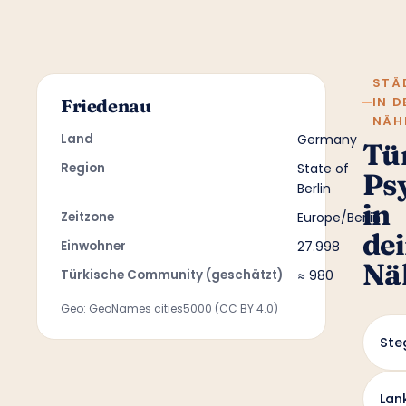
STÄ
IN D
Friedenau
NÄH
Land
Germany
Tü
Region
State of
Ps
Berlin
in
Zeitzone
Europe/Berlin
de
Einwohner
27.998
Nä
Türkische Community (geschätzt)
≈ 980
Geo: GeoNames cities5000 (CC BY 4.0)
Steg
Lan