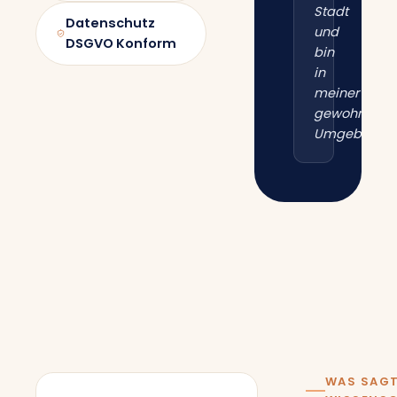
Stadt
Datenschutz
und
DSGVO Konform
bin
in
meiner
gewohnten
Umgebung.“
WAS SAGT