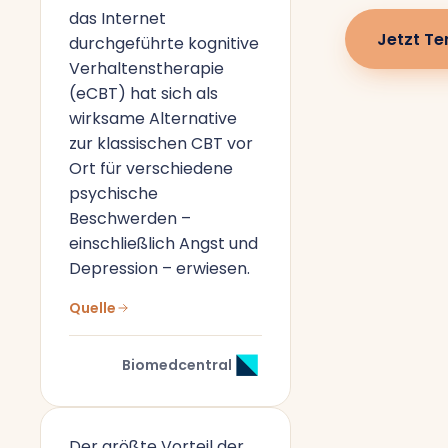
das Internet
Jetzt Te
durchgeführte kognitive
Verhaltenstherapie
(eCBT) hat sich als
wirksame Alternative
zur klassischen CBT vor
Ort für verschiedene
psychische
Beschwerden –
einschließlich Angst und
Depression – erwiesen.
Quelle
Biomedcentral
Der größte Vorteil der