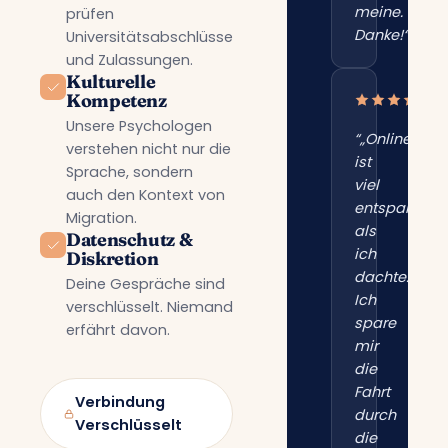
meine.
prüfen
Danke!“”
Universitätsabschlüsse
und Zulassungen.
Kulturelle
Kompetenz
Unsere Psychologen
“„Online
verstehen nicht nur die
ist
Sprache, sondern
viel
auch den Kontext von
entspannter
Migration.
als
Datenschutz &
ich
Diskretion
dachte.
Deine Gespräche sind
Ich
verschlüsselt. Niemand
spare
erfährt davon.
mir
die
Fahrt
Verbindung
durch
Verschlüsselt
die