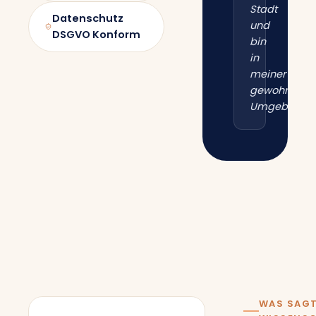
Stadt
Datenschutz
und
DSGVO Konform
bin
in
meiner
gewohnten
Umgebung.“
WAS SAGT