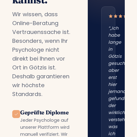
Wir wissen, dass
Online-Beratung
“„Ich
Vertrauenssache ist.
habe
Besonders, wenn Ihr
lange
Psychologe nicht
in
Götzis
direkt bei Ihnen vor
gesucht,
Ort in Götzis ist.
aber
Deshalb garantieren
erst
wir höchste
hier
jemanden
Standards.
gefunden,
der
Geprüfte Diplome
wirklich
versteht,
Jeder Psychologe auf
was
unserer Plattform wird
ich
manuell verifiziert. Wir