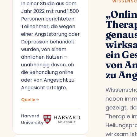
WISSENS
In einer Studie aus dem
Jahr 2022 mit rund 1.500
„Onlin
Personen berichteten
Therap
Teilnehmer, die wegen
genau
einer Angststörung oder
Depression behandelt
wirks
wurden, von einem
ein Ge
ähnlichen Nutzen –
von An
unabhängig davon, ob
die Behandlung online
zu Ang
oder von Angesicht zu
Angesicht erfolgte.
Wissenscha
haben imm
Quelle
gezeigt, da
Therapie i
Harvard
University
Heilungspr
wirksam ist