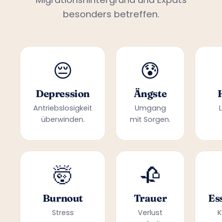
besonders betreffen.
😔
😰
Depression
Ängste
Antriebslosigkeit
Umgang
überwinden.
mit Sorgen.
🤯
🥀
Burnout
Trauer
Es
Stress
Verlust
K