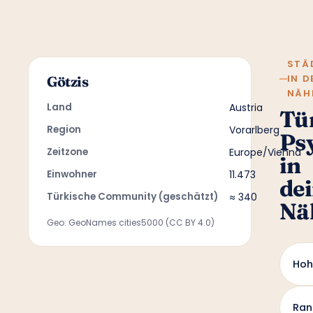
STÄ
IN D
Götzis
NÄH
Land
Austria
Tü
Region
Vorarlberg
Ps
Zeitzone
Europe/Vienna
in
Einwohner
11.473
de
Türkische Community (geschätzt)
≈ 340
Nä
Geo: GeoNames cities5000 (CC BY 4.0)
Ho
Ran