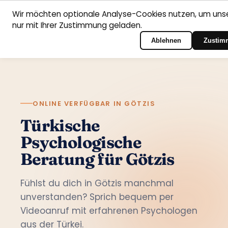
Wir möchten optionale Analyse-Cookies nutzen, um unse
nur mit Ihrer Zustimmung geladen.
Deutsch
Startseite
Fachbereiche
Psychologen
Kontakt
Zum Portal-Login
Ablehnen
Zustim
ONLINE VERFÜGBAR IN GÖTZIS
Türkische
Psychologische
Beratung für Götzis
Fühlst du dich in Götzis manchmal
unverstanden? Sprich bequem per
Videoanruf mit erfahrenen Psychologen
aus der Türkei.