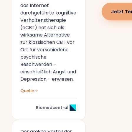
das Internet
Jetzt Te
durchgeführte kognitive
Verhaltenstherapie
(eCBT) hat sich als
wirksame Alternative
zur klassischen CBT vor
Ort für verschiedene
psychische
Beschwerden –
einschließlich Angst und
Depression – erwiesen.
Quelle
Biomedcentral
Der größte Vorteil der