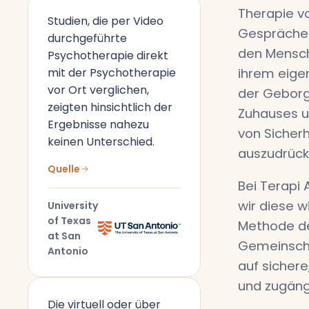
Therapie vo
Studien, die per Video
Gespräche
durchgeführte
den Mensch
Psychotherapie direkt
mit der Psychotherapie
ihrem eige
vor Ort verglichen,
der Geborg
zeigten hinsichtlich der
Zuhauses u
Ergebnisse nahezu
von Sicherh
keinen Unterschied.
auszudrück
Quelle
Bei Terapi 
wir diese w
University
of Texas
Methode de
at San
Gemeinscha
Antonio
auf sichere
und zugäng
Die virtuell oder über