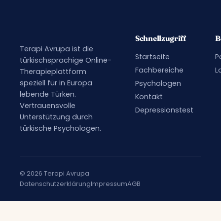
Schnellzugriff
B
Terapi Avrupa ist die
Startseite
P
türkischsprachige Online-
Fachbereiche
L
Therapieplattform
speziell für in Europa
Psychologen
lebende Türken.
Kontakt
Vertrauensvolle
Depressionstest
Unterstützung durch
türkische Psychologen.
© 2026 Terapi Avrupa
Datenschutzerklärung
Impressum
AGB