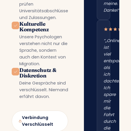
meine.
prüfen
Danke!“”
Universitätsabschlüsse
und Zulassungen.
Kulturelle
Kompetenz
Unsere Psychologen
“„Online
verstehen nicht nur die
ist
Sprache, sondern
viel
auch den Kontext von
entspannter
Migration.
als
Datenschutz &
ich
Diskretion
dachte.
Deine Gespräche sind
Ich
verschlüsselt. Niemand
spare
erfährt davon.
mir
die
Fahrt
Verbindung
durch
Verschlüsselt
die