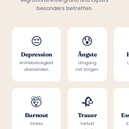
besonders betreffen.
😔
😰
Depression
Ängste
Antriebslosigkeit
Umgang
überwinden.
mit Sorgen.
🤯
🥀
Burnout
Trauer
Es
Stress
Verlust
K