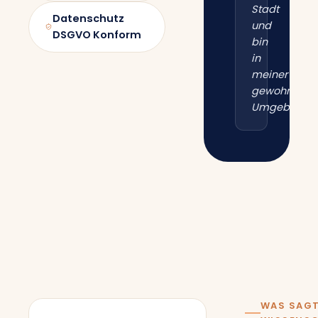
Stadt
Datenschutz
und
DSGVO Konform
bin
in
meiner
gewohnten
Umgebung.“
WAS SAGT