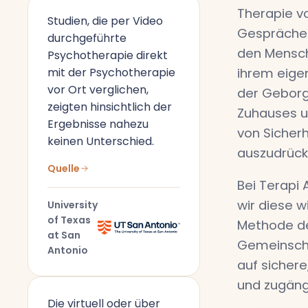
Therapie vo
Studien, die per Video
Gespräche
durchgeführte
den Mensch
Psychotherapie direkt
mit der Psychotherapie
ihrem eige
vor Ort verglichen,
der Geborg
zeigten hinsichtlich der
Zuhauses u
Ergebnisse nahezu
von Sicherh
keinen Unterschied.
auszudrück
Quelle
Bei Terapi 
wir diese w
University
of Texas
Methode de
at San
Gemeinscha
Antonio
auf sichere
und zugäng
Die virtuell oder über