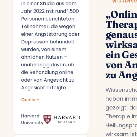
WISSENS
In einer Studie aus dem
Jahr 2022 mit rund 1.500
„Onlin
Personen berichteten
Therap
Teilnehmer, die wegen
genau
einer Angststörung oder
Depression behandelt
wirks
wurden, von einem
ein Ge
ähnlichen Nutzen –
von An
unabhängig davon, ob
die Behandlung online
zu Ang
oder von Angesicht zu
Angesicht erfolgte.
Wissenscha
haben imm
Quelle
gezeigt, da
Therapie i
Harvard
University
Heilungspr
wirksam ist