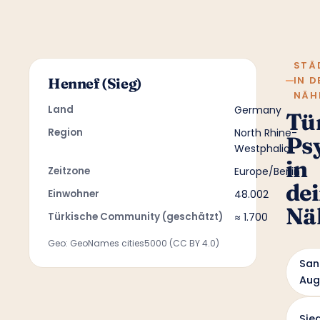
STÄ
IN D
Hennef (Sieg)
NÄH
Land
Germany
Tü
Region
North Rhine-
Ps
Westphalia
in
Zeitzone
Europe/Berlin
de
Einwohner
48.002
Nä
Türkische Community (geschätzt)
≈ 1.700
Geo: GeoNames cities5000 (CC BY 4.0)
San
Aug
Sie