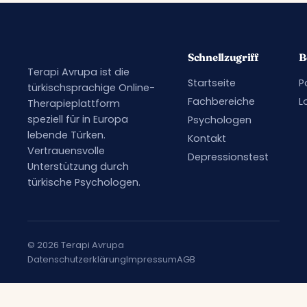
Schnellzugriff
B
Terapi Avrupa ist die
Startseite
P
türkischsprachige Online-
Fachbereiche
L
Therapieplattform
speziell für in Europa
Psychologen
lebende Türken.
Kontakt
Vertrauensvolle
Depressionstest
Unterstützung durch
türkische Psychologen.
© 2026 Terapi Avrupa
Datenschutzerklärung
Impressum
AGB