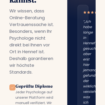
Wir wissen, dass
Online-Beratung
“„Ich
Vertrauenssache ist.
habe
Besonders, wenn Ihr
lange
Psychologe nicht
in
Hennef
direkt bei Ihnen vor
gesucht,
Ort in Hennef ist.
aber
Deshalb garantieren
erst
wir höchste
hier
jemanden
Standards.
gefunden,
der
Geprüfte Diplome
wirklich
versteht,
Jeder Psychologe auf
was
unserer Plattform wird
ich
manuell verifiziert. Wir