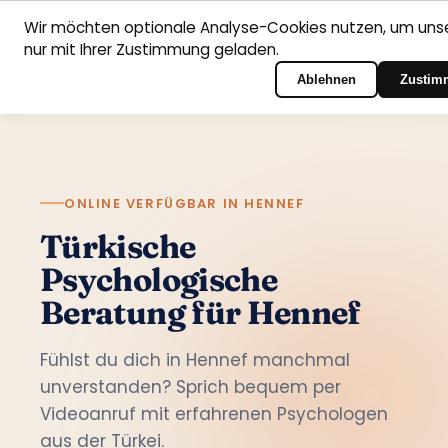
Wir möchten optionale Analyse-Cookies nutzen, um unse
nur mit Ihrer Zustimmung geladen.
Deutsch
Startseite
Fachbereiche
Psychologen
Kontakt
Zum Portal-Login
Ablehnen
Zustim
ONLINE VERFÜGBAR IN HENNEF
Türkische
Psychologische
Beratung für Hennef
Fühlst du dich in Hennef manchmal
unverstanden? Sprich bequem per
Videoanruf mit erfahrenen Psychologen
aus der Türkei.