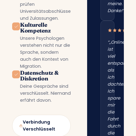
meine.
prüfen
Danke!“”
Universitätsabschlüsse
und Zulassungen.
Kulturelle
Kompetenz
Unsere Psychologen
“„Online
verstehen nicht nur die
ist
Sprache, sondern
viel
auch den Kontext von
entspannter
Migration.
als
Datenschutz &
ich
Diskretion
dachte.
Deine Gespräche sind
Ich
verschlüsselt. Niemand
spare
erfährt davon.
mir
die
Fahrt
Verbindung
durch
Verschlüsselt
die