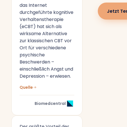
das Internet
Jetzt Te
durchgeführte kognitive
Verhaltenstherapie
(eCBT) hat sich als
wirksame Alternative
zur klassischen CBT vor
Ort für verschiedene
psychische
Beschwerden –
einschließlich Angst und
Depression – erwiesen.
Quelle
Biomedcentral
Der größte Vorteil der