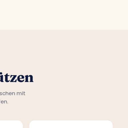
ützen
nschen mit
en.