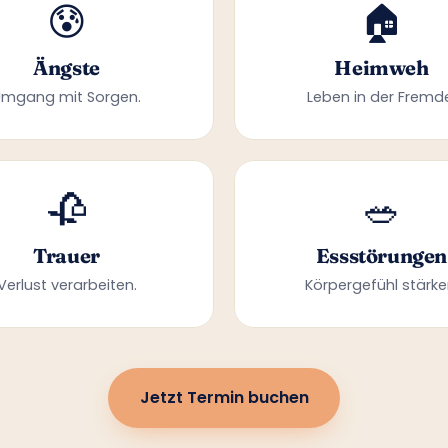
😰
🏠
Ängste
Heimweh
Umgang mit Sorgen.
Leben in der Fremd
🥀
🥗
Trauer
Essstörungen
Verlust verarbeiten.
Körpergefühl stärke
Jetzt Termin buchen