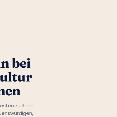
n bei
ultur
nen
esten zu Ihren
auenswürdigen,