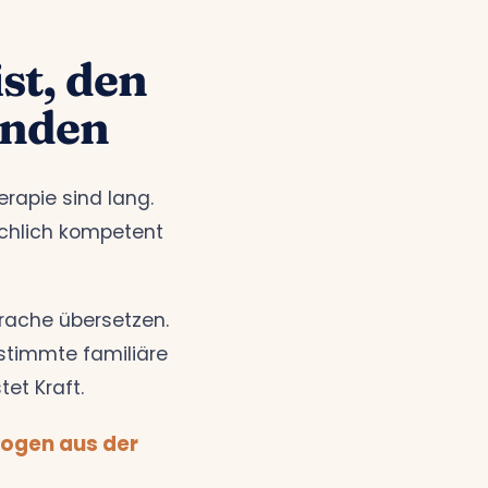
st, den
inden
erapie sind lang.
achlich kompetent
rache übersetzen.
stimmte familiäre
tet Kraft.
logen aus der