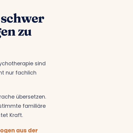
 schwer
gen zu
sychotherapie sind
ht nur fachlich
rache übersetzen.
stimmte familiäre
tet Kraft.
logen aus der