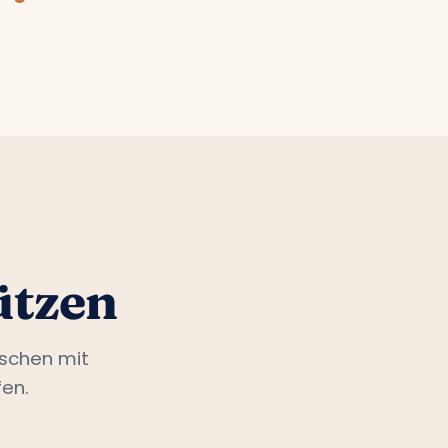
ützen
nschen mit
en.