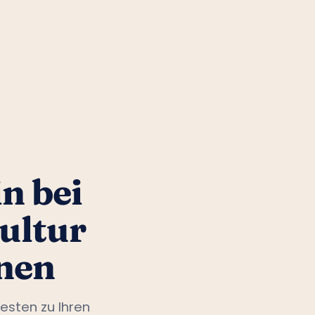
n bei
ultur
nen
esten zu Ihren