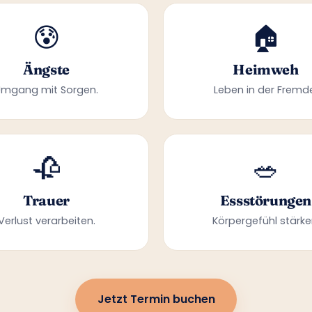
😰
🏠
Ängste
Heimweh
Umgang mit Sorgen.
Leben in der Fremd
🥀
🥗
Trauer
Essstörungen
Verlust verarbeiten.
Körpergefühl stärke
Jetzt Termin buchen