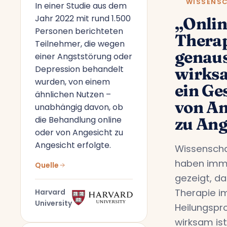
WISSENS
In einer Studie aus dem
Jahr 2022 mit rund 1.500
„Onlin
Personen berichteten
Therap
Teilnehmer, die wegen
genau
einer Angststörung oder
Depression behandelt
wirks
wurden, von einem
ein Ge
ähnlichen Nutzen –
von An
unabhängig davon, ob
die Behandlung online
zu Ang
oder von Angesicht zu
Angesicht erfolgte.
Wissenscha
haben imm
Quelle
gezeigt, da
Therapie i
Harvard
University
Heilungspr
wirksam ist