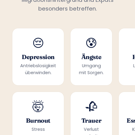
besonders betreffen.
😔
😰
Depression
Ängste
Antriebslosigkeit
Umgang
überwinden.
mit Sorgen.
🤯
🥀
Burnout
Trauer
Es
Stress
Verlust
K