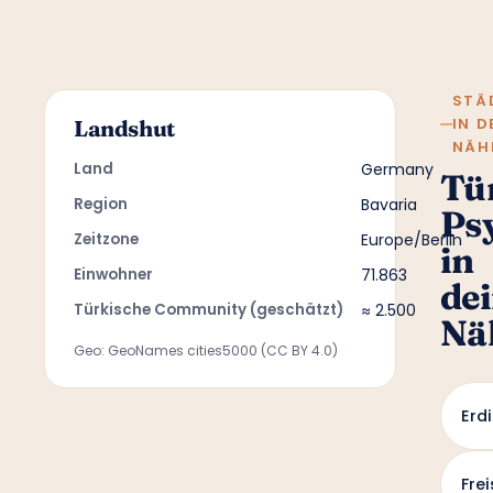
STÄ
IN D
Landshut
NÄH
Land
Germany
Tü
Region
Bavaria
Ps
Zeitzone
Europe/Berlin
in
Einwohner
71.863
de
Türkische Community (geschätzt)
≈ 2.500
Nä
Geo: GeoNames cities5000 (CC BY 4.0)
Erd
Frei