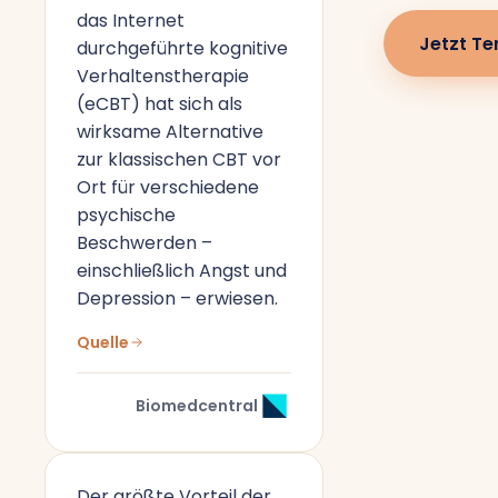
das Internet
Jetzt Te
durchgeführte kognitive
Verhaltenstherapie
(eCBT) hat sich als
wirksame Alternative
zur klassischen CBT vor
Ort für verschiedene
psychische
Beschwerden –
einschließlich Angst und
Depression – erwiesen.
Quelle
Biomedcentral
Der größte Vorteil der