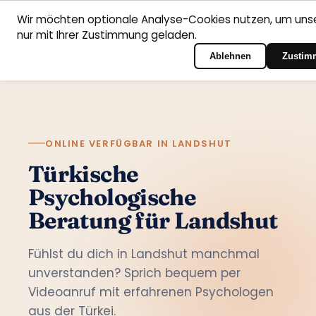
Wir möchten optionale Analyse-Cookies nutzen, um unse
nur mit Ihrer Zustimmung geladen.
Deutsch
Startseite
Fachbereiche
Psychologen
Kontakt
Zum Portal-Login
Ablehnen
Zustim
ONLINE VERFÜGBAR IN LANDSHUT
Türkische
Psychologische
Beratung für Landshut
Fühlst du dich in Landshut manchmal
unverstanden? Sprich bequem per
Videoanruf mit erfahrenen Psychologen
aus der Türkei.