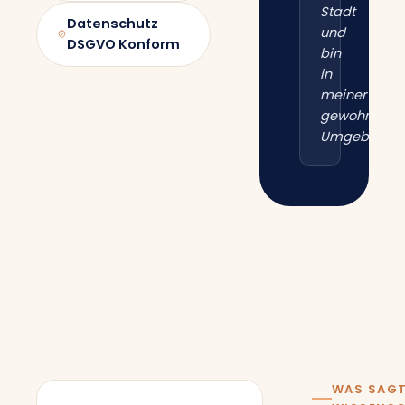
Stadt
Datenschutz
und
DSGVO Konform
bin
in
meiner
gewohnten
Umgebung.“
WAS SAGT