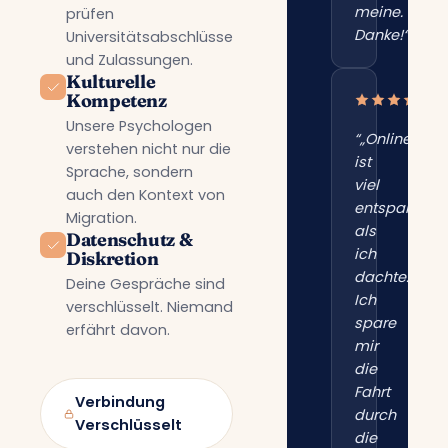
meine.
prüfen
Danke!“”
Universitätsabschlüsse
und Zulassungen.
Kulturelle
Kompetenz
Unsere Psychologen
“„Online
verstehen nicht nur die
ist
Sprache, sondern
viel
auch den Kontext von
entspannter
Migration.
als
Datenschutz &
ich
Diskretion
dachte.
Deine Gespräche sind
Ich
verschlüsselt. Niemand
spare
erfährt davon.
mir
die
Fahrt
Verbindung
durch
Verschlüsselt
die