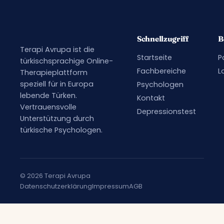
Schnellzugriff
B
Terapi Avrupa ist die
Startseite
P
türkischsprachige Online-
Fachbereiche
L
Therapieplattform
speziell für in Europa
Psychologen
lebende Türken.
Kontakt
Vertrauensvolle
Depressionstest
Unterstützung durch
türkische Psychologen.
© 2026 Terapi Avrupa
Datenschutzerklärung
Impressum
AGB