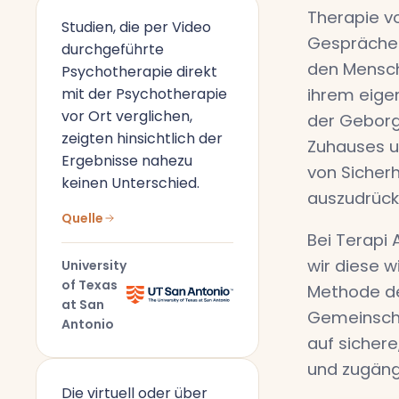
Therapie vo
Studien, die per Video
Gespräche
durchgeführte
den Mensch
Psychotherapie direkt
mit der Psychotherapie
ihrem eige
vor Ort verglichen,
der Geborg
zeigten hinsichtlich der
Zuhauses u
Ergebnisse nahezu
von Sicherh
keinen Unterschied.
auszudrück
Quelle
Bei Terapi 
wir diese w
University
of Texas
Methode de
at San
Gemeinscha
Antonio
auf sichere
und zugäng
Die virtuell oder über