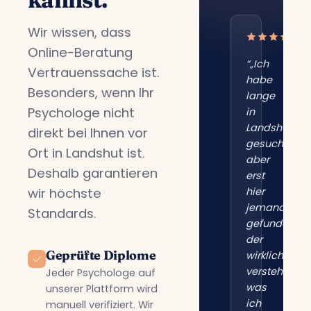
Wir wissen, dass
Online-Beratung
“„Ich
Vertrauenssache ist.
habe
Besonders, wenn Ihr
lange
Psychologe nicht
in
Landshut
direkt bei Ihnen vor
gesucht,
Ort in Landshut ist.
aber
Deshalb garantieren
erst
wir höchste
hier
jemanden
Standards.
gefunden,
der
Geprüfte Diplome
wirklich
versteht,
Jeder Psychologe auf
was
unserer Plattform wird
ich
manuell verifiziert. Wir