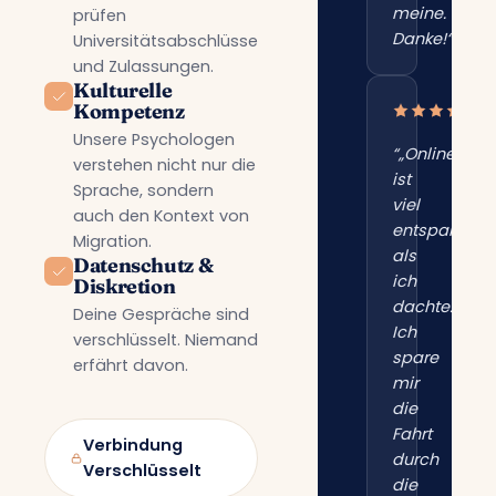
meine.
prüfen
Danke!“”
Universitätsabschlüsse
und Zulassungen.
Kulturelle
Kompetenz
Unsere Psychologen
“„Online
verstehen nicht nur die
ist
Sprache, sondern
viel
auch den Kontext von
entspannter
Migration.
als
Datenschutz &
ich
Diskretion
dachte.
Deine Gespräche sind
Ich
verschlüsselt. Niemand
spare
erfährt davon.
mir
die
Fahrt
Verbindung
durch
Verschlüsselt
die