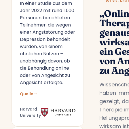
WISSENS
In einer Studie aus dem
Jahr 2022 mit rund 1.500
„Onlin
Personen berichteten
Therap
Teilnehmer, die wegen
genau
einer Angststörung oder
Depression behandelt
wirks
wurden, von einem
ein Ge
ähnlichen Nutzen –
von An
unabhängig davon, ob
die Behandlung online
zu Ang
oder von Angesicht zu
Angesicht erfolgte.
Wissenscha
haben imm
Quelle
gezeigt, da
Therapie i
Harvard
University
Heilungspr
wirksam ist