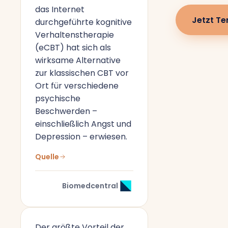
das Internet
Jetzt Te
durchgeführte kognitive
Verhaltenstherapie
(eCBT) hat sich als
wirksame Alternative
zur klassischen CBT vor
Ort für verschiedene
psychische
Beschwerden –
einschließlich Angst und
Depression – erwiesen.
Quelle
Biomedcentral
Der größte Vorteil der