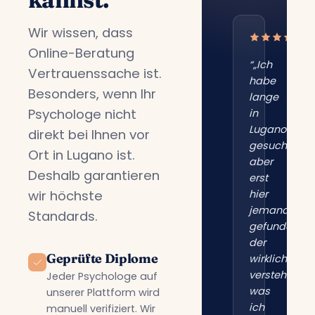
Wir wissen, dass
Online-Beratung
“„Ich
Vertrauenssache ist.
habe
Besonders, wenn Ihr
lange
Psychologe nicht
in
Lugano
direkt bei Ihnen vor
gesucht,
Ort in Lugano ist.
aber
Deshalb garantieren
erst
wir höchste
hier
jemanden
Standards.
gefunden,
der
Geprüfte Diplome
wirklich
versteht,
Jeder Psychologe auf
was
unserer Plattform wird
ich
manuell verifiziert. Wir