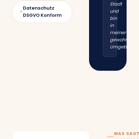
Stadt
Datenschutz
und
DSGVO Konform
bin
in
meiner
gewohnten
Umgebung.“
WAS SAGT