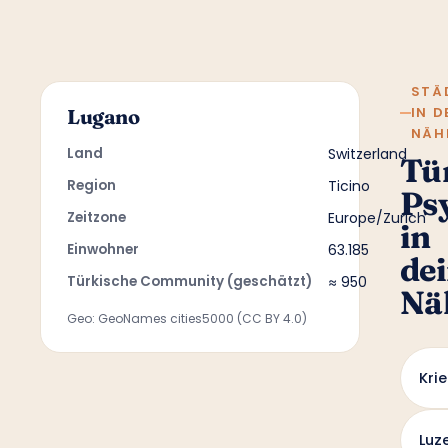
STÄ
IN D
Lugano
NÄH
Land
Switzerland
Tü
Region
Ticino
Ps
Zeitzone
Europe/Zurich
in
Einwohner
63.185
de
Türkische Community (geschätzt)
≈ 950
Nä
Geo: GeoNames cities5000 (CC BY 4.0)
Kri
Luz