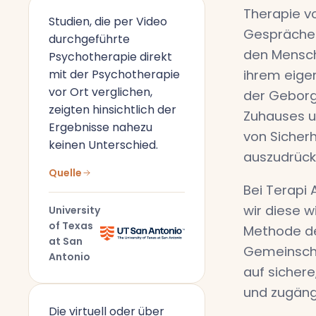
Therapie vo
Studien, die per Video
Gespräche
durchgeführte
den Mensch
Psychotherapie direkt
mit der Psychotherapie
ihrem eige
vor Ort verglichen,
der Geborg
zeigten hinsichtlich der
Zuhauses u
Ergebnisse nahezu
von Sicherh
keinen Unterschied.
auszudrück
Quelle
Bei Terapi 
wir diese w
University
of Texas
Methode de
at San
Gemeinscha
Antonio
auf sichere
und zugäng
Die virtuell oder über