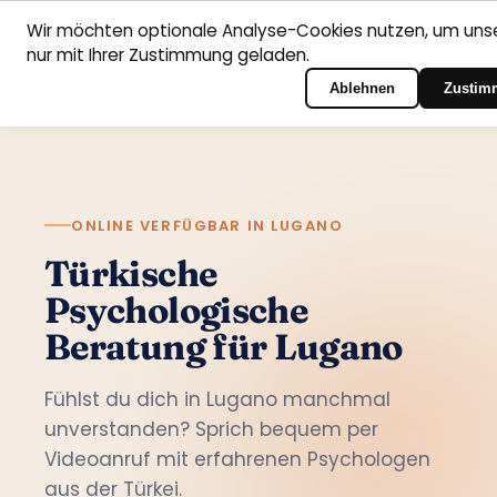
Wir möchten optionale Analyse-Cookies nutzen, um unse
nur mit Ihrer Zustimmung geladen.
Deutsch
Startseite
Fachbereiche
Psychologen
Kontakt
Zum Portal-Login
Ablehnen
Zustim
ONLINE VERFÜGBAR IN LUGANO
Türkische
Psychologische
Beratung für Lugano
Fühlst du dich in Lugano manchmal
unverstanden? Sprich bequem per
Videoanruf mit erfahrenen Psychologen
aus der Türkei.