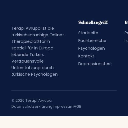
Schnellzugriff
B
Terapi Avrupa ist die
Startseite
P
türkischsprachige Online-
Fachbereiche
L
Therapieplattform
speziell für in Europa
Psychologen
lebende Türken.
Kontakt
Vertrauensvolle
Depressionstest
Unterstützung durch
türkische Psychologen.
© 2026 Terapi Avrupa
Datenschutzerklärung
Impressum
AGB