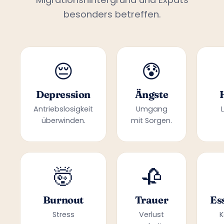
besonders betreffen.
😔
😰
Depression
Ängste
Antriebslosigkeit
Umgang
überwinden.
mit Sorgen.
🤯
🥀
Burnout
Trauer
Es
Stress
Verlust
K