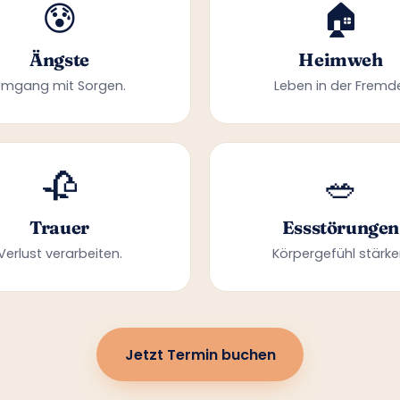
😰
🏠
Ängste
Heimweh
Umgang mit Sorgen.
Leben in der Fremd
🥀
🥗
Trauer
Essstörungen
Verlust verarbeiten.
Körpergefühl stärke
Jetzt Termin buchen