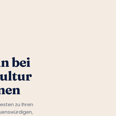
n bei
ultur
nen
esten zu Ihren
auenswürdigen,