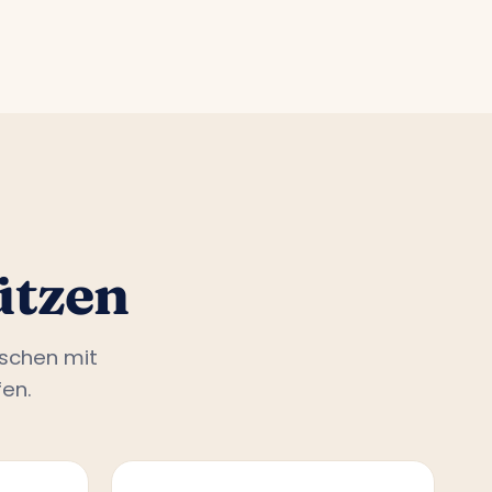
ützen
nschen mit
en.