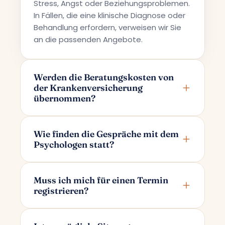
Stress, Angst oder Beziehungsproblemen.
In Fällen, die eine klinische Diagnose oder
Behandlung erfordern, verweisen wir Sie
an die passenden Angebote.
Werden die Beratungskosten von
der Krankenversicherung
übernommen?
Terapi Avrupa bietet eine private
Beratungsleistung an; daher werden die
Wie finden die Gespräche mit dem
Psychologen statt?
Kosten nicht von den
Krankenversicherungen übernommen.
Die Gespräche finden online über Google
Meet statt. Nachdem Sie Ihren Termin
Muss ich mich für einen Termin
registrieren?
gebucht haben, erhalten Sie per E-Mail
einen ausschließlich für Sie und Ihren
Für die Terminbuchung genügt es, wenn
Psychologen bestimmten Gesprächslink.