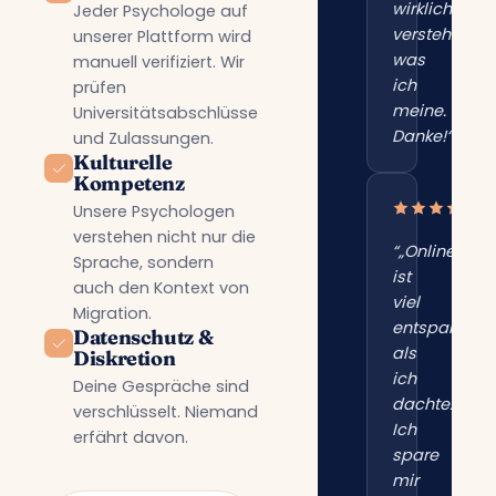
wirklich
Jeder Psychologe auf
versteht,
unserer Plattform wird
was
manuell verifiziert. Wir
ich
prüfen
meine.
Universitätsabschlüsse
Danke!“”
und Zulassungen.
Kulturelle
Kompetenz
Unsere Psychologen
verstehen nicht nur die
“„Online
Sprache, sondern
ist
auch den Kontext von
viel
Migration.
entspannter
Datenschutz &
als
Diskretion
ich
Deine Gespräche sind
dachte.
verschlüsselt. Niemand
Ich
erfährt davon.
spare
mir