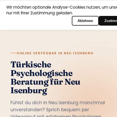
Wir möchten optionale Analyse-Cookies nutzen, um unse
nur mit Ihrer Zustimmung geladen.
Deutsch
Startseite
Fachbereiche
Psychologen
Kontakt
Zum Portal-Login
Ablehnen
Zustim
ONLINE VERFÜGBAR IN NEU ISENBURG
Türkische
Psychologische
Beratung für Neu
Isenburg
Fühlst du dich in Neu Isenburg manchmal
unverstanden? Sprich bequem per
Videoanruf mit erfahrenen Psychologen