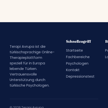
Schnellzugriff
B
Terapi Avrupa ist die
Startseite
P
türkischsprachige Online-
Fachbereiche
L
Therapieplattform
speziell für in Europa
Psychologen
lebende Türken.
Kontakt
Vertrauensvolle
Depressionstest
Unterstützung durch
türkische Psychologen.
© 2026 Terapi Avrupa