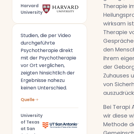
Therapie i
Harvard
University
Heilungspr
wirksam ist
Therapie vo
Studien, die per Video
Gespräche
durchgeführte
den Mensch
Psychotherapie direkt
mit der Psychotherapie
ihrem eige
vor Ort verglichen,
der Geborg
zeigten hinsichtlich der
Zuhauses u
Ergebnisse nahezu
von Sicherh
keinen Unterschied.
auszudrück
Quelle
Bei Terapi 
wir diese w
University
of Texas
Methode de
at San
Gemeinscha