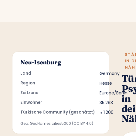
STÄ
IN D
Neu-Isenburg
NÄH
Land
Germany
Tü
Region
Hesse
Ps
Zeitzone
Europe/Berlin
in
Einwohner
35.293
de
Türkische Community (geschätzt)
≈ 1.200
Nä
Geo: GeoNames cities5000 (CC BY 4.0)