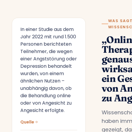
WAS SAGT
WISSENS
In einer Studie aus dem
Jahr 2022 mit rund 1.500
„Onlin
Personen berichteten
Therap
Teilnehmer, die wegen
genau
einer Angststörung oder
Depression behandelt
wirks
wurden, von einem
ein Ge
ähnlichen Nutzen –
von An
unabhängig davon, ob
die Behandlung online
zu Ang
oder von Angesicht zu
Angesicht erfolgte.
Wissenscha
haben imm
Quelle
gezeigt, da