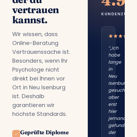
4.9/
vertrauen
KUNDENZUFRI
kannst.
Wir wissen, dass
Online-Beratung
“„Ich
Vertrauenssache ist.
habe
Besonders, wenn Ihr
lange
Psychologe nicht
in
Neu
direkt bei Ihnen vor
Isenburg
Ort in Neu Isenburg
gesucht,
ist. Deshalb
aber
garantieren wir
erst
hier
höchste Standards.
jemanden
gefunden,
Geprüfte Diplome
der