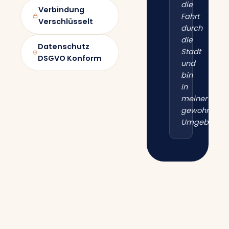
die
Verbindung
Fahrt
Verschlüsselt
durch
die
Datenschutz
Stadt
DSGVO Konform
und
bin
in
meiner
gewohnten
Umgebung.“