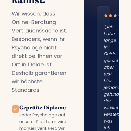
Wir wissen, dass
Online-Beratung
“„Ich
Vertrauenssache ist.
habe
Besonders, wenn Ihr
lange
Psychologe nicht
in
Oelde
direkt bei Ihnen vor
gesucht,
Ort in Oelde ist.
aber
Deshalb garantieren
erst
wir höchste
hier
jemanden
Standards.
gefunden,
der
Geprüfte Diplome
wirklich
versteht,
Jeder Psychologe auf
was
unserer Plattform wird
ich
manuell verifiziert. Wir