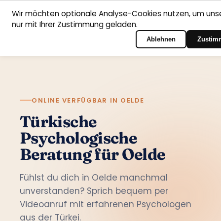
Wir möchten optionale Analyse-Cookies nutzen, um unse
nur mit Ihrer Zustimmung geladen.
Deutsch
Startseite
Fachbereiche
Psychologen
Kontakt
Zum Portal-Login
Ablehnen
Zustim
ONLINE VERFÜGBAR IN OELDE
Türkische
Psychologische
Beratung für Oelde
Fühlst du dich in Oelde manchmal
unverstanden? Sprich bequem per
Videoanruf mit erfahrenen Psychologen
aus der Türkei.