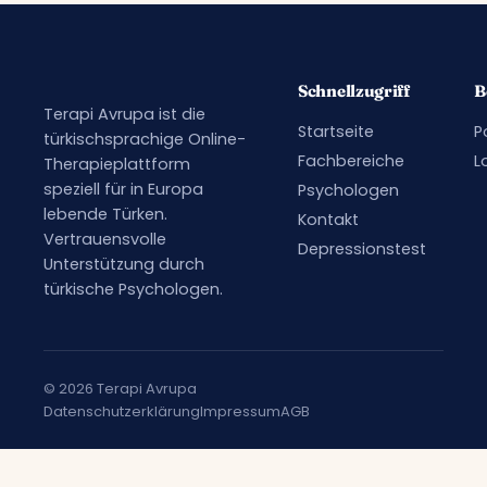
Schnellzugriff
B
Terapi Avrupa ist die
Startseite
P
türkischsprachige Online-
Fachbereiche
L
Therapieplattform
speziell für in Europa
Psychologen
lebende Türken.
Kontakt
Vertrauensvolle
Depressionstest
Unterstützung durch
türkische Psychologen.
© 2026 Terapi Avrupa
Datenschutzerklärung
Impressum
AGB