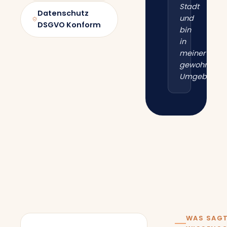
Stadt
Datenschutz
und
DSGVO Konform
bin
in
meiner
gewohnten
Umgebung.“
WAS SAGT