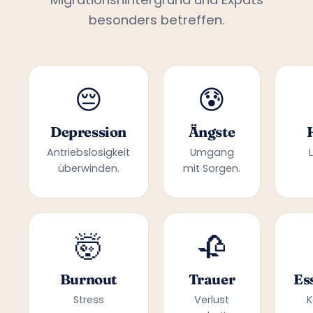
besonders betreffen.
😔
😰
Depression
Ängste
Antriebslosigkeit
Umgang
überwinden.
mit Sorgen.
🤯
🥀
Burnout
Trauer
Es
Stress
Verlust
K