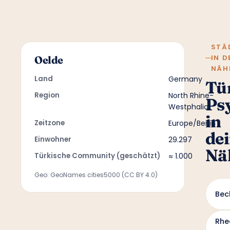
STÄ
IN D
Oelde
NÄH
Land
Germany
Tü
Region
North Rhine-
Ps
Westphalia
in
Zeitzone
Europe/Berlin
de
Einwohner
29.297
Nä
Türkische Community (geschätzt)
≈ 1.000
Geo: GeoNames cities5000 (CC BY 4.0)
Bec
Rhe