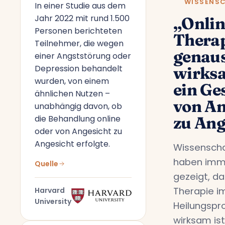
WISSENS
In einer Studie aus dem
Jahr 2022 mit rund 1.500
„Onlin
Personen berichteten
Therap
Teilnehmer, die wegen
genau
einer Angststörung oder
Depression behandelt
wirks
wurden, von einem
ein Ge
ähnlichen Nutzen –
von An
unabhängig davon, ob
die Behandlung online
zu Ang
oder von Angesicht zu
Angesicht erfolgte.
Wissenscha
haben imm
Quelle
gezeigt, da
Therapie i
Harvard
University
Heilungspr
wirksam ist