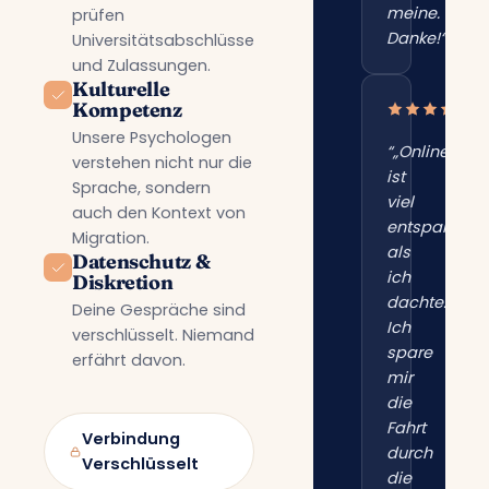
meine.
prüfen
Danke!“”
Universitätsabschlüsse
und Zulassungen.
Kulturelle
Kompetenz
Unsere Psychologen
“„Online
verstehen nicht nur die
ist
Sprache, sondern
viel
auch den Kontext von
entspannter
Migration.
als
Datenschutz &
ich
Diskretion
dachte.
Deine Gespräche sind
Ich
verschlüsselt. Niemand
spare
erfährt davon.
mir
die
Fahrt
Verbindung
durch
Verschlüsselt
die