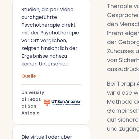
Therapie vo
Studien, die per Video
Gespräche
durchgeführte
den Mensch
Psychotherapie direkt
mit der Psychotherapie
ihrem eige
vor Ort verglichen,
der Geborg
zeigten hinsichtlich der
Zuhauses u
Ergebnisse nahezu
von Sicherh
keinen Unterschied.
auszudrück
Quelle
Bei Terapi 
wir diese w
University
of Texas
Methode de
at San
Gemeinscha
Antonio
auf sichere
und zugäng
Die virtuell oder über