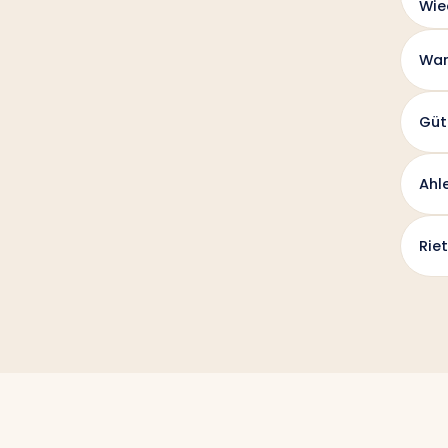
Wie
War
Güt
Ahl
Rie