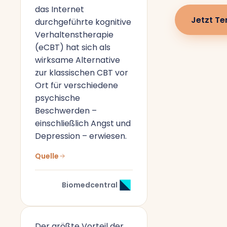
das Internet
Jetzt Te
durchgeführte kognitive
Verhaltenstherapie
(eCBT) hat sich als
wirksame Alternative
zur klassischen CBT vor
Ort für verschiedene
psychische
Beschwerden –
einschließlich Angst und
Depression – erwiesen.
Quelle
Biomedcentral
Der größte Vorteil der