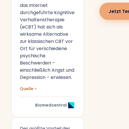
das Internet
Jetzt Te
durchgeführte kognitive
Verhaltenstherapie
(eCBT) hat sich als
wirksame Alternative
zur klassischen CBT vor
Ort für verschiedene
psychische
Beschwerden –
einschließlich Angst und
Depression – erwiesen.
Quelle
Biomedcentral
Der größte Vorteil der