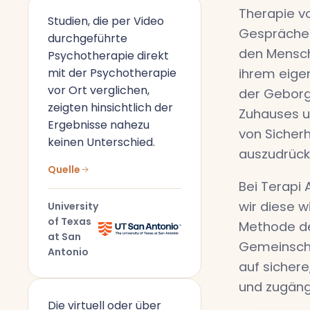
Therapie vo
Studien, die per Video
Gespräche
durchgeführte
den Mensch
Psychotherapie direkt
mit der Psychotherapie
ihrem eige
vor Ort verglichen,
der Geborg
zeigten hinsichtlich der
Zuhauses u
Ergebnisse nahezu
von Sicherh
keinen Unterschied.
auszudrück
Quelle
Bei Terapi 
wir diese w
University
of Texas
Methode de
at San
Gemeinscha
Antonio
auf sichere
und zugäng
Die virtuell oder über