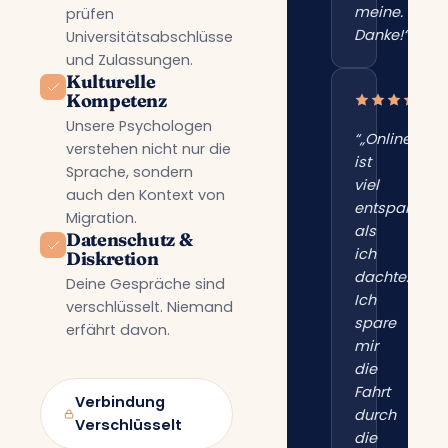
meine.
prüfen
Danke!“”
Universitätsabschlüsse
und Zulassungen.
Kulturelle
Kompetenz
Unsere Psychologen
“„Online
verstehen nicht nur die
ist
Sprache, sondern
viel
auch den Kontext von
entspannter
Migration.
als
Datenschutz &
ich
Diskretion
dachte.
Deine Gespräche sind
Ich
verschlüsselt. Niemand
spare
erfährt davon.
mir
die
Fahrt
Verbindung
durch
Verschlüsselt
die