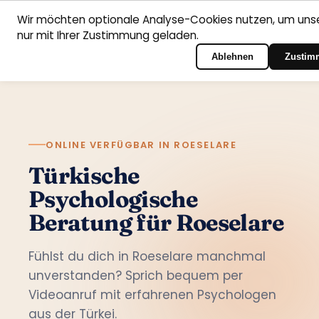
Wir möchten optionale Analyse-Cookies nutzen, um unse
nur mit Ihrer Zustimmung geladen.
Deutsch
Startseite
Fachbereiche
Psychologen
Kontakt
Zum Portal-Login
Ablehnen
Zustim
ONLINE VERFÜGBAR IN ROESELARE
Türkische
Psychologische
Beratung für Roeselare
Fühlst du dich in Roeselare manchmal
unverstanden? Sprich bequem per
Videoanruf mit erfahrenen Psychologen
aus der Türkei.