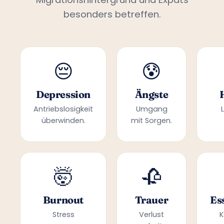
besonders betreffen.
😔
😰
Depression
Ängste
Antriebslosigkeit
Umgang
überwinden.
mit Sorgen.
🤯
🥀
Burnout
Trauer
Es
Stress
Verlust
K