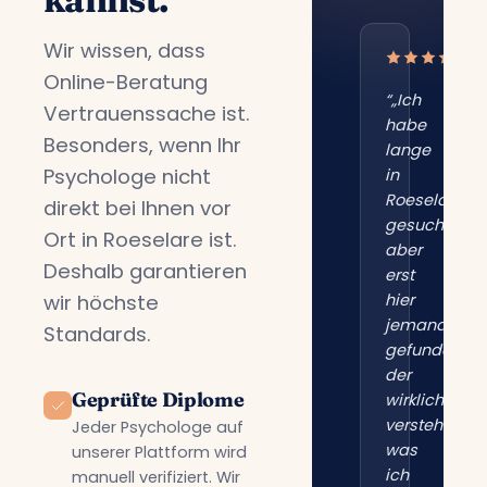
Wir wissen, dass
Online-Beratung
“„Ich
Vertrauenssache ist.
habe
Besonders, wenn Ihr
lange
Psychologe nicht
in
Roeselare
direkt bei Ihnen vor
gesucht,
Ort in Roeselare ist.
aber
Deshalb garantieren
erst
wir höchste
hier
jemanden
Standards.
gefunden,
der
Geprüfte Diplome
wirklich
versteht,
Jeder Psychologe auf
was
unserer Plattform wird
ich
manuell verifiziert. Wir