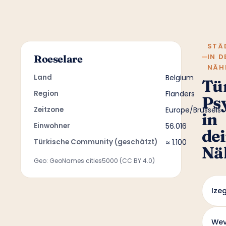
STÄ
IN D
Roeselare
NÄH
Land
Belgium
Tü
Region
Flanders
Ps
Zeitzone
Europe/Brussels
in
Einwohner
56.016
de
Türkische Community (geschätzt)
≈ 1.100
Nä
Geo: GeoNames cities5000 (CC BY 4.0)
Ize
Wev