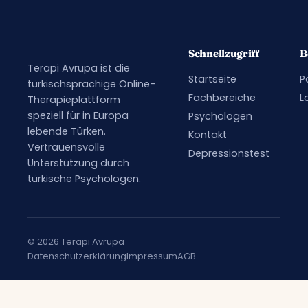
Schnellzugriff
B
Terapi Avrupa ist die
Startseite
P
türkischsprachige Online-
Fachbereiche
L
Therapieplattform
speziell für in Europa
Psychologen
lebende Türken.
Kontakt
Vertrauensvolle
Depressionstest
Unterstützung durch
türkische Psychologen.
© 2026 Terapi Avrupa
Datenschutzerklärung
Impressum
AGB