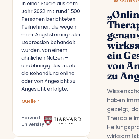
WISSENS
In einer Studie aus dem
Jahr 2022 mit rund 1.500
„Onlin
Personen berichteten
Therap
Teilnehmer, die wegen
genau
einer Angststörung oder
Depression behandelt
wirks
wurden, von einem
ein Ge
ähnlichen Nutzen –
von An
unabhängig davon, ob
die Behandlung online
zu Ang
oder von Angesicht zu
Angesicht erfolgte.
Wissenscha
haben imm
Quelle
gezeigt, da
Therapie i
Harvard
University
Heilungspr
wirksam ist