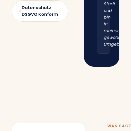
Stadt
Datenschutz
und
DSGVO Konform
bin
in
meiner
gewohnten
Umgebung.“
WAS SAGT