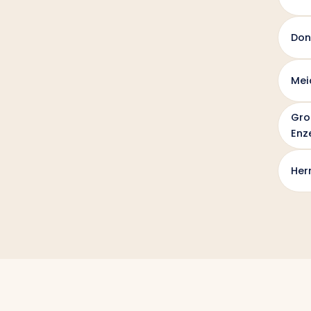
Don
Mei
Gro
Enz
Her