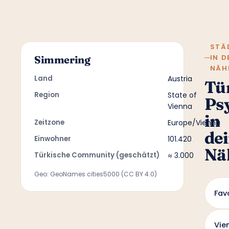
STÄ
IN D
Simmering
NÄH
Land
Austria
Tü
Region
State of
Ps
Vienna
in
Zeitzone
Europe/Vienna
de
Einwohner
101.420
Nä
Türkische Community (geschätzt)
≈ 3.000
Geo: GeoNames cities5000 (CC BY 4.0)
Fav
Vie