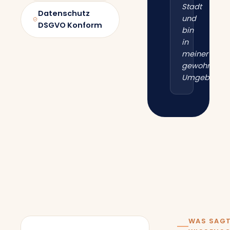
Stadt
Datenschutz
und
DSGVO Konform
bin
in
meiner
gewohnten
Umgebung.“
WAS SAGT