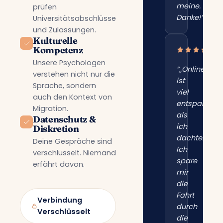
meine.
prüfen
Danke!“”
Universitätsabschlüsse
und Zulassungen.
Kulturelle
Kompetenz
Unsere Psychologen
“„Online
verstehen nicht nur die
ist
Sprache, sondern
viel
auch den Kontext von
entspannter
Migration.
als
Datenschutz &
ich
Diskretion
dachte.
Deine Gespräche sind
Ich
verschlüsselt. Niemand
spare
erfährt davon.
mir
die
Fahrt
Verbindung
durch
Verschlüsselt
die