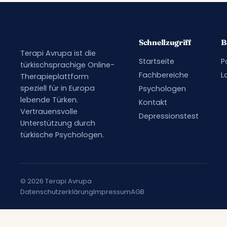
Schnellzugriff
B
Terapi Avrupa ist die
Startseite
P
türkischsprachige Online-
Fachbereiche
L
Therapieplattform
speziell für in Europa
Psychologen
lebende Türken.
Kontakt
Vertrauensvolle
Depressionstest
Unterstützung durch
türkische Psychologen.
© 2026 Terapi Avrupa
Datenschutzerklärung
Impressum
AGB