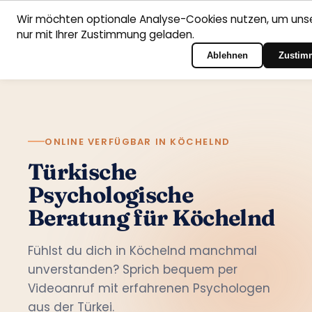
Wir möchten optionale Analyse-Cookies nutzen, um unse
nur mit Ihrer Zustimmung geladen.
Deutsch
Startseite
Fachbereiche
Psychologen
Kontakt
Zum Portal-Login
Ablehnen
Zustim
ONLINE VERFÜGBAR IN KÖCHELND
Türkische
Psychologische
Beratung für Köchelnd
Fühlst du dich in Köchelnd manchmal
unverstanden? Sprich bequem per
Videoanruf mit erfahrenen Psychologen
aus der Türkei.