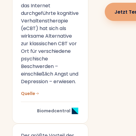
das Internet
Jetzt Te
durchgeführte kognitive
Verhaltenstherapie
(eCBT) hat sich als
wirksame Alternative
zur klassischen CBT vor
Ort für verschiedene
psychische
Beschwerden –
einschließlich Angst und
Depression – erwiesen.
Quelle
Biomedcentral
Der größte Vorteil der