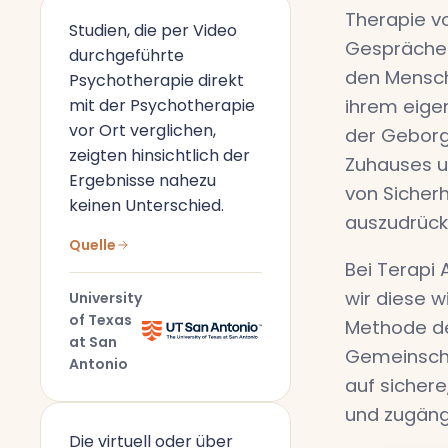
Therapie vo
Studien, die per Video
Gespräche
durchgeführte
den Mensch
Psychotherapie direkt
mit der Psychotherapie
ihrem eige
vor Ort verglichen,
der Geborg
zeigten hinsichtlich der
Zuhauses u
Ergebnisse nahezu
von Sicherh
keinen Unterschied.
auszudrück
Quelle
Bei Terapi 
wir diese w
University
of Texas
Methode de
at San
Gemeinscha
Antonio
auf sichere
und zugäng
Die virtuell oder über