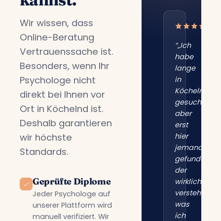
Wir wissen, dass
Online-Beratung
“„Ich
Vertrauenssache ist.
habe
Besonders, wenn Ihr
lange
Psychologe nicht
in
Köchelnd
direkt bei Ihnen vor
gesucht,
Ort in Köchelnd ist.
aber
Deshalb garantieren
erst
wir höchste
hier
jemanden
Standards.
gefunden,
der
Geprüfte Diplome
wirklich
versteht,
Jeder Psychologe auf
was
unserer Plattform wird
ich
manuell verifiziert. Wir