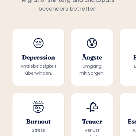
besonders betreffen.
😔
😰
Depression
Ängste
Antriebslosigkeit
Umgang
überwinden.
mit Sorgen.
🤯
🥀
Burnout
Trauer
Es
Stress
Verlust
K