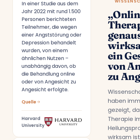
WISSENS
In einer Studie aus dem
Jahr 2022 mit rund 1.500
„Onlin
Personen berichteten
Therap
Teilnehmer, die wegen
genau
einer Angststörung oder
Depression behandelt
wirks
wurden, von einem
ein Ge
ähnlichen Nutzen –
von An
unabhängig davon, ob
die Behandlung online
zu Ang
oder von Angesicht zu
Angesicht erfolgte.
Wissenscha
haben imm
Quelle
gezeigt, da
Therapie i
Harvard
University
Heilungspr
wirksam ist