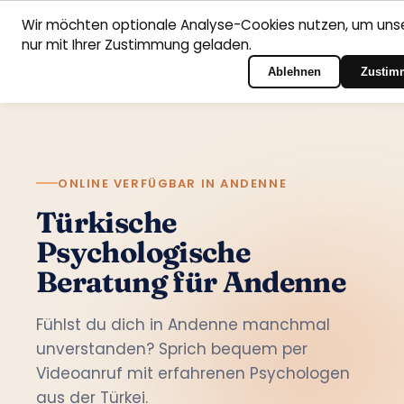
Wir möchten optionale Analyse-Cookies nutzen, um unse
nur mit Ihrer Zustimmung geladen.
Deutsch
Startseite
Fachbereiche
Psychologen
Kontakt
Zum Portal-Login
Ablehnen
Zustim
ONLINE VERFÜGBAR IN ANDENNE
Türkische
Psychologische
Beratung für Andenne
Fühlst du dich in Andenne manchmal
unverstanden? Sprich bequem per
Videoanruf mit erfahrenen Psychologen
aus der Türkei.