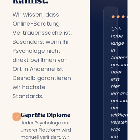
Wir wissen, dass
Online-Beratung
“„Ich
Vertrauenssache ist.
habe
Besonders, wenn Ihr
lange
Psychologe nicht
in
Andenne
direkt bei Ihnen vor
gesucht,
Ort in Andenne ist.
aber
Deshalb garantieren
erst
wir höchste
hier
jemanden
Standards.
gefunden,
der
Geprüfte Diplome
wirklich
versteht,
Jeder Psychologe auf
was
unserer Plattform wird
ich
manuell verifiziert. Wir