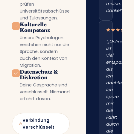
meine.
prüfen
Danke!“”
Universitätsabschlüsse
und Zulassungen.
Kulturelle
Kompetenz
Unsere Psychologen
“„Online
verstehen nicht nur die
ist
Sprache, sondern
viel
auch den Kontext von
entspannter
Migration.
als
Datenschutz &
ich
Diskretion
dachte.
Deine Gespräche sind
Ich
verschlüsselt. Niemand
spare
erfährt davon.
mir
die
Fahrt
Verbindung
durch
Verschlüsselt
die