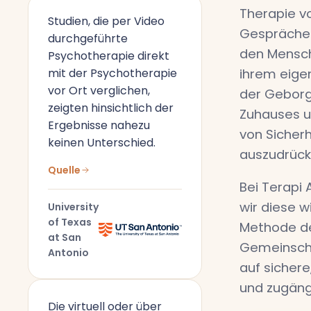
Therapie vo
Studien, die per Video
Gespräche
durchgeführte
den Mensch
Psychotherapie direkt
mit der Psychotherapie
ihrem eige
vor Ort verglichen,
der Geborg
zeigten hinsichtlich der
Zuhauses u
Ergebnisse nahezu
von Sicherh
keinen Unterschied.
auszudrück
Quelle
Bei Terapi 
wir diese w
University
of Texas
Methode de
at San
Gemeinscha
Antonio
auf sichere
und zugäng
Die virtuell oder über