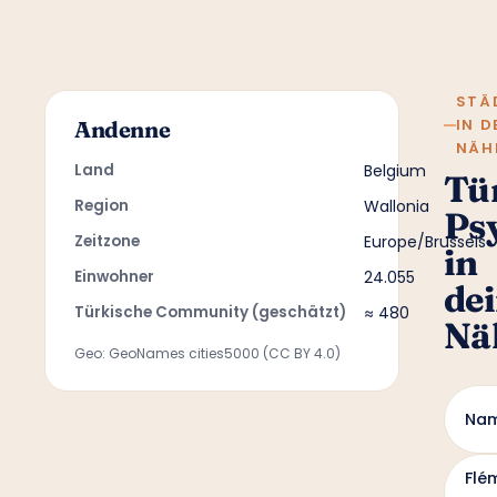
STÄ
IN D
Andenne
NÄH
Land
Belgium
Tü
Region
Wallonia
Ps
Zeitzone
Europe/Brussels
in
Einwohner
24.055
de
Türkische Community (geschätzt)
≈ 480
Nä
Geo: GeoNames cities5000 (CC BY 4.0)
Na
Flé