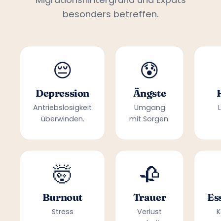
besonders betreffen.
😔
😰
Depression
Ängste
Antriebslosigkeit
Umgang
überwinden.
mit Sorgen.
🤯
🥀
Burnout
Trauer
Es
Stress
Verlust
K