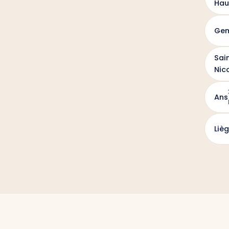
Hau
Gem
Sai
Nic
Ans
Liè