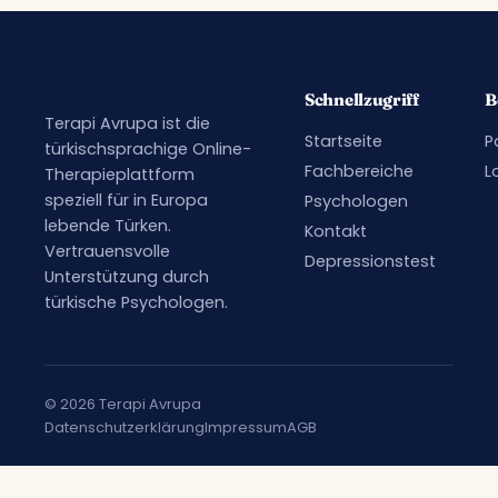
Schnellzugriff
B
Terapi Avrupa ist die
Startseite
P
türkischsprachige Online-
Fachbereiche
L
Therapieplattform
speziell für in Europa
Psychologen
lebende Türken.
Kontakt
Vertrauensvolle
Depressionstest
Unterstützung durch
türkische Psychologen.
© 2026 Terapi Avrupa
Datenschutzerklärung
Impressum
AGB