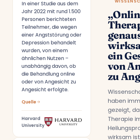
WISSENS
In einer Studie aus dem
Jahr 2022 mit rund 1.500
„Onlin
Personen berichteten
Therap
Teilnehmer, die wegen
genau
einer Angststörung oder
Depression behandelt
wirks
wurden, von einem
ein Ge
ähnlichen Nutzen –
von An
unabhängig davon, ob
die Behandlung online
zu Ang
oder von Angesicht zu
Angesicht erfolgte.
Wissenscha
haben imm
Quelle
gezeigt, da
Therapie i
Harvard
University
Heilungspr
wirksam ist