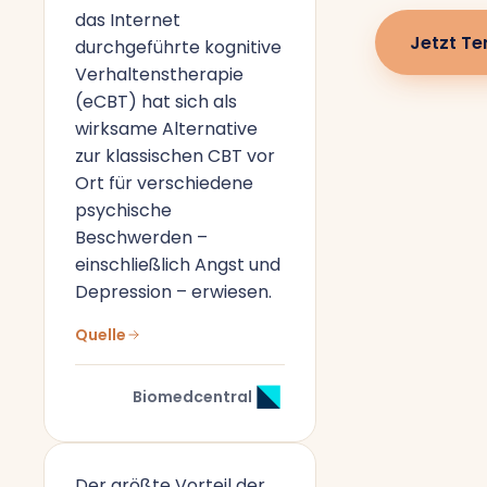
das Internet
Jetzt Te
durchgeführte kognitive
Verhaltenstherapie
(eCBT) hat sich als
wirksame Alternative
zur klassischen CBT vor
Ort für verschiedene
psychische
Beschwerden –
einschließlich Angst und
Depression – erwiesen.
Quelle
Biomedcentral
Der größte Vorteil der