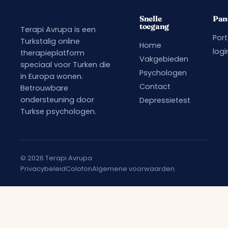
Snelle
Pan
toegang
Terapi Avrupa is een
Port
Turkstalig online
Home
logi
therapieplatform
Vakgebieden
speciaal voor Turken die
Psychologen
in Europa wonen.
Contact
Betrouwbare
ondersteuning door
Depressietest
Turkse psychologen.
© 2026 Terapi Avrupa
Privacybeleid
Colofon
Algemene voorwaarden