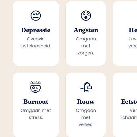
😔
😰
Depressie
Angsten
He
Overwin
Omgaan
Lev
lusteloosheid.
met
vre
zorgen.
🤯
🥀
Burnout
Rouw
Eetst
Omgaan met
Omgaan
Ver
stress.
met
lichaam
verlies.