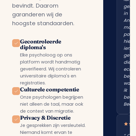
bevindt. Daarom
gezo
in
garanderen wij de
Ande
hoogste standaarden.
maar
pas
Gecontroleerde
hier
diploma's
iema
Elke psycholoog op ons
gevo
platform wordt handmatig
die
geverifieerd. Wij controleren
echt
universitaire diploma's en
begri
registraties.
wat
Culturele competentie
ik
Onze psychologen begrijpen
bedoe
niet alleen de taal, maar ook
Bedan
de context van migratie.
Privacy & Discretie
Je gesprekken zijn versleuteld.
Niemand komt ervan te
“„Onl