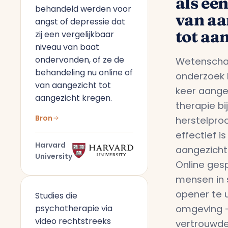
als ee
behandeld werden voor
van aa
angst of depressie dat
tot aa
zij een vergelijkbaar
niveau van baat
ondervonden, of ze de
Wetenschap
behandeling nu online of
onderzoek 
van aangezicht tot
keer aange
aangezicht kregen.
therapie bi
Bron
herstelpro
effectief i
Harvard
aangezicht
University
Online gesp
mensen in 
opener te u
Studies die
omgeving —
psychotherapie via
video rechtstreeks
vertrouwde