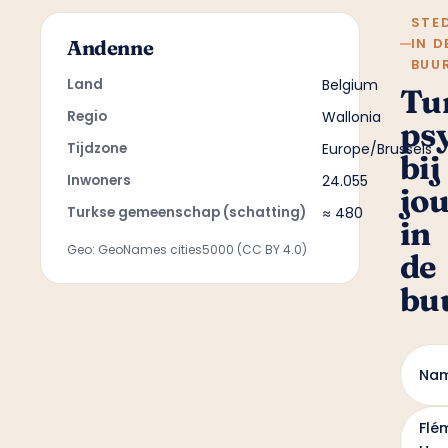
STE
IN D
Andenne
BUU
Land
Belgium
Tu
Regio
Wallonia
ps
Tijdzone
Europe/Brussels
bij
Inwoners
24.055
jo
Turkse gemeenschap (schatting)
≈ 480
in
Geo: GeoNames cities5000 (CC BY 4.0)
de
bu
Na
Flé