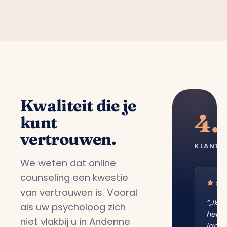
Kwaliteit die je
4.
kunt
vertrouwen.
KLANTT
We weten dat online
counseling een kwestie
van vertrouwen is. Vooral
“„Ik
als uw psycholoog zich
heb
niet vlakbij u in Andenne
lang