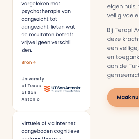
vergeleken met
eigen huis,
psychotherapie van
veilig voele
aangezicht tot
aangezicht, lieten wat
Bij Terapi 
de resultaten betreft
deze krach
vrijwel geen verschil
een veilige
zien.
en toegank
Bron
aan de Tur
gemeenscha
University
of Texas
at San
Maak nu
Antonio
Virtuele of via internet
aangeboden cognitieve
gedragstherapie