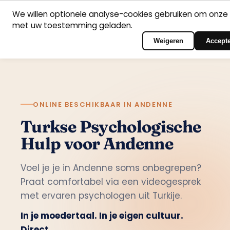
We willen optionele analyse-cookies gebruiken om onze 
met uw toestemming geladen.
Nederlands
Home
Vakgebieden
Psychologen
Contact
Inloggen op het port
Weigeren
Accept
ONLINE BESCHIKBAAR IN ANDENNE
Turkse Psychologische
Hulp voor Andenne
Voel je je in Andenne soms onbegrepen?
Praat comfortabel via een videogesprek
met ervaren psychologen uit Turkije.
In je moedertaal. In je eigen cultuur.
Direct.