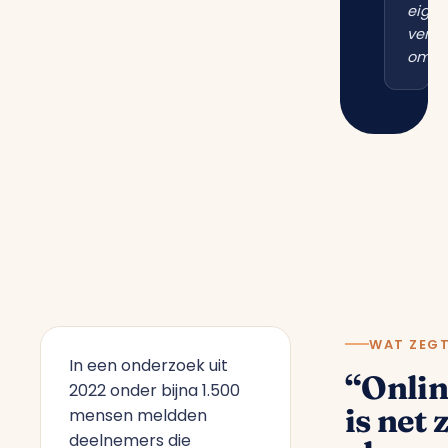
eigen
vertr
omgev
WAT ZEG
In een onderzoek uit
“Onlin
2022 onder bijna 1.500
is net 
mensen meldden
deelnemers die