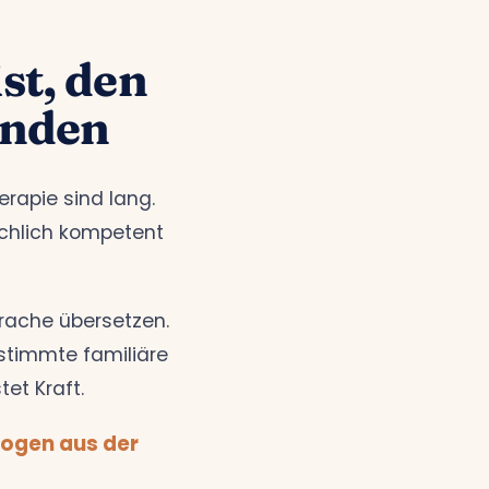
st, den
inden
erapie sind lang.
achlich kompetent
rache übersetzen.
stimmte familiäre
tet Kraft.
logen aus der