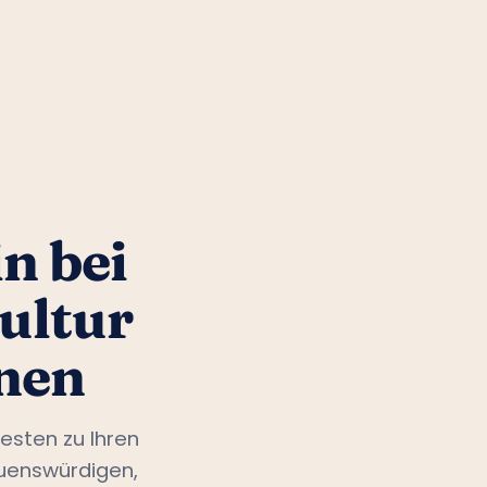
n bei
ultur
nen
esten zu Ihren
auenswürdigen,