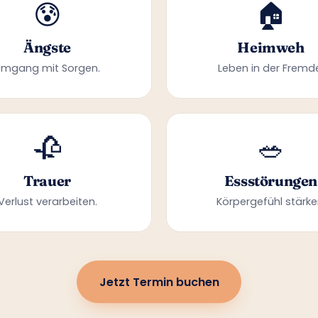
😰
🏠
Ängste
Heimweh
Umgang mit Sorgen.
Leben in der Fremd
🥀
🥗
Trauer
Essstörungen
Verlust verarbeiten.
Körpergefühl stärke
Jetzt Termin buchen