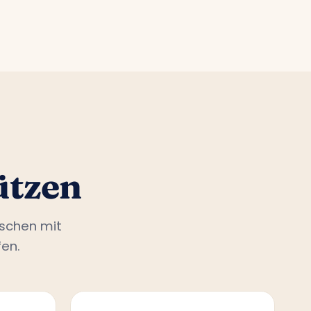
ützen
nschen mit
en.