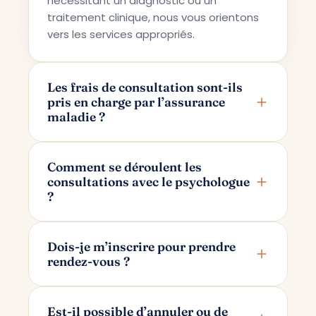
nécessitant un diagnostic ou un
traitement clinique, nous vous orientons
vers les services appropriés.
Les frais de consultation sont-ils
pris en charge par l’assurance
maladie ?
Terapi Avrupa propose un service de
conseil privé ; pour cette raison, les frais
Comment se déroulent les
consultations avec le psychologue
ne sont pas pris en charge par les
?
assurances maladie.
Les consultations se déroulent en ligne
via Google Meet. Après avoir pris votre
Dois-je m’inscrire pour prendre
rendez-vous ?
rendez-vous, un lien de consultation
réservé uniquement à vous et à votre
Pour prendre rendez-vous, il vous suffit
psychologue vous est transmis par e-
d’indiquer votre nom et votre adresse e-
Est-il possible d’annuler ou de
mail.