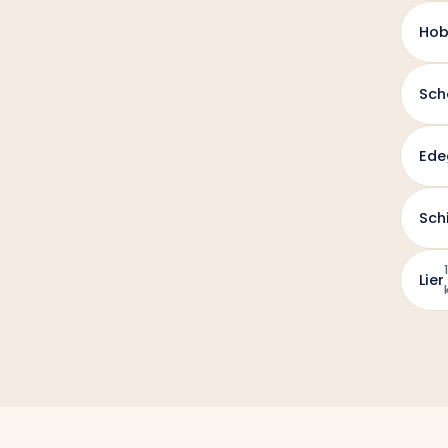
Hob
Sch
Ed
Sch
Lier