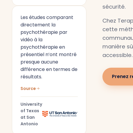
sécurité.
Les études comparant
Chez Terap
directement la
cette méth
psychothérapie par
communaut
vidéo à la
manière sûr
psychothérapie en
présentiel n’ont montré
accessible.
presque aucune
différence en termes de
Prenez 
résultats.
Source
University
of Texas
at San
Antonio