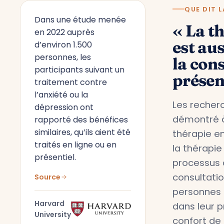
QUE DIT L
Dans une étude menée
« La t
en 2022 auprès
est aus
d’environ 1.500
personnes, les
la con
participants suivant un
présen
traitement contre
l’anxiété ou la
Les recherc
dépression ont
démontré à
rapporté des bénéfices
similaires, qu’ils aient été
thérapie en
traités en ligne ou en
la thérapie
présentiel.
processus 
consultati
Source
personnes 
Harvard
dans leur 
University
confort de 