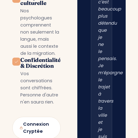
c’est
culturelle
beaucoup
Nos
plus
psychologues
détendu
comprennent
que
non seulement la
je
langue, mais
ne
aussi le contexte
le
de la migration.
pensais.
Confidentialité
& Discrétion
Je
m’épargne
Vos
le
conversations
trajet
sont chiffrées.
à
Personne d'autre
travers
n'en saura rien.
la
ville
et
Connexion
je
Cryptée
suis