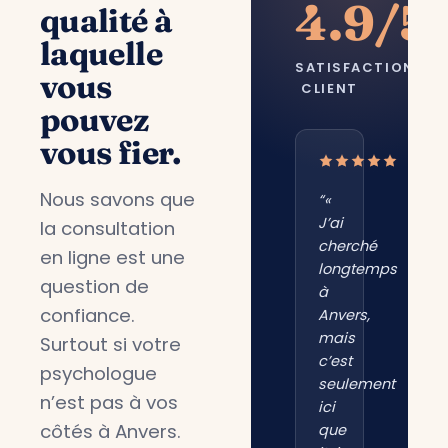
4.9/5
qualité à
laquelle
SATISFACTION
vous
CLIENT
pouvez
vous fier.
Nous savons que
“«
J’ai
la consultation
cherché
en ligne est une
longtemps
question de
à
confiance.
Anvers,
mais
Surtout si votre
c’est
psychologue
seulement
n’est pas à vos
ici
côtés à Anvers.
que