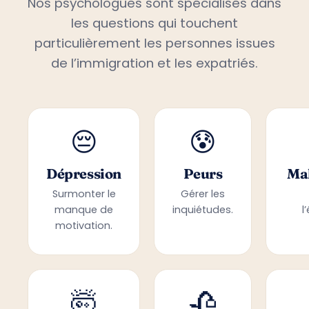
Nos psychologues sont spécialisés dans
les questions qui touchent
particulièrement les personnes issues
de l’immigration et les expatriés.
😔
😰
Dépression
Peurs
Mal
Surmonter le
Gérer les
manque de
inquiétudes.
l
motivation.
🤯
🥀