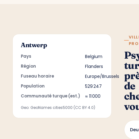
VILL
PRO
Antwerp
Ps
Pays
Belgium
tu
Région
Flanders
pr
Fuseau horaire
Europe/Brussels
de
Population
529 247
ch
Communauté turque (est.)
≈ 11 000
vo
Geo: GeoNames cities5000 (CC BY 4.0)
Deu