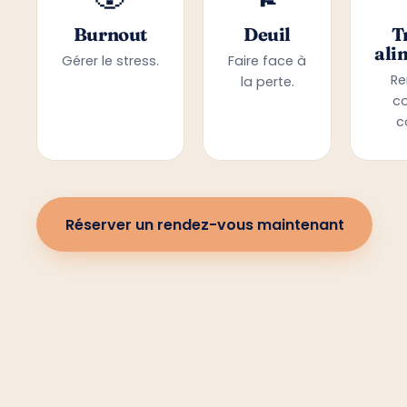
Burnout
Deuil
T
ali
Gérer le stress.
Faire face à
Re
la perte.
c
c
Réserver un rendez-vous maintenant