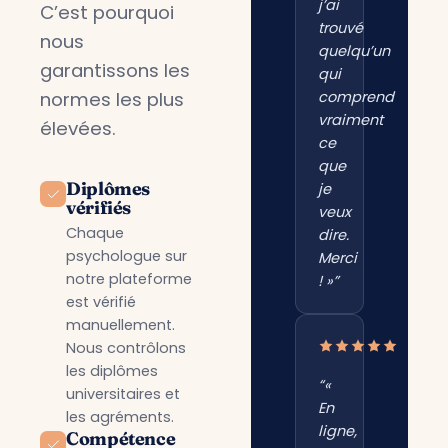
j’ai
C’est pourquoi
trouvé
nous
quelqu’un
garantissons les
qui
normes les plus
comprend
vraiment
élevées.
ce
que
Diplômes
je
vérifiés
veux
Chaque
dire.
psychologue sur
Merci
notre plateforme
! »”
est vérifié
manuellement.
Nous contrôlons
les diplômes
“«
universitaires et
En
les agréments.
ligne,
Compétence