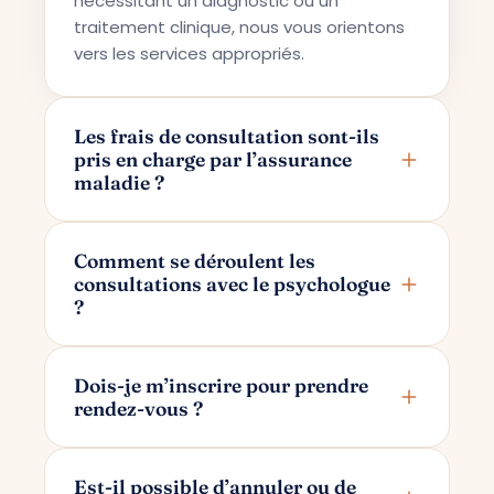
nécessitant un diagnostic ou un
traitement clinique, nous vous orientons
vers les services appropriés.
Les frais de consultation sont-ils
pris en charge par l’assurance
maladie ?
Terapi Avrupa propose un service de
conseil privé ; pour cette raison, les frais
Comment se déroulent les
consultations avec le psychologue
ne sont pas pris en charge par les
?
assurances maladie.
Les consultations se déroulent en ligne
via Google Meet. Après avoir pris votre
Dois-je m’inscrire pour prendre
rendez-vous ?
rendez-vous, un lien de consultation
réservé uniquement à vous et à votre
Pour prendre rendez-vous, il vous suffit
psychologue vous est transmis par e-
d’indiquer votre nom et votre adresse e-
Est-il possible d’annuler ou de
mail.