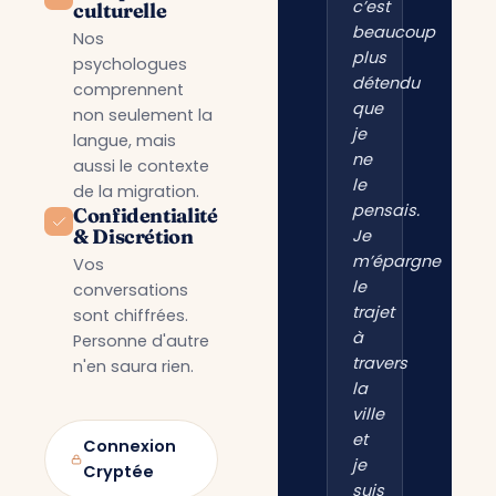
c’est
culturelle
beaucoup
Nos
plus
psychologues
détendu
comprennent
que
non seulement la
je
langue, mais
ne
aussi le contexte
le
de la migration.
pensais.
Confidentialité
& Discrétion
Je
m’épargne
Vos
le
conversations
trajet
sont chiffrées.
à
Personne d'autre
travers
n'en saura rien.
la
ville
et
Connexion
je
Cryptée
suis