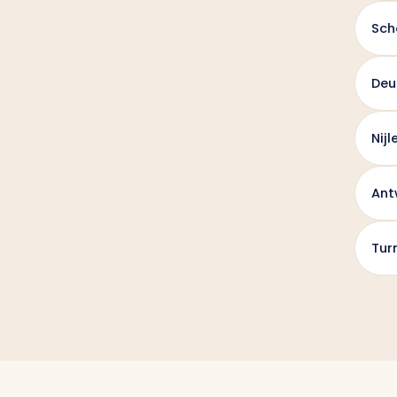
Sch
Deu
Nijl
Ant
Tur