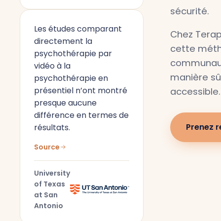
sécurité.
Les études comparant
Chez Terap
directement la
cette méth
psychothérapie par
communaut
vidéo à la
manière sûr
psychothérapie en
présentiel n’ont montré
accessible.
presque aucune
différence en termes de
Prenez 
résultats.
Source
University
of Texas
at San
Antonio