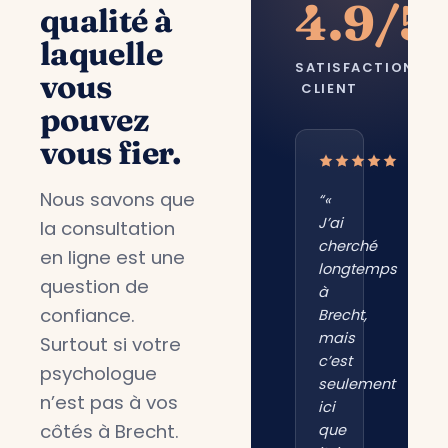
4.9/5
qualité à
laquelle
SATISFACTION
vous
CLIENT
pouvez
vous fier.
Nous savons que
“«
J’ai
la consultation
cherché
en ligne est une
longtemps
question de
à
confiance.
Brecht,
mais
Surtout si votre
c’est
psychologue
seulement
n’est pas à vos
ici
côtés à Brecht.
que