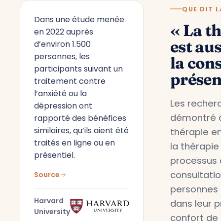
QUE DIT L
Dans une étude menée
« La t
en 2022 auprès
est aus
d’environ 1.500
personnes, les
la con
participants suivant un
présen
traitement contre
l’anxiété ou la
Les recherc
dépression ont
démontré à
rapporté des bénéfices
similaires, qu’ils aient été
thérapie en
traités en ligne ou en
la thérapie
présentiel.
processus 
consultati
Source
personnes 
Harvard
dans leur 
University
confort de 