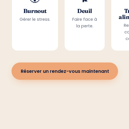
Burnout
Deuil
T
ali
Gérer le stress.
Faire face à
Re
la perte.
c
c
Réserver un rendez-vous maintenant