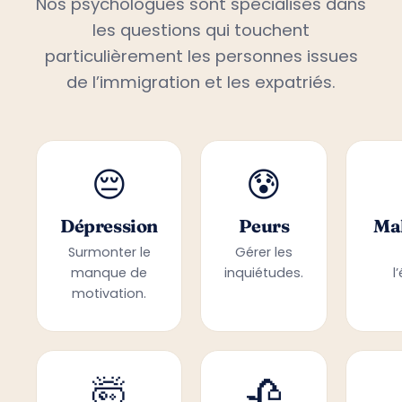
Nos psychologues sont spécialisés dans
les questions qui touchent
particulièrement les personnes issues
de l’immigration et les expatriés.
😔
😰
Dépression
Peurs
Mal
Surmonter le
Gérer les
manque de
inquiétudes.
l
motivation.
🤯
🥀