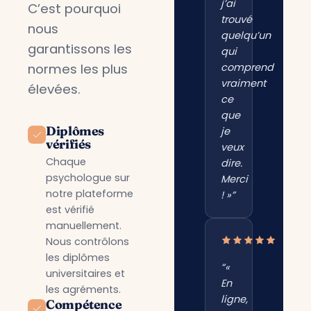
j’ai
C’est pourquoi
trouvé
nous
quelqu’un
garantissons les
qui
normes les plus
comprend
vraiment
élevées.
ce
que
Diplômes
je
vérifiés
veux
Chaque
dire.
psychologue sur
Merci
notre plateforme
! »”
est vérifié
manuellement.
Nous contrôlons
les diplômes
“«
universitaires et
En
les agréments.
ligne,
Compétence