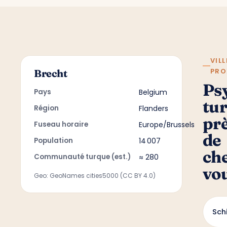
VILL
PRO
Brecht
Ps
Pays
Belgium
tu
Région
Flanders
pr
Fuseau horaire
Europe/Brussels
de
Population
14 007
ch
Communauté turque (est.)
≈ 280
vo
Geo: GeoNames cities5000 (CC BY 4.0)
Sch