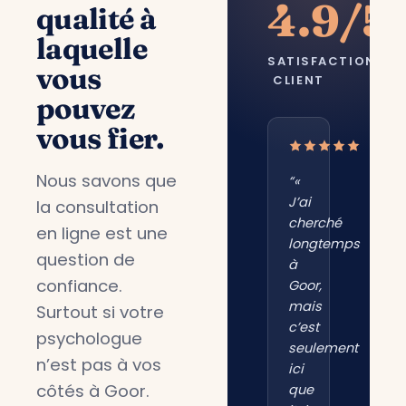
4.9/5
qualité à
laquelle
SATISFACTION
vous
CLIENT
pouvez
vous fier.
Nous savons que
“«
J’ai
la consultation
cherché
en ligne est une
longtemps
question de
à
confiance.
Goor,
mais
Surtout si votre
c’est
psychologue
seulement
n’est pas à vos
ici
côtés à Goor.
que