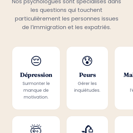
Nos psychologues sont spécialisés dans
les questions qui touchent
particulièrement les personnes issues
de l’immigration et les expatriés.
😔
😰
Dépression
Peurs
Mal
Surmonter le
Gérer les
manque de
inquiétudes.
l
motivation.
🤯
🥀