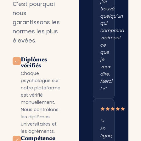
j’ai
C’est pourquoi
trouvé
nous
quelqu’un
garantissons les
qui
normes les plus
comprend
vraiment
élevées.
ce
que
Diplômes
je
vérifiés
veux
Chaque
dire.
psychologue sur
Merci
notre plateforme
! »”
est vérifié
manuellement.
Nous contrôlons
les diplômes
“«
universitaires et
En
les agréments.
ligne,
Compétence