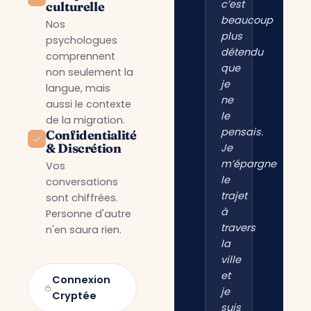
c’est
culturelle
beaucoup
Nos
plus
psychologues
détendu
comprennent
que
non seulement la
je
langue, mais
ne
aussi le contexte
le
de la migration.
pensais.
Confidentialité
& Discrétion
Je
m’épargne
Vos
le
conversations
trajet
sont chiffrées.
à
Personne d'autre
travers
n'en saura rien.
la
ville
et
Connexion
je
Cryptée
suis