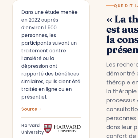
QUE DIT L
Dans une étude menée
« La t
en 2022 auprès
est aus
d’environ 1.500
personnes, les
la con
participants suivant un
présen
traitement contre
l’anxiété ou la
Les recherc
dépression ont
démontré à
rapporté des bénéfices
similaires, qu’ils aient été
thérapie en
traités en ligne ou en
la thérapie
présentiel.
processus 
consultati
Source
personnes 
Harvard
dans leur 
University
confort de 