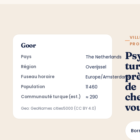
VILL
PRO
Goor
Ps
Pays
The Netherlands
tu
Région
Overijssel
pr
Fuseau horaire
Europe/Amsterdam
de
Population
11 460
ch
Communauté turque (est.)
≈ 290
vo
Geo: GeoNames cities5000 (CC BY 4.0)
Bor