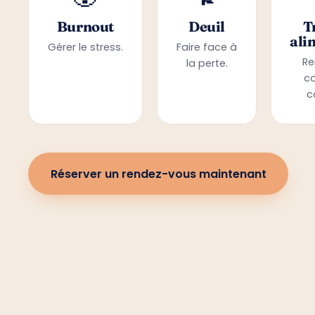
Burnout
Deuil
T
ali
Gérer le stress.
Faire face à
Re
la perte.
c
c
Réserver un rendez-vous maintenant