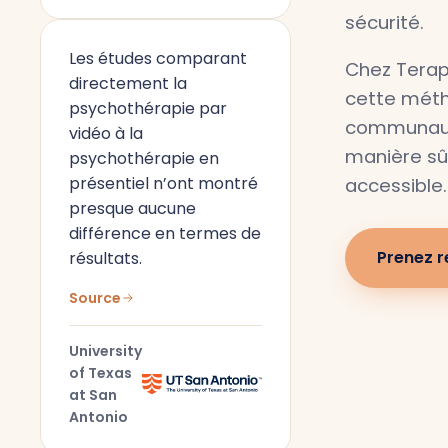
sécurité.
Les études comparant
Chez Terap
directement la
cette méth
psychothérapie par
communaut
vidéo à la
manière sûr
psychothérapie en
présentiel n’ont montré
accessible.
presque aucune
différence en termes de
Prenez 
résultats.
Source
University
of Texas
at San
Antonio