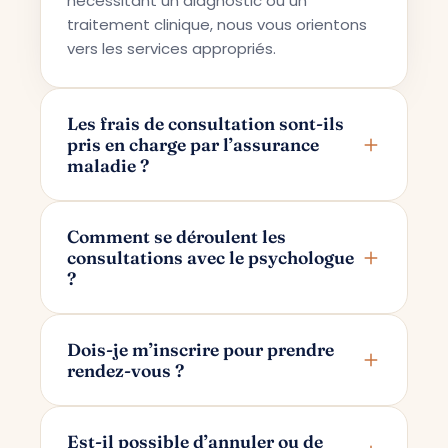
nécessitant un diagnostic ou un
traitement clinique, nous vous orientons
vers les services appropriés.
Les frais de consultation sont-ils
pris en charge par l’assurance
maladie ?
Terapi Avrupa propose un service de
conseil privé ; pour cette raison, les frais
Comment se déroulent les
consultations avec le psychologue
ne sont pas pris en charge par les
?
assurances maladie.
Les consultations se déroulent en ligne
via Google Meet. Après avoir pris votre
Dois-je m’inscrire pour prendre
rendez-vous ?
rendez-vous, un lien de consultation
réservé uniquement à vous et à votre
Pour prendre rendez-vous, il vous suffit
psychologue vous est transmis par e-
d’indiquer votre nom et votre adresse e-
Est-il possible d’annuler ou de
mail.