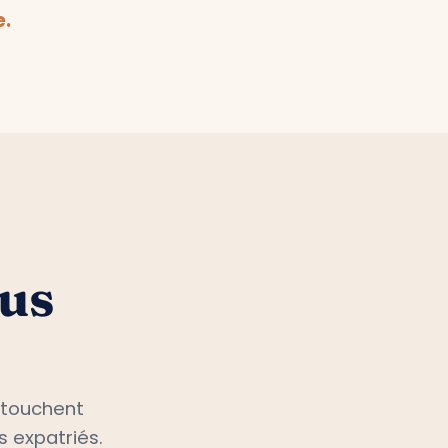
e.
ous
 touchent
s expatriés.