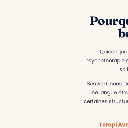
Pourquo
b
Quiconque v
psychothérapie so
soi
Souvent, nous d
une langue étra
certaines structu
Terapi Av