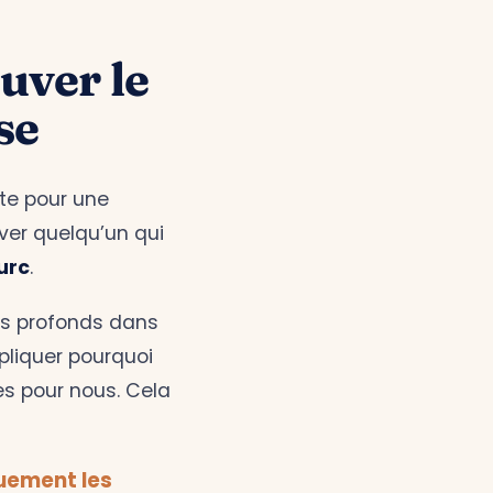
ouver le
se
nte pour une
uver quelqu’un qui
urc
.
us profonds dans
pliquer pourquoi
es pour nous. Cela
uement les