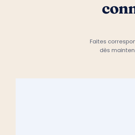
conn
Faites correspon
dès maintena